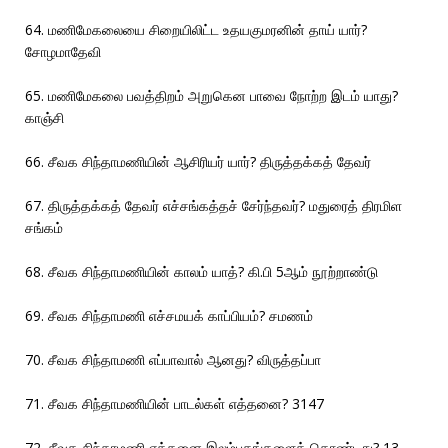
64. மணிமேகலையை சிறையிலிட்ட உதயகுமரனின் தாய் யார்?
சோழமாதேவி
65. மணிமேகலை பவத்திறம் அறுகென பாவை நோற்ற இடம் யாது?
காஞ்சி
66. சீவக சிந்தாமணியின் ஆசிரியர் யார்? திருத்தக்கத் தேவர்
67. திருத்தக்கத் தேவர் எச்சங்கத்தச் சேர்ந்தவர்? மதுரைத் திரமிள
சங்கம்
68. சீவக சிந்தாமணியின் காலம் யாத்? கி.பி 5ஆம் நூற்றாண்டு
69. சீவக சிந்தாமணி எச்சமயக் காப்பியம்? சமணம்
70. சீவக சிந்தாமணி எப்பாவால் ஆனது? விருத்தப்பா
71. சீவக சிந்தாமணியின் பாடல்கள் எத்தனை? 3147
72. சீவக சிந்தாமணி எத்தனை இலம்பகங்களைக் கொண்டது? 13