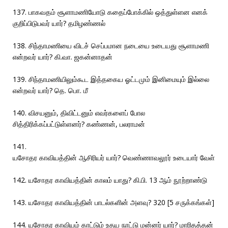
137. பாகவதம் சூளாமணியோடு கதைப்போக்கில் ஒத்துள்ளன எனக்
குறிப்பிடுபவர் யார்? தமிழண்ணல்
138. சிந்தாமணியை விடச் செப்பமான நடையை உடையது சூளாமணி
என்றவர் யார்? கி.வா. ஜகன்னாதன்
139. சிந்தாமணியிலும்கூட இத்தகைய ஓட்டமும் இனிமையும் இல்லை
என்றவர் யார்? தெ. பொ. மீ
140. விசயனும், திவிட்டனும் எவர்களைப் போல
சித்திரிக்கப்பட்டுள்ளனர்? கண்ணன், பலராமன்
141.
யசோதர காவியத்தின் ஆசிரியர் யார்? வெண்ணாவலூர் உடையார் வேள்
142. யசோதர காவியத்தின் காலம் யாது? கி.பி. 13 ஆம் நூற்றாண்டு
143. யசோதர காவியத்தின் பாடல்களின் அளவு? 320 [5 சருக்கங்கள்]
144. யசோதர காவியம் காட்டும் உதய நாட்டு மன்னர் யார்? மாரிதத்தன்