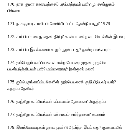
170. நாக குமார காவியத்தைப் பதிப்பித்தவர் யார்? மு. சண்முகம்
பிள்ளை
171. நாககுமார காவியம் வெளியிடப்பட்ட ஆண்டு யாது? 1973
172. காப்பியம் எனது எதன் திரிபு? காவ்யா என்ற வட சொல்லின் இயல்பு
173. காப்பிய இலக்கணம் கூறும் நூல் யாது? தண்டியலங்காரம்
174. ஐம்பெரும் காப்பியங்கள் என்ற பெயரை முதன் முதலில்
பயன்படுத்தியவர் யார்? மயிலைநாதர் [நன்னூல் உரை]
175. ஐம்பெருங்காப்பியங்களின் நூற்பெயரைக் குறிப்பிடுபவர் யார்?
கந்தப்ப தேசிகர்
176. ஐஞ்சிறு காப்பியங்கள் எப்பாவால் ஆனவை? விருத்தப்பா
177. ஐஞ்சிறு காப்பியங்கள் எச்சமயம் சார்ந்தவை? சமணம்
178. இளங்கோவடிகள் துறவு பூண்டு அமர்ந்த இடம் எது? குணவாயில்