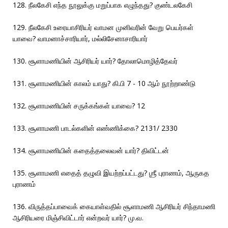
128. நீலகேசி எந்த நூலுக்கு மறுப்பாக எழுந்தது? குண்டலகேசி
129. நீலகேசி உரையாசிரியர் வாமன முனிவரின் வேறு பெயர்கள்
யாவை? வாமனாச்சாரியார், மல்லிசேனாசாரியார்
130. சூளாமணியின் ஆசிரியர் யார்? தோலாமொழித்தேவர்
131. சூளாமணியின் காலம் யாது? கி.பி 7 - 10 ஆம் நூற்றாண்டு
132. சூளாமணியின் சருக்கங்கள் யாவை? 12
133. சூளாமணி பாடல்களின் எண்ணிக்கை? 2131/ 2330
134. சூளாமணியின் கதைத்தலைவன் யார்? திவிட்டன்
135. சூளாமணி எதைத் தழுவி இயற்றப்பட்டது? ஶ்ரீ புராணம், ஆருகத
புராணம்
136. விருத்தப்பாவைக் கையாள்வதில் சூளாமணி ஆசிரியர் சிந்தாமணி
ஆசிரியரை மிஞ்சிவிட்டார் என்றவர் யார்? மு.வ.