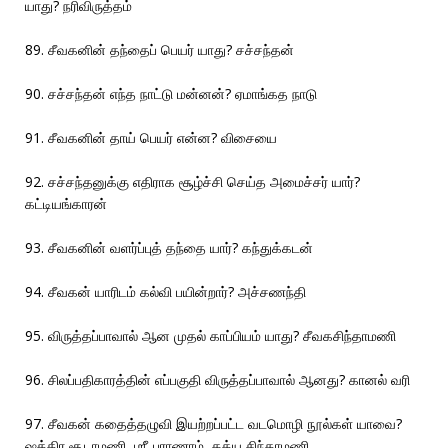
யாது? நரிவிருத்தம்
89. சீவகனின் தந்தைப் பெயர் யாது? சச்சந்தன்
90. சச்சந்தன் எந்த நாட்டு மன்னன்? ஏமாங்கத நாடு
91. சீவகனின் தாய் பெயர் என்ன? விசையை
92. சச்சந்தனுக்கு எதிராக சூழ்ச்சி செய்த அமைச்சர் யார்?
கட்டியங்காரன்
93. சீவகனின் வளர்ப்புத் தந்தை யார்? கந்துக்கடன்
94. சீவகன் யாரிடம் கல்வி பயின்றார்? அச்சணந்தி
95. விருத்தப்பாவால் ஆன முதல் காப்பியம் யாது? சீவகசிந்தாமணி
96. சிலப்பதிகாரத்தின் எப்பகுதி விருத்தப்பாவால் ஆனது? கானல் வரி
97. சீவகன் கதைத்தழுவி இயற்றப்பட்ட வடமொழி நூல்கள் யாவை?
ஷத்திர சூடாமணி, ஶ்ரீ புராணாம், கத்ய சிந்தாமணி