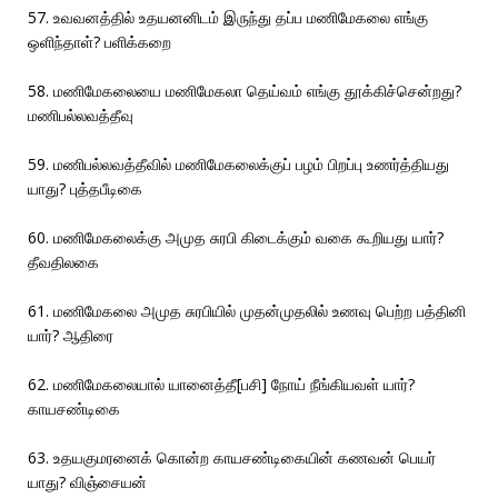
57. உவவனத்தில் உதயனனிடம் இருந்து தப்ப மணிமேகலை எங்கு
ஒளிந்தாள்? பளிக்கறை
58. மணிமேகலையை மணிமேகலா தெய்வம் எங்கு தூக்கிச்சென்றது?
மணிபல்லவத்தீவு
59. மணிபல்லவத்தீவில் மணிமேகலைக்குப் பழம் பிறப்பு உணர்த்தியது
யாது? புத்தபீடிகை
60. மணிமேகலைக்கு அமுத சுரபி கிடைக்கும் வகை கூறியது யார்?
தீவதிலகை
61. மணிமேகலை அமுத சுரபியில் முதன்முதலில் உணவு பெற்ற பத்தினி
யார்? ஆதிரை
62. மணிமேகலையால் யானைத்தீ[பசி] நோய் நீங்கியவள் யார்?
காயசண்டிகை
63. உதயகுமரனைக் கொன்ற காயசண்டிகையின் கணவன் பெயர்
யாது? விஞ்சையன்