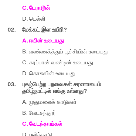
C.
டேராடூன்
D.
டெல்லி
02.
மேக்கட்
இள
உயிரி
?
A.
ஈயின்
உடையது
B.
வண்ணத்த்துப்
பூச்சியின்
உடையது
C.
கரப்பான்
வண்டின்
உடையது
D.
கொசுவின்
உடையது
03.
புகழ்பெற்ற
பறவைகள்
சரணாலயம்
தமிழ்நாட்டில்
எங்கு
உள்ளது
?
A.
முதுமலைக்
காடுகள்
B.
வேடசந்தூர்
C.
வேடந்தாங்கல்
D.
புலிக்காடு