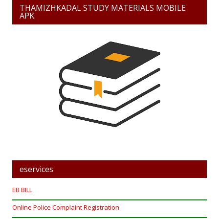
THAMIZHKADAL STUDY MATERIALS MOBILE
APK.
eservices
EB BILL
Online Police Complaint Registration