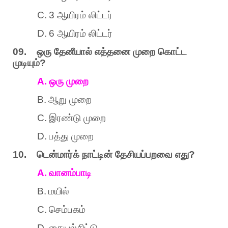
C.
3
ஆயிரம்
லிட்டர்
D.
6
ஆயிரம்
லிட்டர்
09.
ஒரு
தேனீயால்
எத்தனை
முறை
கொட்ட
முடியும்
?
A.
ஒரு
முறை
B.
ஆறு
முறை
C.
இரண்டு
முறை
D.
பத்து
முறை
10.
டென்மார்க்
நாட்டின்
தேசியப்பறவை
எது
?
A.
வானம்பாடி
B.
மயில்
C.
செம்பகம்
D.
தையல்சிட்டு