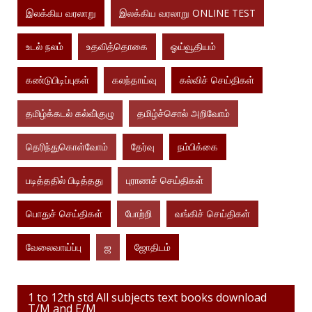
இலக்கிய வரலாறு
இலக்கிய வரலாறு ONLINE TEST
உடல் நலம்
உதவித்தொகை
ஓய்வூதியம்
கண்டுபிடிப்புகள்
கலந்தாய்வு
கல்விச் செய்திகள்
தமிழ்க்கடல் கல்வி்குழு
தமிழ்ச்சொல் அறிவோம்
தெரிந்துகொள்வோம்
தேர்வு
நம்பிக்கை
படித்ததில் பிடித்தது
புராணச் செய்திகள்
பொதுச் செய்திகள்
போற்றி
வங்கிச் செய்திகள்
வேலைவாய்ப்பு
ஜ
ஜோதிடம்
1 to 12th std All subjects text books download
T/M and E/M