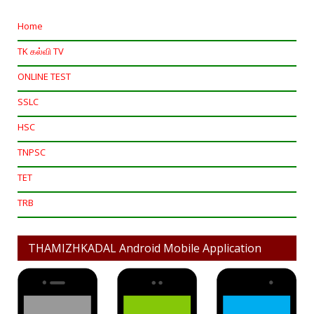
Home
TK கல்வி TV
ONLINE TEST
SSLC
HSC
TNPSC
TET
TRB
THAMIZHKADAL Android Mobile Application