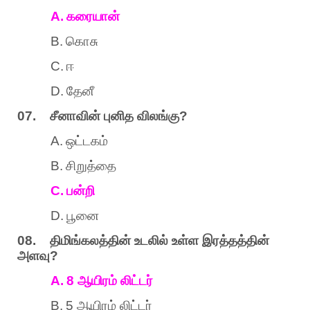
A.
கரையான்
B.
கொசு
C.
ஈ
D.
தேனீ
07.
சீனாவின்
புனித
விலங்கு
?
A.
ஒட்டகம்
B.
சிறுத்தை
C.
பன்றி
D.
பூனை
08.
திமிங்கலத்தின்
உடலில்
உள்ள
இரத்தத்தின்
அளவு
?
A.
8
ஆயிரம்
லிட்டர்
B.
5
ஆயிரம்
லிட்டர்