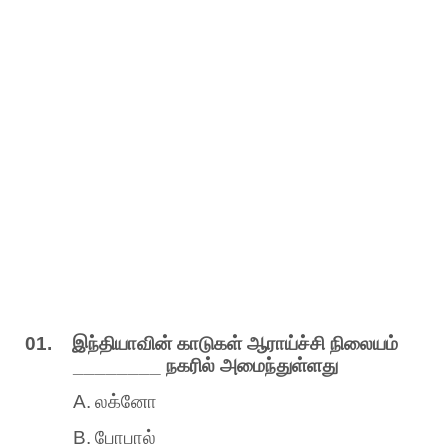
01.
இந்தியாவின்
காடுகள்
ஆராய்ச்சி
நிலையம்
________
நகரில்
அமைந்துள்ளது
A.
லக்னோ
B.
போபால்