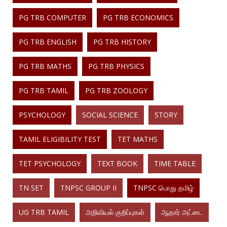
PG TRB COMPUTER
PG TRB ECONOMICS
PG TRB ENGLISH
PG TRB HISTORY
PG TRB MATHS
PG TRB PHYSICS
PG TRB TAMIL
PG TRB ZOOLOGY
PSYCHOLOGY
SOCIAL SCIENCE
STORY
TAMIL ELIGIBILITY TEST
TET MATHS
TET PSYCHOLOGY
TEXT BOOK
TIME TABLE
TN SET
TNPSC GROUP II
TNPSC பொது தமிழ்
UG TRB TAMIL
அறிவியல் குறிப்புகள்
ஆதார் அட்டை