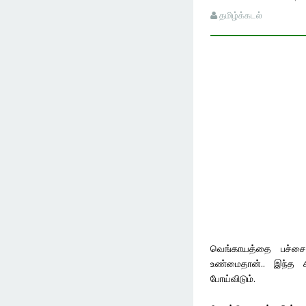
தமிழ்க்கடல்
வெங்காயத்தை பச்சையா
உண்மைதான்.. இந்த 
போய்விடும்.