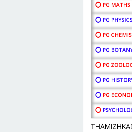
⭕ PG MATHS 
⭕ PG PHYSIC
⭕ PG CHEMIS
⭕ PG BOTAN
⭕ PG ZOOLOG
⭕ PG HISTOR
⭕
PG ECONOM
⭕
PSYCHOLOG
THAMIZHKA