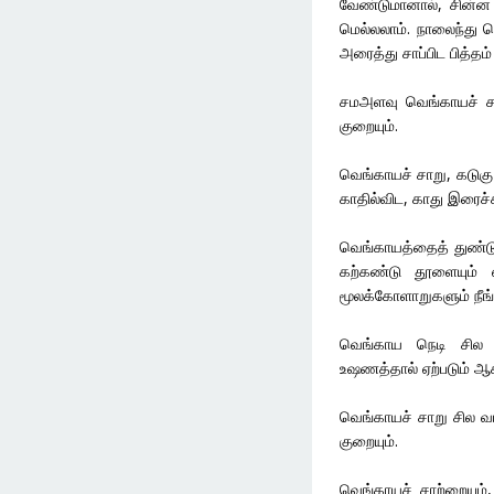
வேண்டுமானால், சின்ன 
மெல்லலாம். நாலைந்து 
அரைத்து சாப்பிட பித்தம் 
சமஅளவு வெங்காயச் சா
குறையும்.
வெங்காயச் சாறு, கடுகு
காதில்விட, காது இரைச்ச
வெங்காயத்தைத் துண்டுக
கற்கண்டு தூளையும் எ
மூலக்கோளாறுகளும் நீங்க
வெங்காய நெடி சில 
உஷணத்தால் ஏற்படும் ஆசன
வெங்காயச் சாறு சில வய
குறையும்.
வெங்காயச் சாற்றையும்