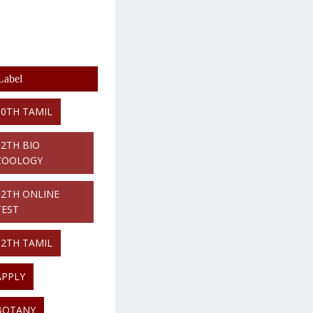
Label
10TH TAMIL
12TH BIO
ZOOLOGY
12TH ONLINE
TEST
12TH TAMIL
APPLY
BOTANY