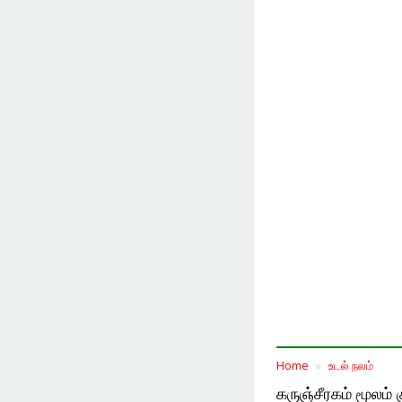
Home
உடல் நலம்
கருஞ்சீரகம் மூலம