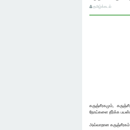
தமிழ்க்கடல்
கருஞ்சீரகமும், கருஞ்
நோய்களை தீர்க்க பயன்ப
அவ்வாறான கருஞ்சீரகம் ம