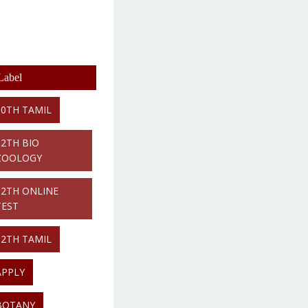
Label
10TH TAMIL
12TH BIO
ZOOLOGY
12TH ONLINE
TEST
12TH TAMIL
APPLY
BOTANY