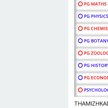
⭕ PG MATHS 
⭕ PG PHYSIC
⭕ PG CHEMIS
⭕ PG BOTAN
⭕ PG ZOOLOG
⭕ PG HISTOR
⭕
PG ECONOM
⭕
PSYCHOLOG
THAMIZHKA