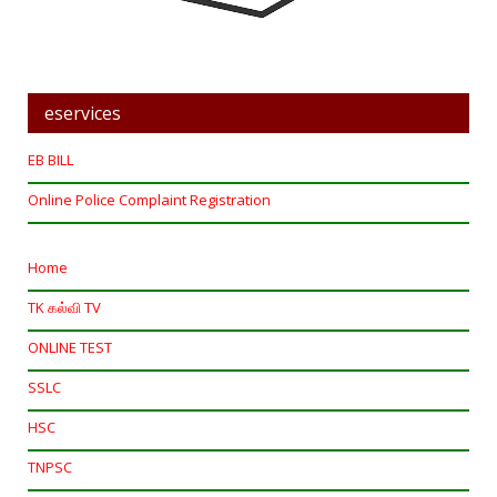
eservices
EB BILL
Online Police Complaint Registration
Home
TK கல்வி TV
ONLINE TEST
SSLC
HSC
TNPSC