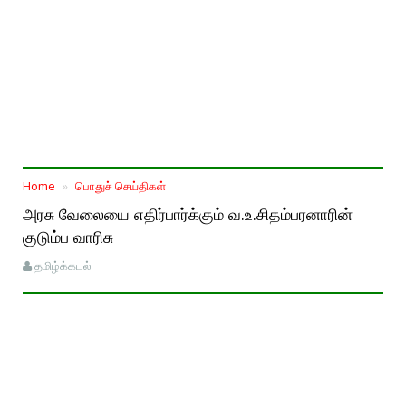
Home
பொதுச் செய்திகள்
அரசு வேலையை எதிர்பார்க்கும் வ.உ.சிதம்பரனாரின்
குடும்ப வாரிசு
தமிழ்க்கடல்