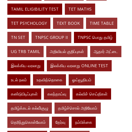
TAMIL ELIGIBILITY TEST
TET MATHS
TET PSYCHOLOGY
TEXT BOOK
TIME TABLE
TN SET
TNPSC GROUP II
TNPSC பொது தமிழ்
UG TRB TAMIL
அறிவியல் குறிப்புகள்
ஆதார் அட்டை
இலக்கிய வரலாறு
இலக்கிய வரலாறு ONLINE TEST
உடல் நலம்
உதவித்தொகை
ஓய்வூதியம்
கண்டுபிடிப்புகள்
கலந்தாய்வு
கல்விச் செய்திகள்
தமிழ்க்கடல் கல்வி்குழு
தமிழ்ச்சொல் அறிவோம்
தெரிந்துகொள்வோம்
தேர்வு
நம்பிக்கை