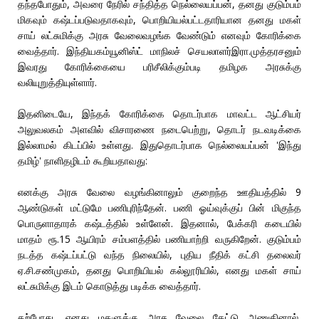
தந்தபோதும், அவரை நேரில் சந்தித்த நெல்லையப்பன், தனது குடும்பம்
மிகவும் கஷ்டப்படுவதாகவும், பொறியியல்பட்டதாரியான தனது மகள்
சாய் லட்சுமிக்கு அரசு வேலைவழங்க வேண்டும் எனவும் கோரிக்கை
வைத்தார். இந்தியகம்யூனிஸ்ட் மாநிலச் செயலாளர்இரா.முத்தரசனும்
இவரது கோரிக்கையை பரிசீலிக்கும்படி தமிழக அரசுக்கு
வலியுறுத்தியுள்ளார்.
இதனிடையே, இந்தக் கோரிக்கை தொடர்பாக மாவட்ட ஆட்சியர்
அலுவலகம் அளவில் விசாரணை நடைபெற்று, தொடர் நடவடிக்கை
இல்லாமல் கிடப்பில் உள்ளது. இதுதொடர்பாக நெல்லையப்பன் 'இந்து
தமிழ்' நாளிதழிடம் கூறியதாவது:
எனக்கு அரசு வேலை வழங்கினாலும் குறைந்த ஊதியத்தில் 9
ஆண்டுகள் மட்டுமே பணிபுரிந்தேன். பணி ஓய்வுக்குப் பின் மிகுந்த
பொருளாதாரக் கஷ்டத்தில் உள்ளேன். இதனால், பேக்கரி கடையில்
மாதம் ரூ.15 ஆயிரம் சம்பளத்தில் பணியாற்றி வருகிறேன். குடும்பம்
நடத்த கஷ்டப்பட்டு வந்த நிலையில், புதிய நீதிக் கட்சி தலைவர்
ஏ.சி.சண்முகம், தனது பொறியியல் கல்லூரியில், எனது மகள் சாய்
லட்சுமிக்கு இடம் கொடுத்து படிக்க வைத்தார்.
தற்போது, எனது மகளுக்கு அரசு வேலை கேட்டு அணுகினால்,