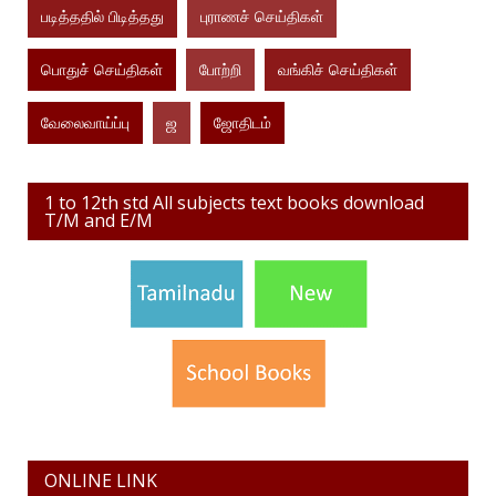
படித்ததில் பிடித்தது
புராணச் செய்திகள்
பொதுச் செய்திகள்
போற்றி
வங்கிச் செய்திகள்
வேலைவாய்ப்பு
ஜ
ஜோதிடம்
1 to 12th std All subjects text books download
T/M and E/M
ONLINE LINK