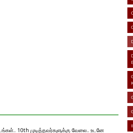
ங்கள்.. 10th முடித்தவர்களுக்கு வேலை.. உடனே