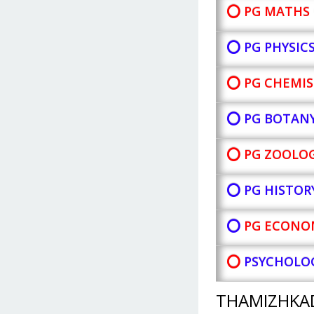
⭕ PG MATHS 
⭕ PG PHYSIC
⭕ PG CHEMIS
⭕ PG BOTAN
⭕ PG ZOOLOG
⭕ PG HISTOR
⭕
PG ECONOM
⭕
PSYCHOLOG
THAMIZHKA