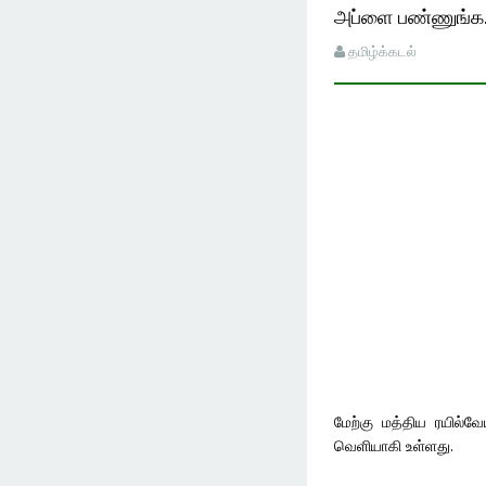
அப்ளை பண்ணுங்க..
தமிழ்க்கடல்
மேற்கு மத்திய ரயில்வ
வெளியாகி உள்ளது.