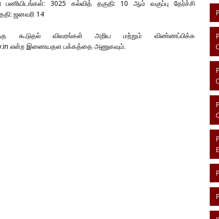
 பணியிடங்கள்: 3025 கல்வித் தகுதி: 10 ஆம் வகுப்பு தேர்ச்சி
ேதி: ஜனவரி 14
்த கூடுதல் விவரங்கள் அறிய மற்றும் விண்ணப்பிக்க
gov.in என்ற இணையதள பக்கத்தை அணுகவும்.