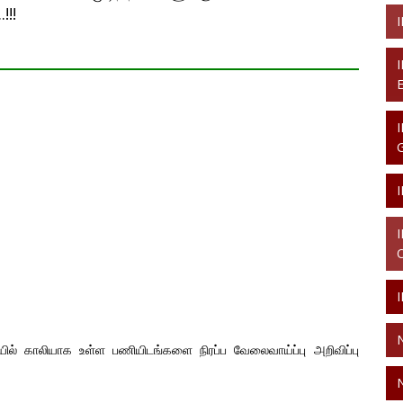
!!!
ேயில் காலியாக உள்ள பணியிடங்களை நிரப்ப வேலைவாய்ப்பு அறிவிப்பு