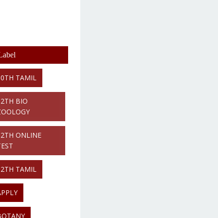
Label
10TH TAMIL
12TH BIO
ZOOLOGY
12TH ONLINE
TEST
12TH TAMIL
APPLY
BOTANY