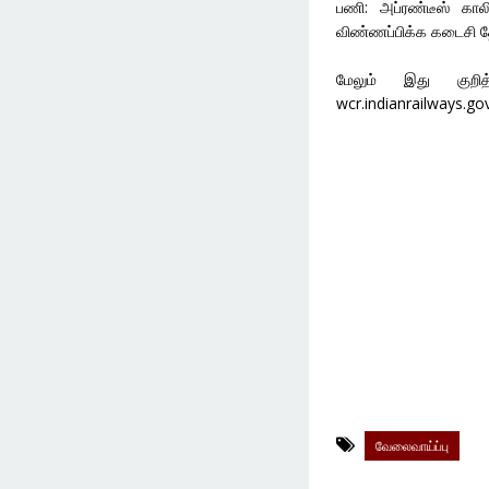
பணி: அப்ரண்டீஸ் காலி
விண்ணப்பிக்க கடைசி த
மேலும் இது குறித
wcr.indianrailways.
வேலைவாய்ப்பு