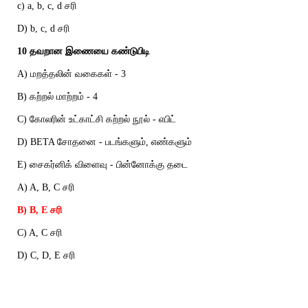
c) a, b, c, d சரி
D) b, c, d சரி
10 தவறான இணையை கண்டுபிடி
A) மறத்தலின் வகைகள் - 3
B) கற்றல் மாற்றம் - 4
C) கோலரின் உட்காட்சி கற்றல் நூல் - எபிட்
D) BETA சோதனை - படங்களும், எண்களும்
E) சைகர்னிக் விளைவு - பின்னோக்கு தடை
A) A, B, C சரி
B) B, E சரி
C) A, C சரி
D) C, D, E சரி