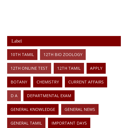
Label
10TH TAMIL
12TH BIO ZOOLOGY
12TH ONLINE TEST
12TH TAMIL
APPLY
BOTANY
CHEMISTRY
CURRENT AFFAIRS
D A
DEPARTMENTAL EXAM
GENERAL KNOWLEDGE
GENERAL NEWS
GENERAL TAMIL
IMPORTANT DAYS