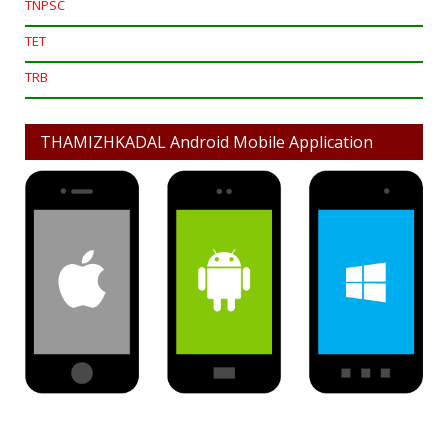
TNPSC
TET
TRB
THAMIZHKADAL Android Mobile Application