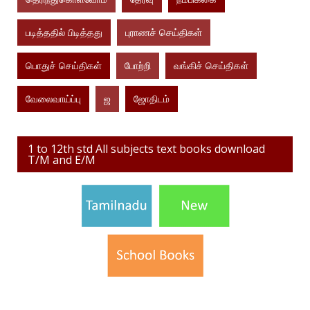
படித்ததில் பிடித்தது
புராணச் செய்திகள்
பொதுச் செய்திகள்
போற்றி
வங்கிச் செய்திகள்
வேலைவாய்ப்பு
ஜ
ஜோதிடம்
1 to 12th std All subjects text books download
T/M and E/M