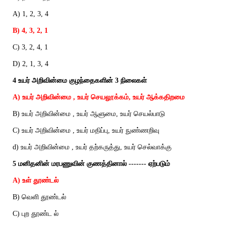
A) 1, 2, 3, 4
B) 4, 3, 2, 1
C) 3, 2, 4, 1
D) 2, 1, 3, 4
4 உயர் அறிவின்மை குழந்தைகளின் 3 நிலைகள்
A) உயர் அறிவின்மை , உயர் செயலூக்கம், உயர் ஆக்கதிறமை
B) உயர் அறிவின்மை , உயர் ஆளுமை, உயர் செயல்பாடு
C) உயர் அறிவின்மை , உயர் மதிப்பு, உயர் நுண்ணறிவு
d) உயர் அறிவின்மை , உயர் தற்கருத்து, உயர் செல்வாக்கு
5 மனிதனின் மரபணுவின் குணத்தினால் ------- ஏற்படும்
A) உள் தூண்டல்
B) வெளி தூண்டல்
C) புற தூண்ட ல்