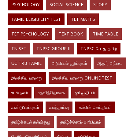
PSYCHOLOGY
SOCIAL SCIENCE
STORY
TAMIL ELIGIBILITY TEST
TET MATHS
TET PSYCHOLOGY
TEXT BOOK
TIME TABLE
TN SET
TNPSC GROUP II
TNPSC பொது தமிழ்
UG TRB TAMIL
அறிவியல் குறிப்புகள்
ஆதார் அட்டை
இலக்கிய வரலாறு
இலக்கிய வரலாறு ONLINE TEST
உடல் நலம்
உதவித்தொகை
ஓய்வூதியம்
கண்டுபிடிப்புகள்
கலந்தாய்வு
கல்விச் செய்திகள்
தமிழ்க்கடல் கல்வி்குழு
தமிழ்ச்சொல் அறிவோம்
தெரிந்துகொள்வோம்
தேர்வு
நம்பிக்கை