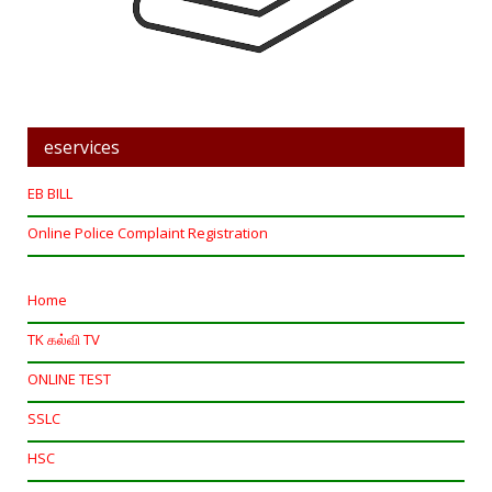
eservices
EB BILL
Online Police Complaint Registration
Home
TK கல்வி TV
ONLINE TEST
SSLC
HSC