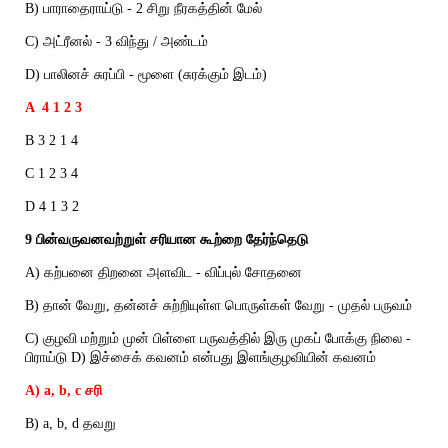
B) பாராதைராய்டு - 2 சிறு நீரகத்தின் மேல்
C) அட்ரீனல் - 3 விந்து / அண்டம்
D) பாலினச் சுரப்பி - மூளை (சுரக்கும் இடம்)
A 4 1 2 3
B 3 2 1 4
C 1 2 3 4
D 4 1 3 2
9 பின்வருவனவற்றுள் சரியான கூற்றை தேர்ந்தெடு
A) கற்பனை திறனை அளவிட - விப்புல் சோதனை
B) தான் வேறு, தன்னச் சுற்றியுள்ள பொருள்கள் வேறு - முதல் பருவம்
C) குழவி மற்றும் முன் பிள்ளை பருவத்தில் இரு முகப் போக்கு நிலை -
பிராய்டு D) இச்சைக் கவனம் என்பது இளங்குழவியின் கவனம்
A) a, b, c சரி
B) a, b, d தவறு