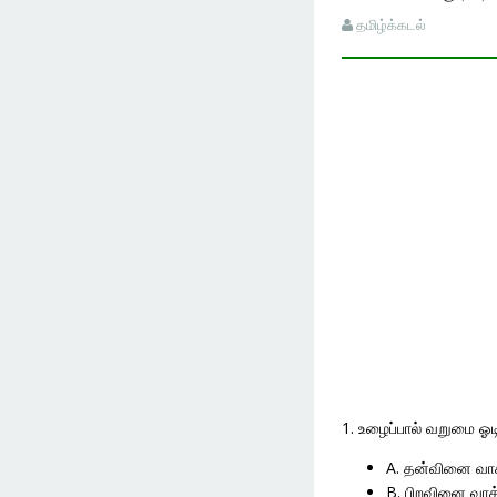
தமிழ்க்கடல்
1. உழைப்பால் வறுமை ஓட
A. தன்வினை வா
B. பிறவினை வாக