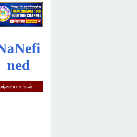
N
a
N
e
f
i
n
e
d
பார்வையாளர்கள்