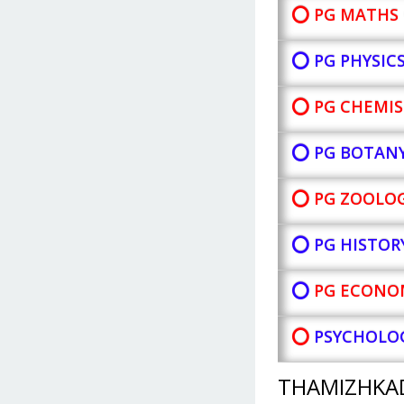
⭕ PG MATHS 
⭕ PG PHYSIC
⭕ PG CHEMIS
⭕ PG BOTAN
⭕ PG ZOOLOG
⭕ PG HISTOR
⭕
PG ECONOM
⭕
PSYCHOLOG
THAMIZHKA