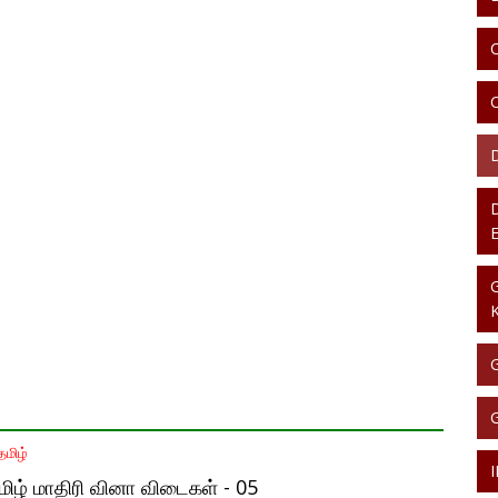
மிழ்
ழ் மாதிரி வினா விடைகள் - 05