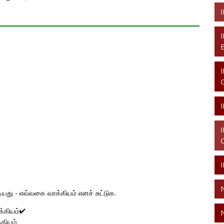
ியது - எவ்வகை வாக்கியம் எனச் சுட்டுக.
க்கியம்✔
்கியம்