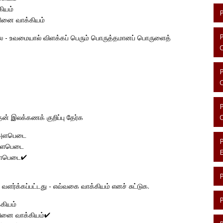
கியம்
வினை வாக்கியம்
ல - உவமையால் விளக்கப் பெரும் பொருத்தமானப் பொருளைத்
தன் இலக்கணக் குறிப்பு தேர்க
 அளபெடை
அளபெடை
அளபெடை✔
் வளர்க்கப்பட்டது - எவ்வகை வாக்கியம் எனச் சுட்டுக.
கியம்
 வினை வாக்கியம்✔