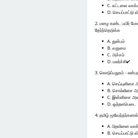
C. கட்டளை வாக்
D. செயப்பாட்டு 
2. மழை கண்ட பயிர் போ
தேர்ந்தெடுக்க
A. துன்பம்
B. வறுமை
C. அச்சம்
D. மலர்ச்சி✔
3. கொடுப்பதுஉம் - என்ப
A. செய்யுளிசை
B. சொல்லிசை 
C. இன்னிசை 
D. ஒற்றளபெடை
4. தமிழ் மூவேந்தர்களால
A. பிறவினை வாக்
B. செயப்பாட்டு