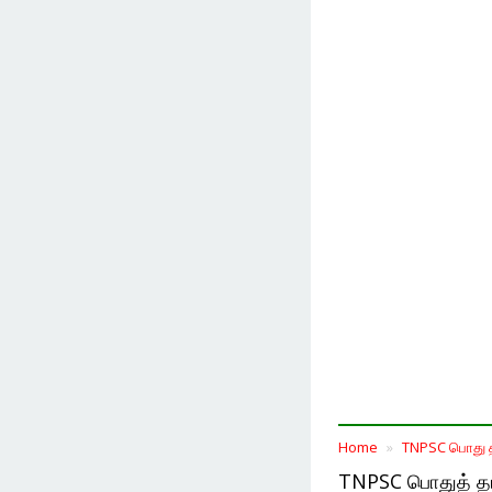
Home
TNPSC பொது த
TNPSC பொதுத் தமி