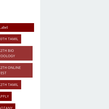
Label
10TH TAMIL
12TH BIO
ZOOLOGY
12TH ONLINE
TEST
12TH TAMIL
APPLY
BOTANY