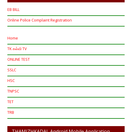
EB BILL
Online Police Complaint Registration
Home
TK கல்வி TV
ONLINE TEST
SSLC
HSC
TNPSC
TET
TRB
THAMIZHKADAL Android Mobile Application