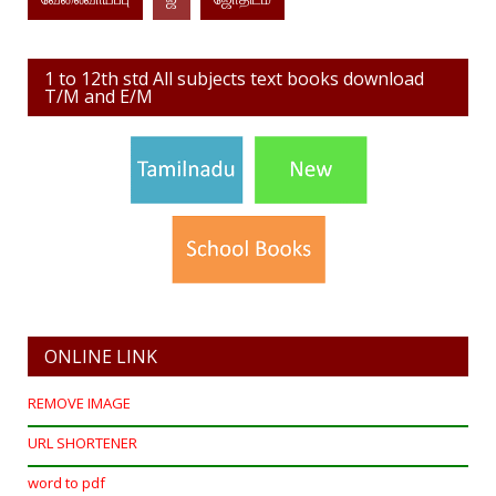
1 to 12th std All subjects text books download
T/M and E/M
ONLINE LINK
REMOVE IMAGE
URL SHORTENER
word to pdf