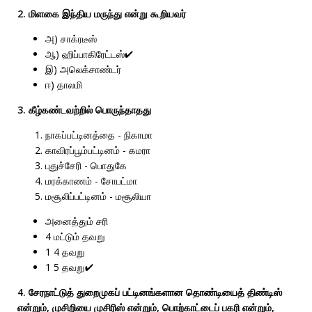
2. மிளகை இந்திய மருந்து என்று கூறியவர்
அ) சாக்ரடீஸ்
ஆ) ஹிப்பாகிரேட்டஸ்✔
இ) அலெக்சாண்டர்
ஈ) தாலமி
3. கீழ்கண்டவற்றில் பொருந்தாதது
நாகப்பட்டினத்தை - நிகாமா
காவிரப்பூம்பட்டினம் - கமரா
புதுச்சேரி - பொதுகே
மரக்காணம் - சோபட்மா
மசூலிப்பட்டினம் - மசூலியா
அனைத்தும் சரி
4 மட்டும் தவறு
1 4 தவறு
1 5 தவறு✔
4. சேரநாட்டுத் துறைமுகப் பட்டினங்களான தொண்டியைத் திண்டிஸ்
என்றும், முசிறியை முசிரிஸ் என்றும், பொற்காட்டைப் பகரி என்றும்,