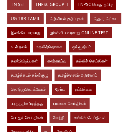
TN SET
TNPSC GROUP II
TNPSC பொது தமிழ்
UG TRB TAMIL
அறிவியல் குறிப்புகள்
ஆதார் அட்டை
இலக்கிய வரலாறு
இலக்கிய வரலாறு ONLINE TEST
உடல் நலம்
உதவித்தொகை
ஓய்வூதியம்
கண்டுபிடிப்புகள்
கலந்தாய்வு
கல்விச் செய்திகள்
தமிழ்க்கடல் கல்வி்குழு
தமிழ்ச்சொல் அறிவோம்
தெரிந்துகொள்வோம்
தேர்வு
நம்பிக்கை
படித்ததில் பிடித்தது
புராணச் செய்திகள்
பொதுச் செய்திகள்
போற்றி
வங்கிச் செய்திகள்
வேலைவாய்ப்பு
ஜ
ஜோதிடம்