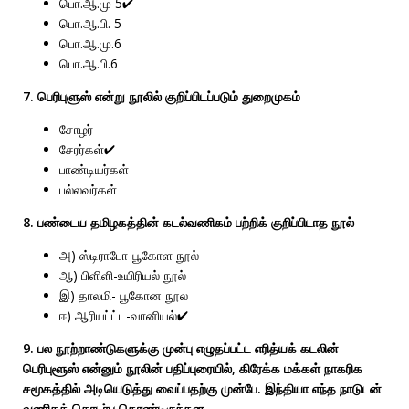
பொ.ஆ.மு 5✔
பொ.ஆ.பி. 5
பொ.ஆ.மு.6
பொ.ஆ.பி.6
7. பெரிபுளுஸ் என்று நூலில் குறிப்பிடப்படும் துறைமுகம்
சோழர்
சேரர்கள்✔
பாண்டியர்கள்
பல்லவர்கள்
8. பண்டைய தமிழகத்தின் கடல்வணிகம் பற்றிக் குறிப்பிடாத நூல்
அ) ஸ்டிராபோ-பூகோள நூல்
ஆ) பிளிளி-உயிரியல் நூல்
இ) தாலமி- பூகோன நூல
ஈ) ஆரியப்ட்ட-வானியல்✔
9. பல நூற்றாண்டுகளுக்கு முன்பு எழுதப்பட்ட எரித்யக் கடலின்
பெரிபுளூஸ் என்னும் நூலின் பதிப்புரையில், கிரேக்க மக்கள் நாகரிக
சமூகத்தில் அடியெடுத்து வைப்பதற்கு முன்பே. இந்தியா எந்த நாடுடன்
வணிகத் தொடர்பு கொண்டிருந்தன.