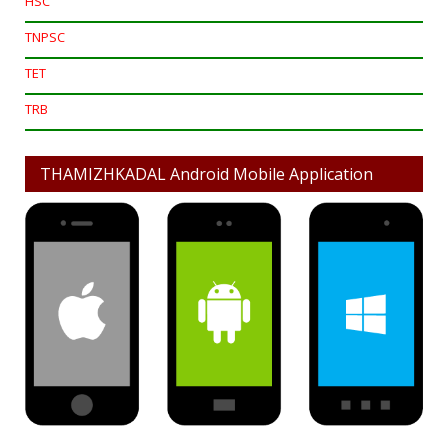
HSC
TNPSC
TET
TRB
THAMIZHKADAL Android Mobile Application