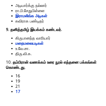
அடியார்க்கு
நல்லார்
.
.
ரா
பி
சேதுபிள்ளை
இராமலிங்க
அடிகள்
கவிராக
பண்டிதர்
9.
.
தனித்தமிழ்
இயக்கம்
கண்டவர்
கிருபானந்த
வாரியார்
மறைமலையடிகள்
.
.
.
உ
வே
சா
.
.
.
திரு
வி
க
10.
தம்பிரான்
வணக்கம்
உரை
நூல்
எத்தனை
பக்கங்கள்
,
கொண்டது
16
19
21
17