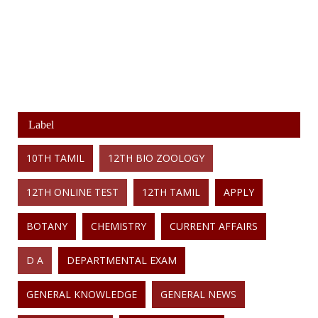
Label
10TH TAMIL
12TH BIO ZOOLOGY
12TH ONLINE TEST
12TH TAMIL
APPLY
BOTANY
CHEMISTRY
CURRENT AFFAIRS
D A
DEPARTMENTAL EXAM
GENERAL KNOWLEDGE
GENERAL NEWS