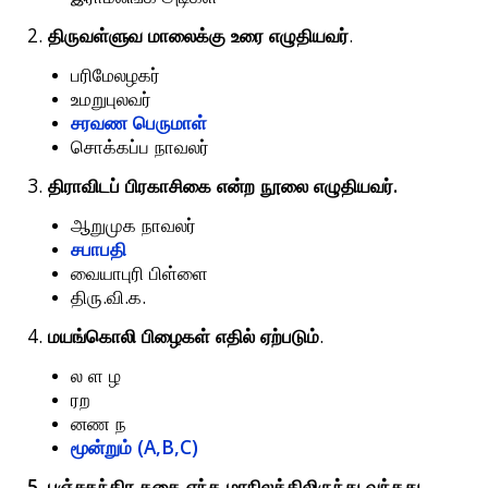
2.
.
திருவள்ளுவ
மாலைக்கு
உரை
எழுதியவர்
பரிமேலழகர்
உமறுபுலவர்
சரவண
பெருமாள்
சொக்கப்ப
நாவலர்
3.
.
திராவிடப்
பிரகாசிகை
என்ற
நூலை
எழுதியவர்
ஆறுமுக
நாவலர்
சபாபதி
வையாபுரி
பிள்ளை
.
.
.
திரு
வி
க
4.
.
மயங்கொலி
பிழைகள்
எதில்
ஏற்படும்
ல
ள
ழ
ரற
னண
ந
(A,B,C)
மூன்றும்
5.
.
பஞ்சதந்திர
கதை
எந்த
மாநிலத்திலிருந்து
வந்தது