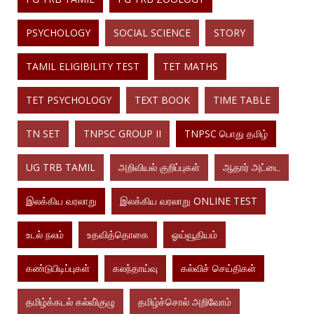
PSYCHOLOGY
SOCIAL SCIENCE
STORY
TAMIL ELIGIBILITY TEST
TET MATHS
TET PSYCHOLOGY
TEXT BOOK
TIME TABLE
TN SET
TNPSC GROUP II
TNPSC பொது தமிழ்
UG TRB TAMIL
அறிவியல் குறிப்புகள்
ஆதார் அட்டை
இலக்கிய வரலாறு
இலக்கிய வரலாறு ONLINE TEST
உடல் நலம்
உதவித்தொகை
ஓய்வூதியம்
கண்டுபிடிப்புகள்
கலந்தாய்வு
கல்விச் செய்திகள்
தமிழ்க்கடல் கல்வி்குழு
தமிழ்ச்சொல் அறிவோம்