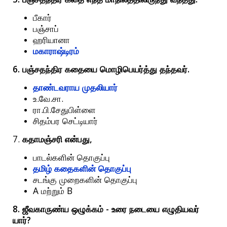
பீகார்
பஞ்சாப்
ஹரியானா
மகாராஷ்டிரம்
6.
.
பஞ்சதந்திர
கதையை
மொழிபெயர்த்து
தந்தவர்
தாண்டவராய
முதலியார்
.
.
.
உ
வே
சா
.
.
ரா
பி
சேதுபிள்ளை
சிதம்பர
செட்டியார்
7.
,
கதாமஞ்சரி
என்பது
பாடல்களின்
தொகுப்பு
தமிழ்
கதைகளின்
தொகுப்பு
சடங்கு
முறைகளின்
தொகுப்பு
A
B
மற்றும்
8.
-
ஜீவகாருண்ய
ஒழுக்கம்
உரை
நடையை
எழுதியவர்
?
யார்