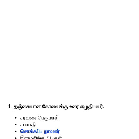
1.
.
தஞ்சைவான
கோவைக்கு
உரை
எழுதியவர்
சரவண
பெருமாள்
சபாபதி
சொக்கப்ப
நாவலர்
இராமலிங்க
அடிகள்