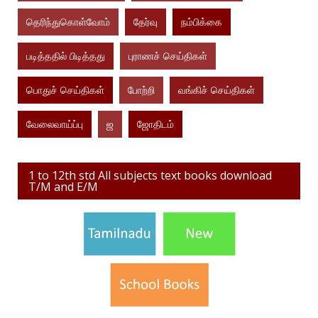
தெரிந்துகொள்வோம்
தேர்வு
நம்பிக்கை
படித்ததில் பிடித்தது
புராணச் செய்திகள்
பொதுச் செய்திகள்
போற்றி
வங்கிச் செய்திகள்
வேலைவாய்ப்பு
ஜ
ஜோதிடம்
1 to 12th std All subjects text books download
T/M and E/M