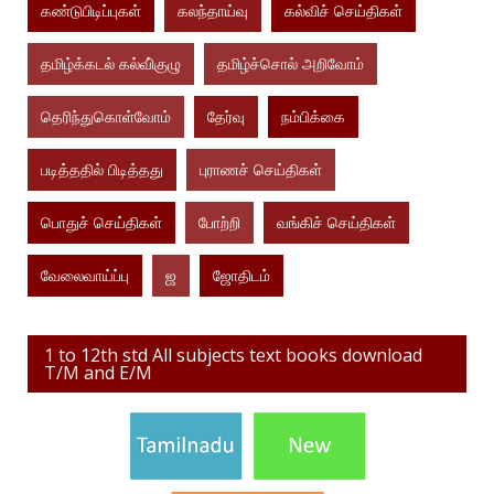
கண்டுபிடிப்புகள்
கலந்தாய்வு
கல்விச் செய்திகள்
தமிழ்க்கடல் கல்வி்குழு
தமிழ்ச்சொல் அறிவோம்
தெரிந்துகொள்வோம்
தேர்வு
நம்பிக்கை
படித்ததில் பிடித்தது
புராணச் செய்திகள்
பொதுச் செய்திகள்
போற்றி
வங்கிச் செய்திகள்
வேலைவாய்ப்பு
ஜ
ஜோதிடம்
1 to 12th std All subjects text books download
T/M and E/M