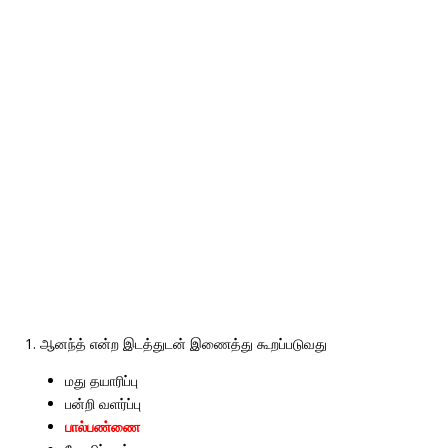
1.
ஆனந்த்
என்ற
இடத்துடன்
இணைத்து
கூறப்படுவது
மது
தயாரிப்பு
பன்றி
வளர்ப்பு
பால்பண்ணை