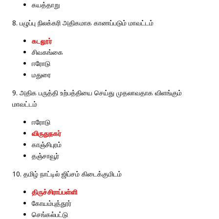
கயத்தாறு
8.
பழுப்பு
நிலக்கரி
அதிகமாக
காணப்படும்
மாவட்டம்
கடலூர்
சிவகங்கை
ஈரோடு
மதுரை
9.
அதிக
பருத்தி
உற்பத்தியை
செய்து
முதலாவதாக
விளங்கும்
மாவட்டம்
ஈரோடு
விருதுநகர்
காஞ்சிபுரம்
தஞ்சாவூர்
10.
தமிழ்
நாட்டில்
ஜிப்சம்
கிடைக்குமிடம்
திருச்சிராப்பள்ளி
கோயம்புத்தூர்
செங்கல்பட்டு