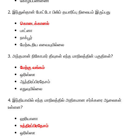
கோழிப்பண்ணை
2.
இந்துஸ்தான்
போட்டோ
பிலிம்
தயாரிப்பு
நிலையம்
இருப்பது
கொடைக்கானல்
பாட்னா
நாக்பூர்
மேற்கூறிய
எவையுமில்லை
3.
?
அந்தமான்
நிகோபார்
தீவுகள்
எந்த
மாநிலத்தின்
பகுதிகள்
மேற்கு
வங்கம்
ஒரிஸ்ஸா
ஆந்திரப்பிரதேசம்
எதுவுமில்லை
4.
இந்தியாவில்
எந்த
மாநிலத்தில்
அதிகமான
சர்க்கரை
ஆலைகள்
?
உள்ளன
ஹரியானா
உத்திரப்பிரதேசம்
ஒரிஸ்ஸா