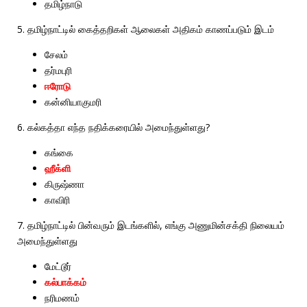
தமிழ்நாடு
5.
தமிழ்நாட்டில்
கைத்தறிகள்
ஆலைகள்
அதிகம்
காணப்படும்
இடம்
சேலம்
தர்மபுரி
ஈரோடு
கன்னியாகுமரி
6.
?
கல்கத்தா
எந்த
நதிக்கரையில்
அமைந்துள்ளது
கங்கை
ஹீக்ளி
கிருஷ்ணா
காவிரி
7.
,
தமிழ்நாட்டில்
பின்வரும்
இடங்களில்
எங்கு
அணுமின்சக்தி
நிலையம்
அமைந்துள்ளது
மேட்டூர்
கல்பாக்கம்
நரிமணம்