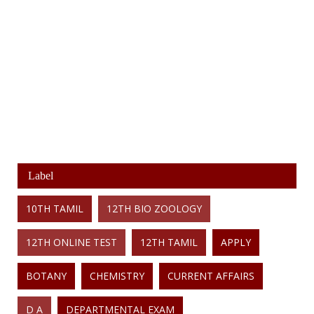
Label
10TH TAMIL
12TH BIO ZOOLOGY
12TH ONLINE TEST
12TH TAMIL
APPLY
BOTANY
CHEMISTRY
CURRENT AFFAIRS
D A
DEPARTMENTAL EXAM