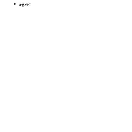
மதுரை