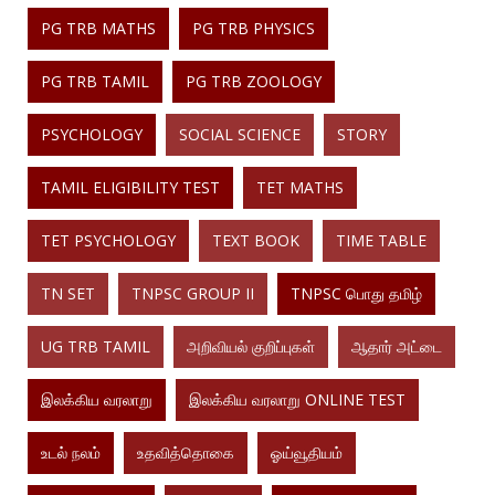
PG TRB MATHS
PG TRB PHYSICS
PG TRB TAMIL
PG TRB ZOOLOGY
PSYCHOLOGY
SOCIAL SCIENCE
STORY
TAMIL ELIGIBILITY TEST
TET MATHS
TET PSYCHOLOGY
TEXT BOOK
TIME TABLE
TN SET
TNPSC GROUP II
TNPSC பொது தமிழ்
UG TRB TAMIL
அறிவியல் குறிப்புகள்
ஆதார் அட்டை
இலக்கிய வரலாறு
இலக்கிய வரலாறு ONLINE TEST
உடல் நலம்
உதவித்தொகை
ஓய்வூதியம்