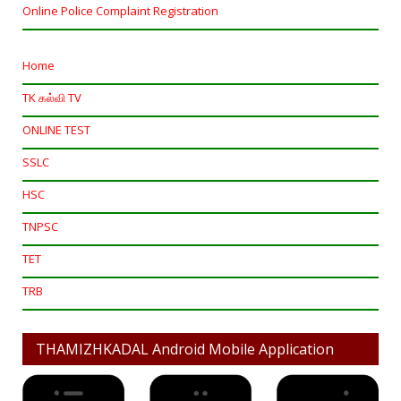
Online Police Complaint Registration
Home
TK கல்வி TV
ONLINE TEST
SSLC
HSC
TNPSC
TET
TRB
THAMIZHKADAL Android Mobile Application