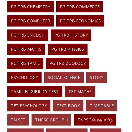
PG TRB CHEMISTRY
PG TRB COMMERCE
PG TRB COMPUTER
PG TRB ECONOMICS
PG TRB ENGLISH
PG TRB HISTORY
PG TRB MATHS
PG TRB PHYSICS
PG TRB TAMIL
PG TRB ZOOLOGY
PSYCHOLOGY
SOCIAL SCIENCE
STORY
TAMIL ELIGIBILITY TEST
TET MATHS
TET PSYCHOLOGY
TEXT BOOK
TIME TABLE
TN SET
TNPSC GROUP II
TNPSC பொது தமிழ்