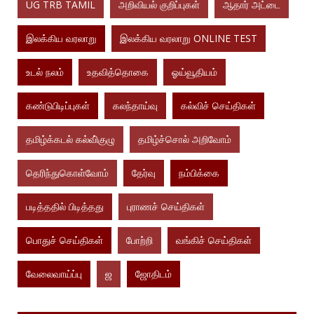
UG TRB TAMIL
அறிவியல் குறிப்புகள்
ஆதார் அட்டை
இலக்கிய வரலாறு
இலக்கிய வரலாறு ONLINE TEST
உடல் நலம்
உதவித்தொகை
ஓய்வூதியம்
கண்டுபிடிப்புகள்
கலந்தாய்வு
கல்விச் செய்திகள்
தமிழ்க்கடல் கல்வி்குழு
தமிழ்ச்சொல் அறிவோம்
தெரிந்துகொள்வோம்
தேர்வு
நம்பிக்கை
படித்ததில் பிடித்தது
புராணச் செய்திகள்
பொதுச் செய்திகள்
போற்றி
வங்கிச் செய்திகள்
வேலைவாய்ப்பு
ஜ
ஜோதிடம்