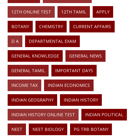
12TH ONLINE TEST
12TH TAMIL
APPLY
BOTANY
CHEMISTRY
CURRENT AFFAIRS
D A
DEPARTMENTAL EXAM
GENERAL KNOWLEDGE
GENERAL NEWS
GENERAL TAMIL
IMPORTANT DAYS
INCOME TAX
INDIAN ECONOMICS
INDIAN GEOGRAPHY
INDIAN HISTORY
INDIAN HISTORY ONLINE TEST
INDIAN POLITICAL
NEET
NEET BIOLOGY
PG TRB BOTANY