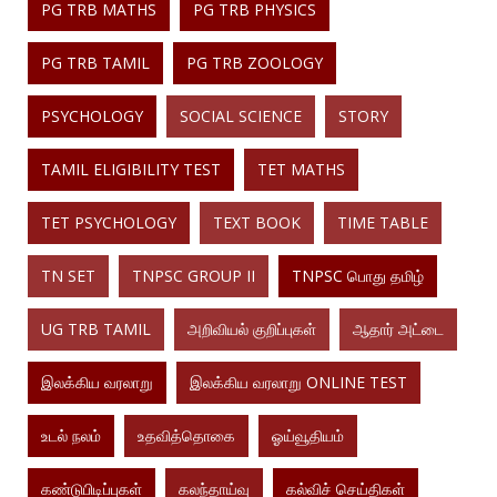
PG TRB MATHS
PG TRB PHYSICS
PG TRB TAMIL
PG TRB ZOOLOGY
PSYCHOLOGY
SOCIAL SCIENCE
STORY
TAMIL ELIGIBILITY TEST
TET MATHS
TET PSYCHOLOGY
TEXT BOOK
TIME TABLE
TN SET
TNPSC GROUP II
TNPSC பொது தமிழ்
UG TRB TAMIL
அறிவியல் குறிப்புகள்
ஆதார் அட்டை
இலக்கிய வரலாறு
இலக்கிய வரலாறு ONLINE TEST
உடல் நலம்
உதவித்தொகை
ஓய்வூதியம்
கண்டுபிடிப்புகள்
கலந்தாய்வு
கல்விச் செய்திகள்