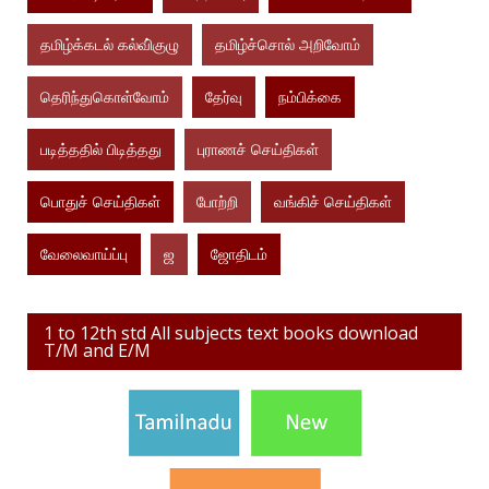
தமிழ்க்கடல் கல்வி்குழு
தமிழ்ச்சொல் அறிவோம்
தெரிந்துகொள்வோம்
தேர்வு
நம்பிக்கை
படித்ததில் பிடித்தது
புராணச் செய்திகள்
பொதுச் செய்திகள்
போற்றி
வங்கிச் செய்திகள்
வேலைவாய்ப்பு
ஜ
ஜோதிடம்
1 to 12th std All subjects text books download
T/M and E/M