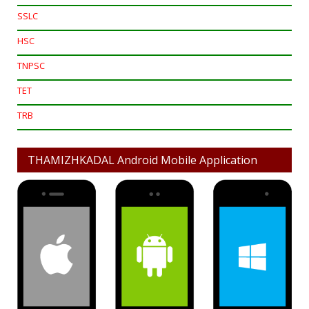
SSLC
HSC
TNPSC
TET
TRB
THAMIZHKADAL Android Mobile Application