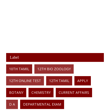
Label
10TH TAMIL
12TH BIO ZOOLOGY
12TH ONLINE TEST
12TH TAMIL
APPLY
BOTANY
CHEMISTRY
CURRENT AFFAIRS
D A
DEPARTMENTAL EXAM