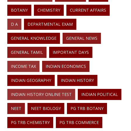
BOTANY
CHEMISTRY
CURRENT AFFAIRS
D A
DEPARTMENTAL EXAM
GENERAL KNOWLEDGE
GENERAL NEWS
GENERAL TAMIL
IMPORTANT DAYS
INCOME TAX
INDIAN ECONOMICS
INDIAN GEOGRAPHY
INDIAN HISTORY
INDIAN HISTORY ONLINE TEST
INDIAN POLITICAL
NEET
NEET BIOLOGY
PG TRB BOTANY
PG TRB CHEMISTRY
PG TRB COMMERCE