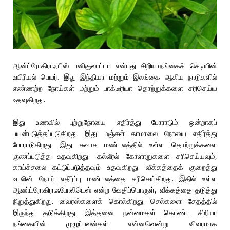
ஆன்ட்ரோகிராஃபிஸ் பனிகுலாட்டா என்பது சிறியாநங்கைச் செடியின்
உயிரியல் பெயர். இது இந்தியா மற்றும் இலங்கை ஆகிய நாடுகளில்
எண்ணற்ற நோய்கள் மற்றும் பாக்டீரியா தொற்றுக்களை சரிசெய்ய
உதவுகிறது.
இது உணவில் புற்றுநோயை எதிர்த்து போராடும் ஒன்றாகப்
பயன்படுத்தப்படுகிறது. இது மஞ்சள் காமாலை நோயை எதிர்த்து
போராடுகிறது. இது சுவாச மண்டலத்தில் உள்ள தொற்றுக்களை
குணப்படுத்த உதவுகிறது. கல்லீரல் கோளாறுகளை சரிசெய்யவும்,
காய்ச்சலை கட்டுப்படுத்தவும் உதவுகிறது. வீக்கத்தைக் குறைத்து
உடலின் நோய் எதிர்ப்பு மண்டலத்தை சரிசெய்கிறது. இதில் உள்ள
ஆண்ட்ரோகிராஃபோலிடெஸ் என்ற வேதிப்பொருள், வீக்கத்தை தடுத்து
நிறுத்துகிறது. வைரஸ்களைக் கொல்கிறது. செல்களை சேதத்தில்
இருந்து தடுக்கிறது. இத்தனை நன்மைகள் கொண்ட சிறியா
நங்கையின் முழுப்பலன்கள் என்னவென்று விவரமாக