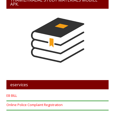
APK.
eservices
EB BILL
Online Police Complaint Registration