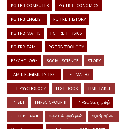
PG TRB COMPUTER
PG TRB ECONOMICS
PG TRB ENGLISH
PG TRB HISTORY
PG TRB MATHS
PG TRB PHYSICS
PG TRB TAMIL
PG TRB ZOOLOGY
PSYCHOLOGY
SOCIAL SCIENCE
STORY
TAMIL ELIGIBILITY TEST
TET MATHS
TET PSYCHOLOGY
TEXT BOOK
TIME TABLE
TN SET
TNPSC GROUP II
TNPSC பொது தமிழ்
UG TRB TAMIL
அறிவியல் குறிப்புகள்
ஆதார் அட்டை