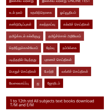
இலக்கிய வரலாறு
இலக்கிய வரலாறு ONLINE TEST
உடல் நலம்
உதவித்தொகை
ஓய்வூதியம்
கண்டுபிடிப்புகள்
கலந்தாய்வு
கல்விச் செய்திகள்
தமிழ்க்கடல் கல்வி்குழு
தமிழ்ச்சொல் அறிவோம்
தெரிந்துகொள்வோம்
தேர்வு
நம்பிக்கை
படித்ததில் பிடித்தது
புராணச் செய்திகள்
பொதுச் செய்திகள்
போற்றி
வங்கிச் செய்திகள்
வேலைவாய்ப்பு
ஜ
ஜோதிடம்
1 to 12th std All subjects text books download
T/M and E/M