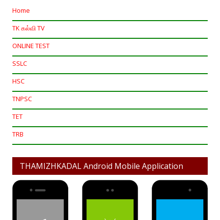
Home
TK கல்வி TV
ONLINE TEST
SSLC
HSC
TNPSC
TET
TRB
THAMIZHKADAL Android Mobile Application