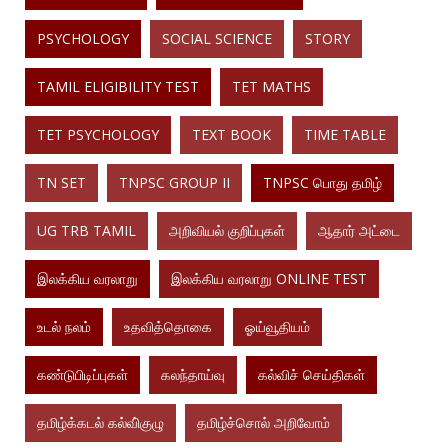
PSYCHOLOGY
SOCIAL SCIENCE
STORY
TAMIL ELIGIBILITY TEST
TET MATHS
TET PSYCHOLOGY
TEXT BOOK
TIME TABLE
TN SET
TNPSC GROUP II
TNPSC பொது தமிழ்
UG TRB TAMIL
அறிவியல் குறிப்புகள்
ஆதார் அட்டை
இலக்கிய வரலாறு
இலக்கிய வரலாறு ONLINE TEST
உடல் நலம்
உதவித்தொகை
ஓய்வூதியம்
கண்டுபிடிப்புகள்
கலந்தாய்வு
கல்விச் செய்திகள்
தமிழ்க்கடல் கல்வி்குழு
தமிழ்ச்சொல் அறிவோம்