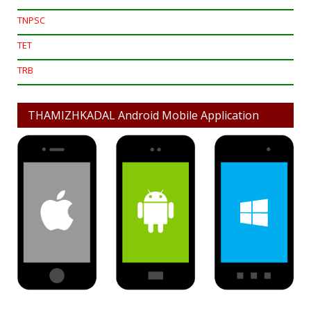
TNPSC
TET
TRB
THAMIZHKADAL Android Mobile Application