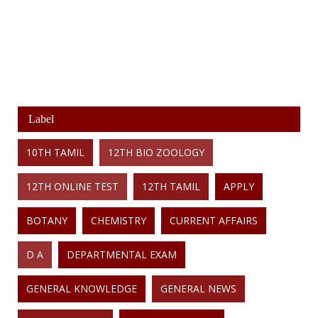
Label
10TH TAMIL
12TH BIO ZOOLOGY
12TH ONLINE TEST
12TH TAMIL
APPLY
BOTANY
CHEMISTRY
CURRENT AFFAIRS
D A
DEPARTMENTAL EXAM
GENERAL KNOWLEDGE
GENERAL NEWS