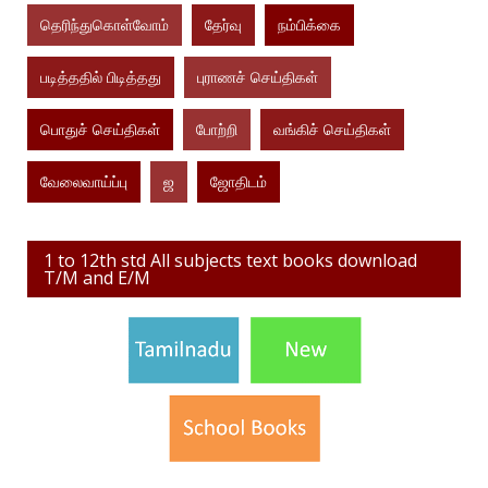
தெரிந்துகொள்வோம்
தேர்வு
நம்பிக்கை
படித்ததில் பிடித்தது
புராணச் செய்திகள்
பொதுச் செய்திகள்
போற்றி
வங்கிச் செய்திகள்
வேலைவாய்ப்பு
ஜ
ஜோதிடம்
1 to 12th std All subjects text books download
T/M and E/M