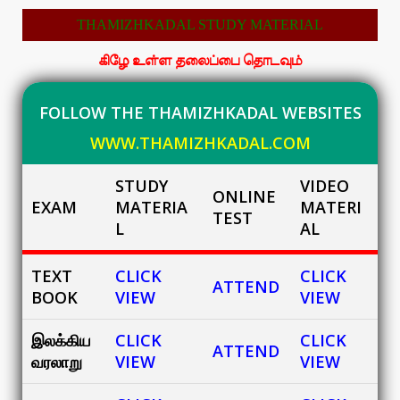
THAMIZHKADAL STUDY MATERIAL
கிழே உள்ள தலைப்பை தொடவும்
FOLLOW THE THAMIZHKADAL WEBSITES
WWW.THAMIZHKADAL.COM
STUDY
VIDEO
ONLINE
EXAM
MATERIA
MATERI
TEST
L
AL
TEXT
CLICK
CLICK
ATTEND
BOOK
VIEW
VIEW
இலக்கிய
CLICK
CLICK
ATTEND
வரலாறு
VIEW
VIEW