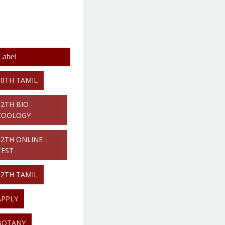
Label
10TH TAMIL
12TH BIO
ZOOLOGY
12TH ONLINE
TEST
12TH TAMIL
APPLY
BOTANY