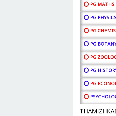
⭕ PG MATHS 
⭕ PG PHYSIC
⭕ PG CHEMIS
⭕ PG BOTAN
⭕ PG ZOOLOG
⭕ PG HISTOR
⭕
PG ECONOM
⭕
PSYCHOLOG
THAMIZHKA