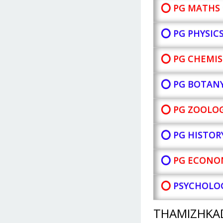
⭕ PG MATHS 
⭕ PG PHYSIC
⭕ PG CHEMIS
⭕ PG BOTAN
⭕ PG ZOOLOG
⭕ PG HISTOR
⭕
PG ECONOM
⭕
PSYCHOLOG
THAMIZHKA