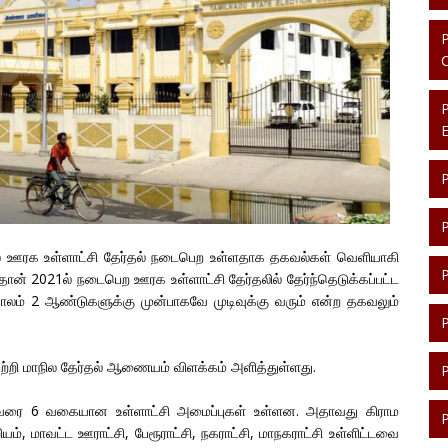
் ஊரக உள்ளாட்சி தேர்தல் நடைபெற உள்ளதாக தகவல்கள் வெளியாகி
 தான் 2021ல் நடைபெற ஊரக உள்ளாட்சி தேர்தலில் தேர்ந்தெடுக்கப்பட்ட
காலம் 2 ஆண்டுகளுக்கு முன்பாகவே முடிவுக்கு வரும் என்ற தகவலும்
ற்றி மாநில தேர்தல் ஆணையம் விளக்கம் அளித்துள்ளது.
ரை 6 வகையான உள்ளாட்சி அமைப்புகள் உள்ளன. அதாவது கிராம
யம், மாவட்ட ஊராட்சி, பேரூராட்சி, நகராட்சி, மாநகராட்சி உள்ளிட்டவை