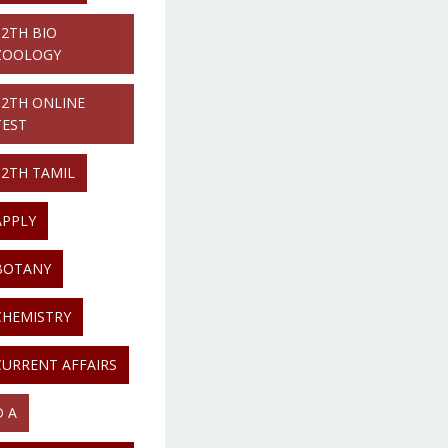
12TH BIO
ZOOLOGY
12TH ONLINE
TEST
12TH TAMIL
APPLY
BOTANY
CHEMISTRY
CURRENT AFFAIRS
D A