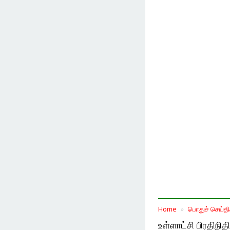
Home
பொதுச் செய்தி
உள்ளாட்சி பிரதிநி