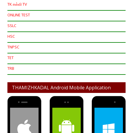
TK கல்வி TV
ONLINE TEST
SSLC
HSC
TNPSC
TET
TRB
THAMIZHKADAL Android Mobile Application