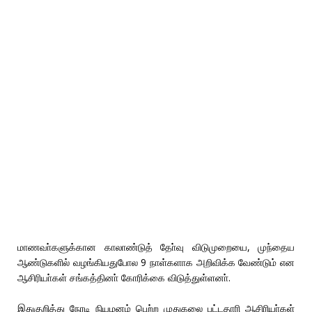
மாணவா்களுக்கான காலாண்டுத் தோ்வு விடுமுறையை, முந்தைய
ஆண்டுகளில் வழங்கியதுபோல 9 நாள்களாக அறிவிக்க வேண்டும் என
ஆசிரியா்கள் சங்கத்தினா் கோரிக்கை விடுத்துள்ளனா்.
இதுகுறித்து நேரடி நியமனம் பெற்ற முதுகலை பட்டதாரி ஆசிரியா்கள்