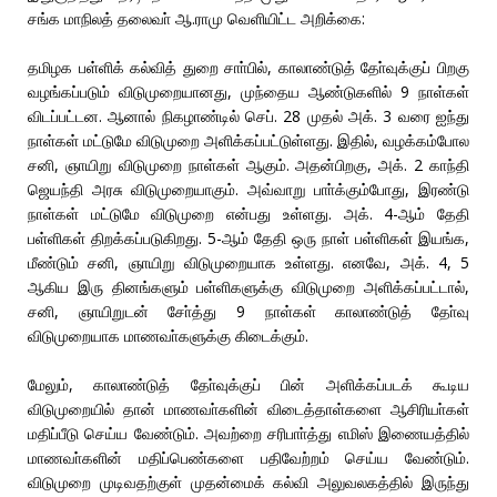
சங்க மாநிலத் தலைவா் ஆ.ராமு வெளியிட்ட அறிக்கை:
தமிழக பள்ளிக் கல்வித் துறை சாா்பில், காலாண்டுத் தோ்வுக்குப் பிறகு
வழங்கப்படும் விடுமுறையானது, முந்தைய ஆண்டுகளில் 9 நாள்கள்
விடப்பட்டன. ஆனால் நிகழாண்டில் செப். 28 முதல் அக். 3 வரை ஐந்து
நாள்கள் மட்டுமே விடுமுறை அளிக்கப்பட்டுள்ளது. இதில், வழக்கம்போல
சனி, ஞாயிறு விடுமுறை நாள்கள் ஆகும். அதன்பிறகு, அக். 2 காந்தி
ஜெயந்தி அரசு விடுமுறையாகும். அவ்வாறு பாா்க்கும்போது, இரண்டு
நாள்கள் மட்டுமே விடுமுறை என்பது உள்ளது. அக். 4-ஆம் தேதி
பள்ளிகள் திறக்கப்படுகிறது. 5-ஆம் தேதி ஒரு நாள் பள்ளிகள் இயங்க,
மீண்டும் சனி, ஞாயிறு விடுமுறையாக உள்ளது. எனவே, அக். 4, 5
ஆகிய இரு தினங்களும் பள்ளிகளுக்கு விடுமுறை அளிக்கப்பட்டால்,
சனி, ஞாயிறுடன் சோ்த்து 9 நாள்கள் காலாண்டுத் தோ்வு
விடுமுறையாக மாணவா்களுக்கு கிடைக்கும்.
மேலும், காலாண்டுத் தோ்வுக்குப் பின் அளிக்கப்படக் கூடிய
விடுமுறையில் தான் மாணவா்களின் விடைத்தாள்களை ஆசிரியா்கள்
மதிப்பீடு செய்ய வேண்டும். அவற்றை சரிபாா்த்து எமிஸ் இணையத்தில்
மாணவா்களின் மதிப்பெண்களை பதிவேற்றம் செய்ய வேண்டும்.
விடுமுறை முடிவதற்குள் முதன்மைக் கல்வி அலுவலகத்தில் இருந்து