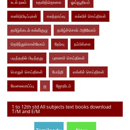
உடல் நலம்
உதவித்தொகை
ஓய்வூதியம்
கண்டுபிடிப்புகள்
கலந்தாய்வு
கல்விச் செய்திகள்
தமிழ்க்கடல் கல்வி்குழு
தமிழ்ச்சொல் அறிவோம்
தெரிந்துகொள்வோம்
தேர்வு
நம்பிக்கை
படித்ததில் பிடித்தது
புராணச் செய்திகள்
பொதுச் செய்திகள்
போற்றி
வங்கிச் செய்திகள்
வேலைவாய்ப்பு
ஜ
ஜோதிடம்
1 to 12th std All subjects text books download
T/M and E/M