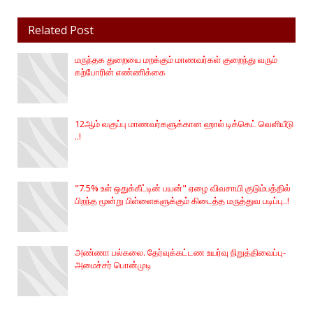
Related Post
மருந்தக துறையை மறக்கும் மாணவர்கள் குறைந்து வரும்
கற்போரின் எண்ணிக்கை
12ஆம் வகுப்பு மாணவர்களுக்கான ஹால் டிக்கெட் வெளியீடு
..!
"7.5% உள் ஒதுக்கீட்டின் பயன்" ஏழை விவசாயி குடும்பத்தில்
பிறந்த மூன்று பிள்ளைகளுக்கும் கிடைத்த மருத்துவ படிப்பு..!
அண்ணா பல்கலை. தேர்வுக்கட்டண உயர்வு நிறுத்திவைப்பு-
அமைச்சர் பொன்முடி