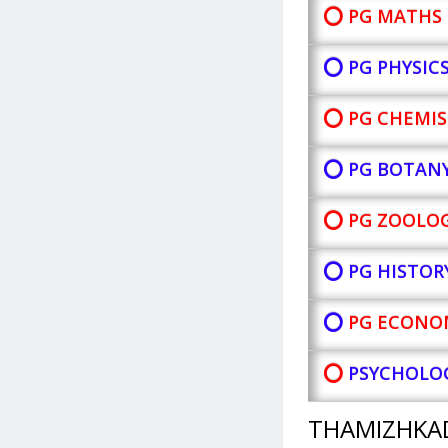
⭕ PG MATHS 
⭕ PG PHYSIC
⭕ PG CHEMIS
⭕ PG BOTAN
⭕ PG ZOOLOG
⭕ PG HISTOR
⭕
PG ECONOM
⭕
PSYCHOLOG
THAMIZHKA