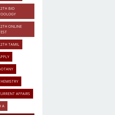
12TH BIO
ZOOLOGY
12TH ONLINE
TEST
12TH TAMIL
APPLY
BOTANY
CHEMISTRY
CURRENT AFFAIRS
D A