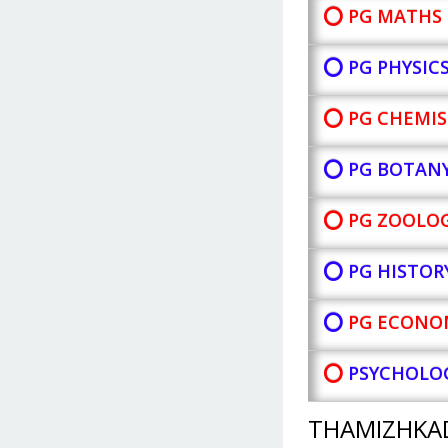
⭕ PG MATHS 
⭕ PG PHYSIC
⭕ PG CHEMIS
⭕ PG BOTAN
⭕ PG ZOOLOG
⭕ PG HISTOR
⭕
PG ECONOM
⭕
PSYCHOLOG
THAMIZHKA