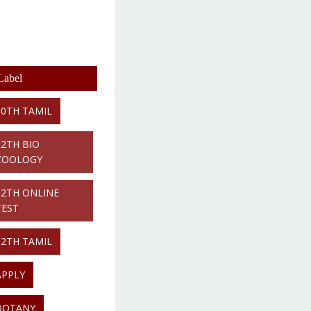
Label
10TH TAMIL
12TH BIO
ZOOLOGY
12TH ONLINE
TEST
12TH TAMIL
APPLY
BOTANY