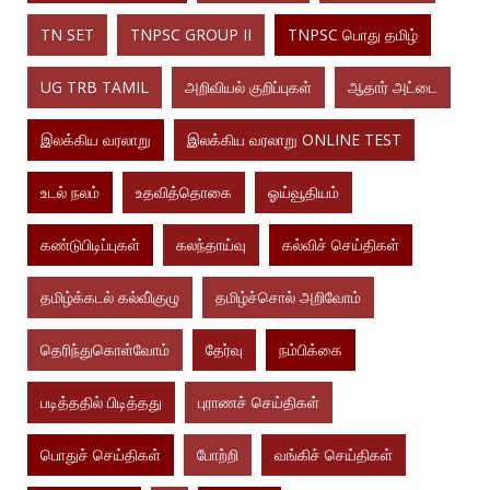
TN SET
TNPSC GROUP II
TNPSC பொது தமிழ்
UG TRB TAMIL
அறிவியல் குறிப்புகள்
ஆதார் அட்டை
இலக்கிய வரலாறு
இலக்கிய வரலாறு ONLINE TEST
உடல் நலம்
உதவித்தொகை
ஓய்வூதியம்
கண்டுபிடிப்புகள்
கலந்தாய்வு
கல்விச் செய்திகள்
தமிழ்க்கடல் கல்வி்குழு
தமிழ்ச்சொல் அறிவோம்
தெரிந்துகொள்வோம்
தேர்வு
நம்பிக்கை
படித்ததில் பிடித்தது
புராணச் செய்திகள்
பொதுச் செய்திகள்
போற்றி
வங்கிச் செய்திகள்