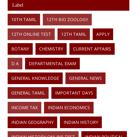
Label
10TH TAMIL
12TH BIO ZOOLOGY
12TH ONLINE TEST
12TH TAMIL
APPLY
BOTANY
CHEMISTRY
CURRENT AFFAIRS
D A
DEPARTMENTAL EXAM
GENERAL KNOWLEDGE
GENERAL NEWS
GENERAL TAMIL
IMPORTANT DAYS
INCOME TAX
INDIAN ECONOMICS
INDIAN GEOGRAPHY
INDIAN HISTORY
INDIAN HISTORY ONLINE TEST
INDIAN POLITICAL