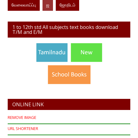
வேலைவாய்ப்பு
ஜ
ஜோதிடம்
1 to 12th std All subjects text books download
T/M and E/M
ONLINE LINK
REMOVE IMAGE
URL SHORTENER