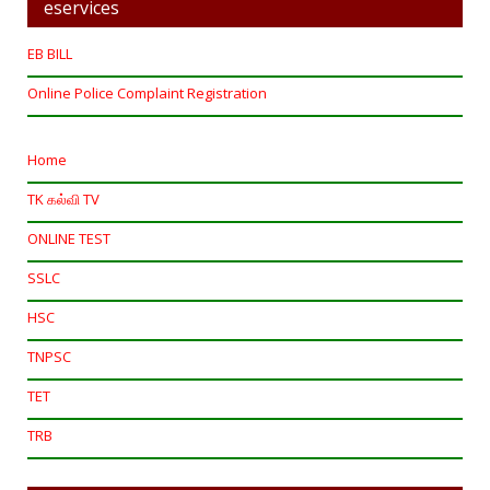
eservices
EB BILL
Online Police Complaint Registration
Home
TK கல்வி TV
ONLINE TEST
SSLC
HSC
TNPSC
TET
TRB