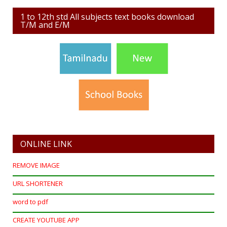
1 to 12th std All subjects text books download
T/M and E/M
ONLINE LINK
REMOVE IMAGE
URL SHORTENER
word to pdf
CREATE YOUTUBE APP