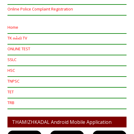
Online Police Complaint Registration
Home
TK கல்வி TV
ONLINE TEST
SSLC
HSC
TNPSC
TET
TRB
THAMIZHKADAL Android Mobile Application