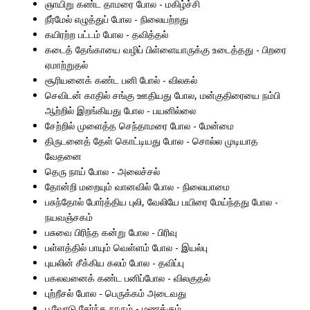
ஞாயிறு கண்ட தாமரை போல - மகிழ்ச்சி
நீர்மேல் எழுத்துப் போல - நிலையற்றது
கயிரற்ற பட்டம் போல - தவித்தல்
கடைத் தேங்காயை வழிப் பிள்ளையாருக்கு உடைத்தது - பிறரை
ஏமாற்றுதல்
சூரியனைக் கண்ட பனி போல் - விலகல்
செவிடன் காதில் சங்கு ஊதியது போல, மன்குதிரையை நம்பி
ஆற்றில் இறங்கியது போல - பயனில்லை
சேற்றில் முளைத்த செந்தாமரை போல - மேன்மை
திருடனைத் தேள் கொட்டியது போல - சொல்ல முடியாத
வேதனை
தெரு நாய் போல - அலைச்சல்
தோன்றி மறையும் வானவில் போல - நிலையாமை
பசுந்தோல் போர்த்திய புலி, வேலியே பயிரை மேய்ந்தது போல -
நயவஞ்சகம்
பசுவை பிரிந்த கன்று போல - பிரிவு
பள்ளத்தில் பாயும் வெள்ளம் போல - இயல்பு
புயலின் சீக்கிய கலம் போல - தவிப்பு
பகலவனைக் கண்ட பனிப்போல - விலகுதல்
புற்றீசல் போல - பெருக்கம் அடைவது
பூவோடு சேர்ந்த நாரும் - மணக்கும்