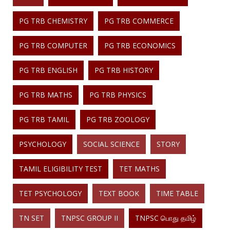
PG TRB CHEMISTRY
PG TRB COMMERCE
PG TRB COMPUTER
PG TRB ECONOMICS
PG TRB ENGLISH
PG TRB HISTORY
PG TRB MATHS
PG TRB PHYSICS
PG TRB TAMIL
PG TRB ZOOLOGY
PSYCHOLOGY
SOCIAL SCIENCE
STORY
TAMIL ELIGIBILITY TEST
TET MATHS
TET PSYCHOLOGY
TEXT BOOK
TIME TABLE
TN SET
TNPSC GROUP II
TNPSC பொது தமிழ்