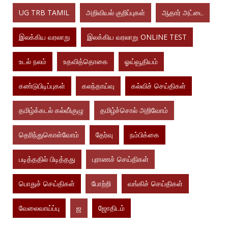
UG TRB TAMIL
அறிவியல் குறிப்புகள்
ஆதார் அட்டை
இலக்கிய வரலாறு
இலக்கிய வரலாறு ONLINE TEST
உடல் நலம்
உதவித்தொகை
ஓய்வூதியம்
கண்டுபிடிப்புகள்
கலந்தாய்வு
கல்விச் செய்திகள்
தமிழ்க்கடல் கல்வி்குழு
தமிழ்ச்சொல் அறிவோம்
தெரிந்துகொள்வோம்
தேர்வு
நம்பிக்கை
படித்ததில் பிடித்தது
புராணச் செய்திகள்
பொதுச் செய்திகள்
போற்றி
வங்கிச் செய்திகள்
வேலைவாய்ப்பு
ஜ
ஜோதிடம்