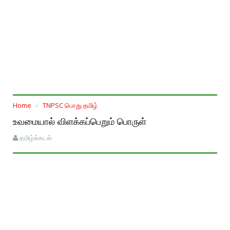
Home
TNPSC பொது தமிழ்
உவமையால் விளக்கப்பெறும் பொருள்
தமிழ்க்கடல்