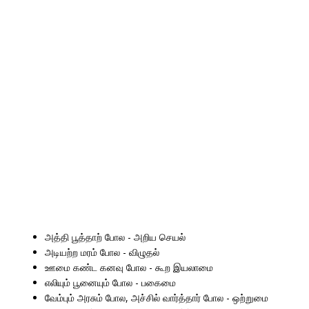
அத்தி பூத்தாற் போல - அறிய செயல்
அடியற்ற மரம் போல - விழுதல்
ஊமை கண்ட கனவு போல - கூற இயலாமை
எலியும் பூனையும் போல - பகைமை
வேம்பும் அரசும் போல, அச்சில் வார்த்தார் போல - ஒற்றுமை