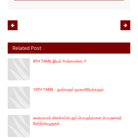
Related Post
8TH TAMIL இயல் 9 வினாவிடை!!
10TH TAMIL - நூல்களும் நூலாசிரியர்களும்
உவமையால் விளக்கப்பெறும் பொருத்தமான பொருளைத்
தேர்ந்தெழுதுதல்