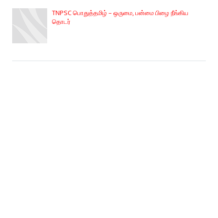
TNPSC பொதுத்தமிழ் – ஒருமை, பன்மை பிழை நீங்கிய
தொடர்