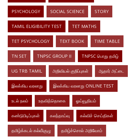
PSYCHOLOGY
SOCIAL SCIENCE
STORY
TAMIL ELIGIBILITY TEST
TET MATHS
TET PSYCHOLOGY
TEXT BOOK
TIME TABLE
TN SET
TNPSC GROUP II
TNPSC பொது தமிழ்
UG TRB TAMIL
அறிவியல் குறிப்புகள்
ஆதார் அட்டை
இலக்கிய வரலாறு
இலக்கிய வரலாறு ONLINE TEST
உடல் நலம்
உதவித்தொகை
ஓய்வூதியம்
கண்டுபிடிப்புகள்
கலந்தாய்வு
கல்விச் செய்திகள்
தமிழ்க்கடல் கல்வி்குழு
தமிழ்ச்சொல் அறிவோம்