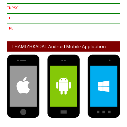
TNPSC
TET
TRB
THAMIZHKADAL Android Mobile Application