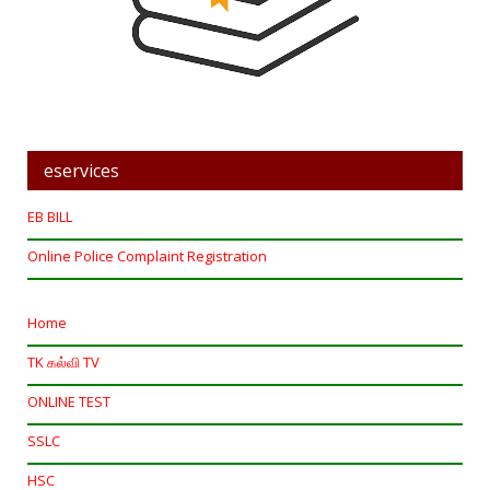
eservices
EB BILL
Online Police Complaint Registration
Home
TK கல்வி TV
ONLINE TEST
SSLC
HSC