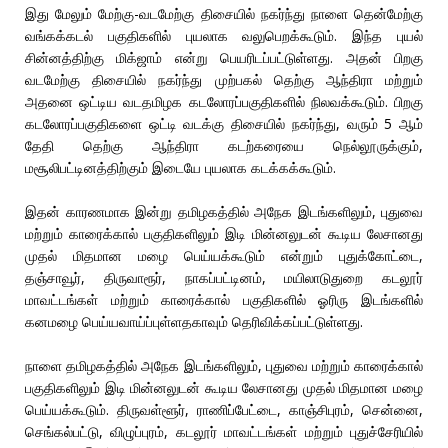
இது மேலும் மேற்கு-வடமேற்கு திசையில் நகர்ந்து நாளை தென்மேற்கு
வங்கக்கடல் பகுதிகளில் புயலாக வலுபெறக்கூடும். இந்த புயல்
சின்னத்திற்கு மிக்ஜாம் என்று பெயரிடப்பட்டுள்ளது. அதன் பிறகு
வடமேற்கு திசையில் நகர்ந்து முற்பகல் தெற்கு ஆந்திரா மற்றும்
அதனை ஒட்டிய வடதமிழக கடலோரப்பகுதிகளில் நிலவக்கூடும். பிறகு
கடலோரப்பகுதிகளை ஒட்டி வடக்கு திசையில் நகர்ந்து, வரும் 5 ஆம்
தேதி தெற்கு ஆந்திரா கடற்கரையை நெல்லூருக்கும்,
மசூலிபட்டினத்திற்கும் இடையே புயலாக கடக்கக்கூடும்.
இதன் காரணமாக இன்று தமிழகத்தில் அநேக இடங்களிலும், புதுவை
மற்றும் காரைக்கால் பகுதிகளிலும் இடி மின்னலுடன் கூடிய லேசானது
முதல் மிதமான மழை பெய்யக்கூடும் என்றும் புதுக்கோட்டை,
தஞ்சாவூர், திருவாரூர், நாகப்பட்டினம், மயிலாடுதுறை கடலூர்
மாவட்டங்கள் மற்றும் காரைக்கால் பகுதிகளில் ஓரிரு இடங்களில்
கனமழை பெய்யவாய்ப்புள்ளதகாவும் தெரிவிக்கப்பட்டுள்ளது.
நாளை தமிழகத்தில் அநேக இடங்களிலும், புதுவை மற்றும் காரைக்கால்
பகுதிகளிலும் இடி மின்னலுடன் கூடிய லேசானது முதல் மிதமான மழை
பெய்யக்கூடும். திருவள்ளூர், ராணிப்பேட்டை, காஞ்சிபுரம், சென்னை,
செங்கல்பட்டு, விழுப்புரம், கடலூர் மாவட்டங்கள் மற்றும் புதுச்சேரியில்