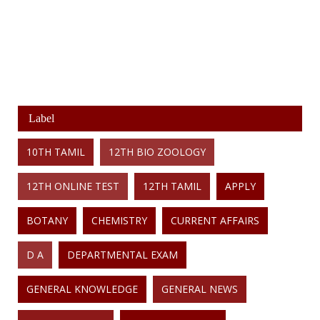
Label
10TH TAMIL
12TH BIO ZOOLOGY
12TH ONLINE TEST
12TH TAMIL
APPLY
BOTANY
CHEMISTRY
CURRENT AFFAIRS
D A
DEPARTMENTAL EXAM
GENERAL KNOWLEDGE
GENERAL NEWS