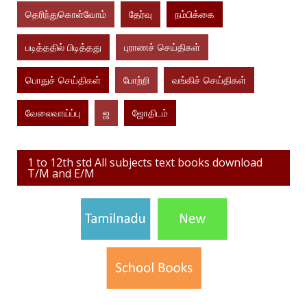
தெரிந்துகொள்வோம்
தேர்வு
நம்பிக்கை
படித்ததில் பிடித்தது
புராணச் செய்திகள்
பொதுச் செய்திகள்
போற்றி
வங்கிச் செய்திகள்
வேலைவாய்ப்பு
ஜ
ஜோதிடம்
1 to 12th std All subjects text books download
T/M and E/M