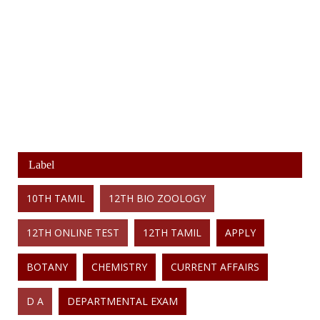
Label
10TH TAMIL
12TH BIO ZOOLOGY
12TH ONLINE TEST
12TH TAMIL
APPLY
BOTANY
CHEMISTRY
CURRENT AFFAIRS
D A
DEPARTMENTAL EXAM