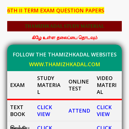
6TH II TERM EXAM QUESTION PAPERS
THAMIZHKADAL STUDY MATERIAL
கிழே உள்ள தலைப்பை தொடவும்
FOLLOW THE THAMIZHKADAL WEBSITES
WWW.THAMIZHKADAL.COM
STUDY
VIDEO
ONLINE
EXAM
MATERIA
MATERI
TEST
L
AL
TEXT
CLICK
CLICK
ATTEND
BOOK
VIEW
VIEW
இலக்கிய
CLICK
CLICK