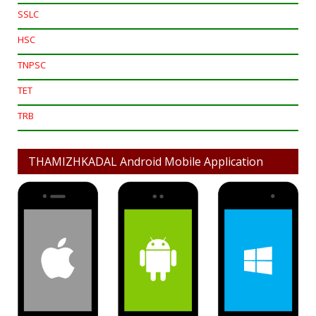
SSLC
HSC
TNPSC
TET
TRB
THAMIZHKADAL Android Mobile Application