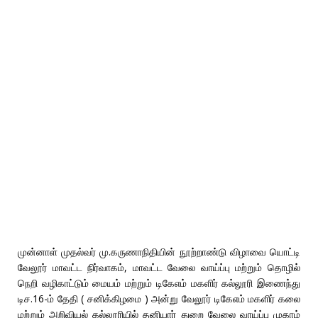
முன்னாள் முதல்வர் மு.கருணாநிதியின் நூற்றாண்டு விழாவை யொட்டி
வேலூர் மாவட்ட நிர்வாகம், மாவட்ட வேலை வாய்ப்பு மற்றும் தொழில்
நெறி வழிகாட்டும் மையம் மற்றும் டிகேஎம் மகளிர் கல்லூரி இணைந்து
டிச.16-ம் தேதி ( சனிக்கிழமை ) அன்று வேலூர் டிகேஎம் மகளிர் கலை
மற்றும் அறிவியல் கல்லூரியில் தனியார் துறை வேலை வாய்ப்பு முகாம்