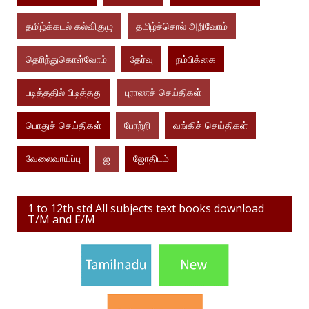
தமிழ்க்கடல் கல்வி்குழு
தமிழ்ச்சொல் அறிவோம்
தெரிந்துகொள்வோம்
தேர்வு
நம்பிக்கை
படித்ததில் பிடித்தது
புராணச் செய்திகள்
பொதுச் செய்திகள்
போற்றி
வங்கிச் செய்திகள்
வேலைவாய்ப்பு
ஜ
ஜோதிடம்
1 to 12th std All subjects text books download
T/M and E/M