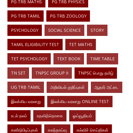
PG TRB MATHS
PG TRB PHYSICS
PG TRB TAMIL
PG TRB ZOOLOGY
PSYCHOLOGY
SOCIAL SCIENCE
STORY
TAMIL ELIGIBILITY TEST
TET MATHS
TET PSYCHOLOGY
TEXT BOOK
TIME TABLE
TN SET
TNPSC GROUP II
TNPSC பொது தமிழ்
UG TRB TAMIL
அறிவியல் குறிப்புகள்
ஆதார் அட்டை
இலக்கிய வரலாறு
இலக்கிய வரலாறு ONLINE TEST
உடல் நலம்
உதவித்தொகை
ஓய்வூதியம்
கண்டுபிடிப்புகள்
கலந்தாய்வு
கல்விச் செய்திகள்