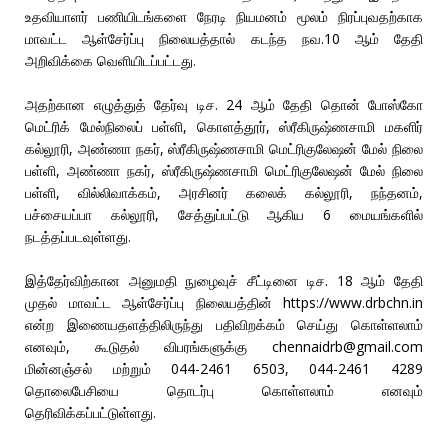
உதவியாளர் பணியிடங்களை நேரடி நியமனம்‌ மூலம்‌ நிரப்புவதற்காக
மாவட்ட ஆள்சேர்ப்பு நிலையத்தால்‌ கடந்த நவ.10 ஆம் தேதி
அறிவிக்கை வெளியிடப்பட்டது.
அதற்கான எழுத்துத்‌ தேர்வு டிச. 24 ஆம் தேதி தொன் போஸ்கோ
மெட்ரிக் மேல்நிலைப் பள்ளி, கொளத்தூர், ஸ்ரீகிருஷ்ணசாமி மகளிர்
கல்லூரி, அண்ணா நகர், ஸ்ரீகிருஷ்ணசாமி மெட்ரிகுலேஷன் மேல் நிலை
பள்ளி, அண்ணா நகர், ஸ்ரீகிருஷ்ணசாமி மெட்ரிகுலேஷன் மேல் நிலை
பள்ளி, வில்லிவாக்கம், அரசினர் கலைக் கல்லூரி, நந்தனம்,
பச்சையப்பா கல்லூரி, சேத்துப்பட்டு ஆகிய 6 மையங்களில்‌
நடத்தப்படவுள்ளது.
இத்தேர்விற்கான அனுமதி நுழைவுச்‌ சீட்டினை டிச. 18 ஆம் தேதி
முதல்‌ மாவட்ட ஆள்சேர்ப்பு நிலையத்தின் https://www.drbchn.in
என்ற இணையதளத்திலிருந்து பதிவிறக்கம்‌ செய்து கொள்ளலாம்‌
எனவும், கூடுதல்‌ விபரங்களுக்கு chennaidrb@gmail.com
மின்னஞ்சல்‌ மற்றும்‌ 044-2461 6503, 044-2461 4289
தொலைபேசியை தொடர்பு கொள்ளலாம்‌ எனவும்
தெரிவிக்கப்பட்டுள்ளது.