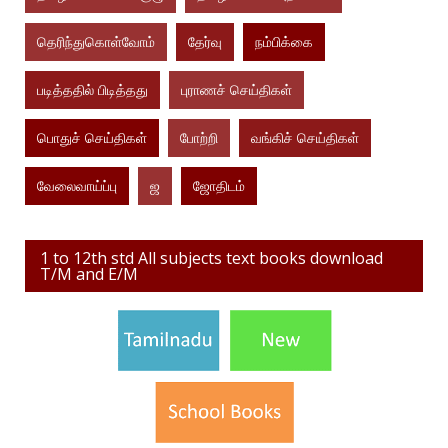
தெரிந்துகொள்வோம்
தேர்வு
நம்பிக்கை
படித்ததில் பிடித்தது
புராணச் செய்திகள்
பொதுச் செய்திகள்
போற்றி
வங்கிச் செய்திகள்
வேலைவாய்ப்பு
ஜ
ஜோதிடம்
1 to 12th std All subjects text books download
T/M and E/M