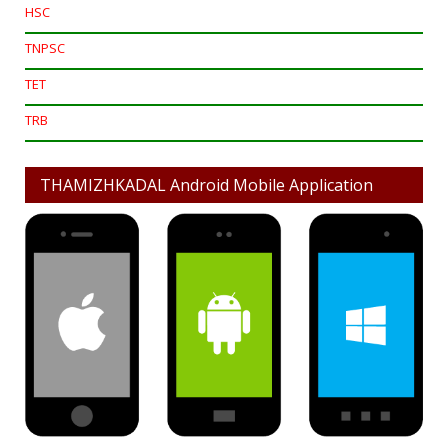
HSC
TNPSC
TET
TRB
THAMIZHKADAL Android Mobile Application