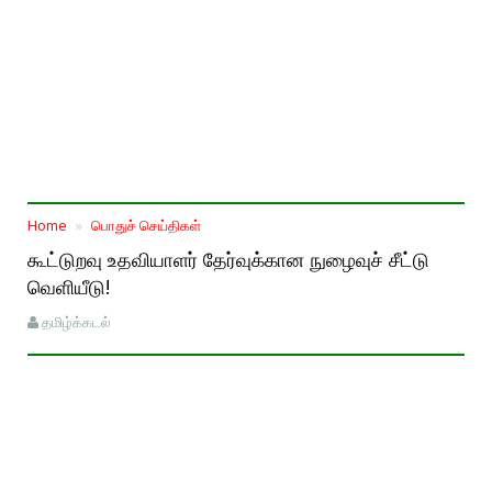
Home
பொதுச் செய்திகள்
கூட்டுறவு உதவியாளர்‌ தேர்வுக்கான நுழைவுச் சீட்டு
வெளியீடு!
தமிழ்க்கடல்