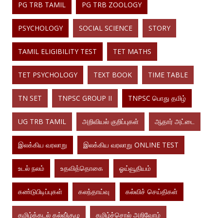
PG TRB TAMIL
PG TRB ZOOLOGY
PSYCHOLOGY
SOCIAL SCIENCE
STORY
TAMIL ELIGIBILITY TEST
TET MATHS
TET PSYCHOLOGY
TEXT BOOK
TIME TABLE
TN SET
TNPSC GROUP II
TNPSC பொது தமிழ்
UG TRB TAMIL
அறிவியல் குறிப்புகள்
ஆதார் அட்டை
இலக்கிய வரலாறு
இலக்கிய வரலாறு ONLINE TEST
உடல் நலம்
உதவித்தொகை
ஓய்வூதியம்
கண்டுபிடிப்புகள்
கலந்தாய்வு
கல்விச் செய்திகள்
தமிழ்க்கடல் கல்வி்குழு
தமிழ்ச்சொல் அறிவோம்