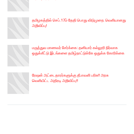
தமிழகத்தில் செப்.17ம் தேதி பொது விடுமுறை. வெளியானது
அறிவிப்பு!
மருத்துவ மாணவர் சேர்க்கை: தனியார் கல்லூரி நிர்வாக
ஒதுக்கீட்டு இடங்களை தமிழ்நாட்டுக்கே ஒதுக்க கோரிக்கை
ரேஷன் அட்டைதாரர்களுக்கு தீபாவளி பரிசு!! அரசு
வெளியிட்ட அதிரடி அறிவிப்பு!!