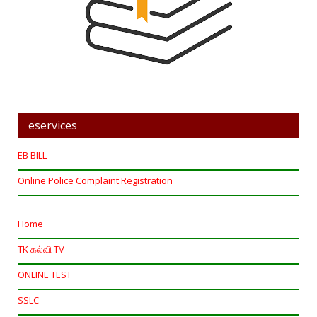
eservices
EB BILL
Online Police Complaint Registration
Home
TK கல்வி TV
ONLINE TEST
SSLC