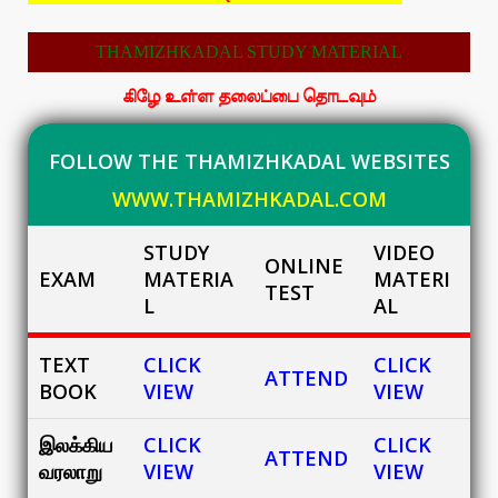
THAMIZHKADAL STUDY MATERIAL
கிழே உள்ள தலைப்பை தொடவும்
FOLLOW THE THAMIZHKADAL WEBSITES
WWW.THAMIZHKADAL.COM
STUDY
VIDEO
ONLINE
EXAM
MATERIA
MATERI
TEST
L
AL
TEXT
CLICK
CLICK
ATTEND
BOOK
VIEW
VIEW
இலக்கிய
CLICK
CLICK
ATTEND
வரலாறு
VIEW
VIEW