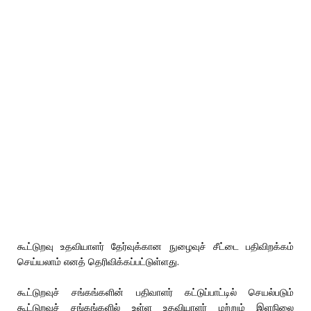
கூட்டுறவு உதவியாளர்‌ தேர்வுக்கான நுழைவுச் சீட்டை பதிவிறக்கம்‌
செய்யலாம்‌ எனத் தெரிவிக்கப்பட்டுள்ளது.
கூட்டுறவுச்‌ சங்கங்களின்‌ பதிவாளர்‌ கட்டுப்பாட்டில்‌ செயல்படும்
கூட்டுறவுச்‌ சங்கங்களில்‌ உள்ள உதவியாளர் மற்றும் இளநிலை