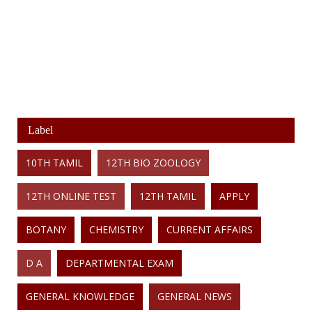
Label
10TH TAMIL
12TH BIO ZOOLOGY
12TH ONLINE TEST
12TH TAMIL
APPLY
BOTANY
CHEMISTRY
CURRENT AFFAIRS
D A
DEPARTMENTAL EXAM
GENERAL KNOWLEDGE
GENERAL NEWS