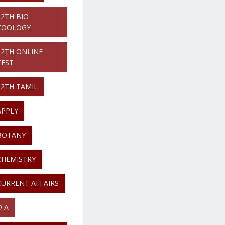
12TH BIO
ZOOLOGY
12TH ONLINE
TEST
12TH TAMIL
APPLY
BOTANY
CHEMISTRY
CURRENT AFFAIRS
D A