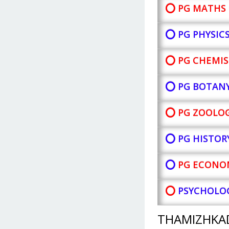
⭕ PG MATHS 
⭕ PG PHYSIC
⭕ PG CHEMIS
⭕ PG BOTAN
⭕ PG ZOOLOG
⭕ PG HISTOR
⭕
PG ECONOM
⭕
PSYCHOLOG
THAMIZHKA