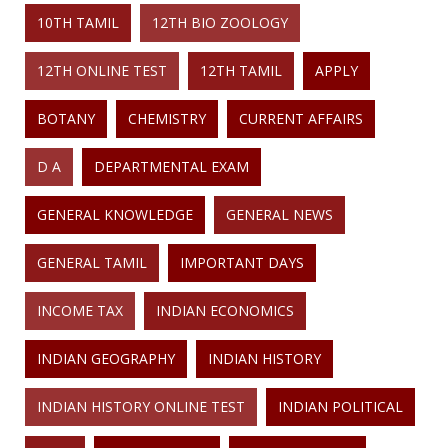
10TH TAMIL
12TH BIO ZOOLOGY
12TH ONLINE TEST
12TH TAMIL
APPLY
BOTANY
CHEMISTRY
CURRENT AFFAIRS
D A
DEPARTMENTAL EXAM
GENERAL KNOWLEDGE
GENERAL NEWS
GENERAL TAMIL
IMPORTANT DAYS
INCOME TAX
INDIAN ECONOMICS
INDIAN GEOGRAPHY
INDIAN HISTORY
INDIAN HISTORY ONLINE TEST
INDIAN POLITICAL