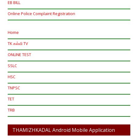
EB BILL
Online Police Complaint Registration
Home
TK கல்வி TV
ONLINE TEST
SSLC
HSC
TNPSC
TET
TRB
THAMIZHKADAL Android Mobile Application