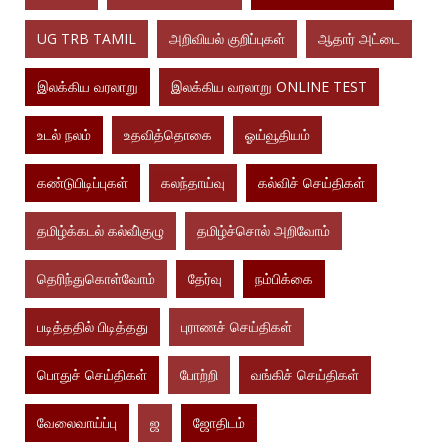
UG TRB TAMIL
அறிவியல் குறிப்புகள்
ஆதார் அட்டை
இலக்கிய வரலாறு
இலக்கிய வரலாறு ONLINE TEST
உடல் நலம்
உதவித்தொகை
ஓய்வூதியம்
கண்டுபிடிப்புகள்
கலந்தாய்வு
கல்விச் செய்திகள்
தமிழ்க்கடல் கல்வி்குழு
தமிழ்ச்சொல் அறிவோம்
தெரிந்துகொள்வோம்
தேர்வு
நம்பிக்கை
படித்ததில் பிடித்தது
புராணச் செய்திகள்
பொதுச் செய்திகள்
போற்றி
வங்கிச் செய்திகள்
வேலைவாய்ப்பு
ஜ
ஜோதிடம்