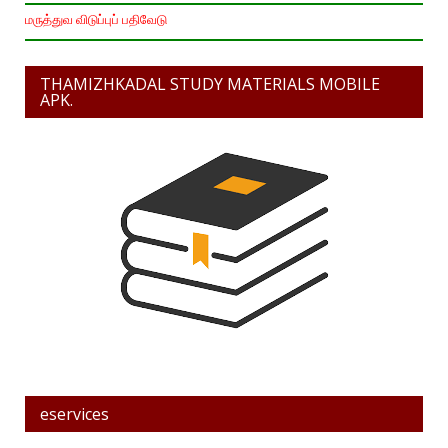
மருத்துவ விடுப்புப் பதிவேடு
THAMIZHKADAL STUDY MATERIALS MOBILE
APK.
eservices