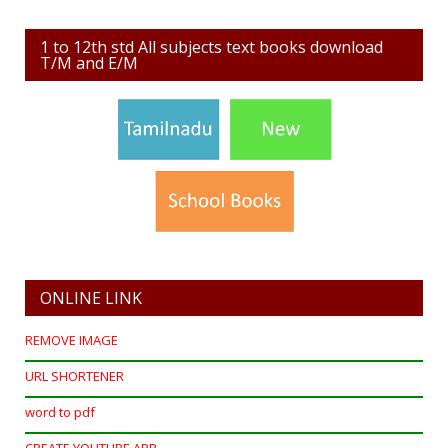
1 to 12th std All subjects text books download
T/M and E/M
ONLINE LINK
REMOVE IMAGE
URL SHORTENER
word to pdf