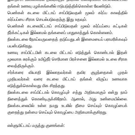
தங்கள் உணவு பழக்கங்களில் ஈடுபடுத்திக்கொள்ள வேண்டும்.
பெண்கள் கடலை மிட்டாய் சாப்பிடுவதன் மூலம் கர்ப்ப காலத்தில்
கர்ப்பப்பை சீராக செயல்படுவதற்கு இது உதவும்.
பெண்கள் கடலைமிட்டாய் சாப்பிடுவதன் மூலம் கர்ப்பப்பை கட்டிகள்
நீர்க்கட்டிகள் இல்லாமல் தங்களைப் பாதுகாத்துக் கொள்ளலாம்.
நிலக்கடலை நோய்வருவதைத் தடுப்பதுடன் இளமையைப் பராமரிக்கவும்
பயன்படுகிறது.
உணவு சாப்பிட்டபின் கடலை மிட்டாய் எடுத்துக் கொண்டால் இதன்
மூலமாக சுரக்கும் உமிழ்நீர் செரிமான பிரச்சனை இல்லாமல் உடலை சீராக
வைத்திருக்கும்.
சர்க்கரை வியாதி இல்லாதவர்கள் தவிர குழந்தைகள் முதல்
முதியவர்கள் வரை கடலை மிட்டாய் தங்கள் விருப்ப உணவாக
எடுத்துக்கொள்வது மிக சிறந்தது.
நிலக்கடலை சாப்பிட்டால் கொழுப்புச் சத்து அதிகமாகும் என்று நாம்
நினைத்துக் கொண்டிருக்கிறோம். ஆனால், அது உண்மையில்லை.
நிலக்கடலையில் உள்ள நமது உடலில் தீமை செய்யும் கொழுப்பைக்
குறைத்து நன்மை செய்யும் கொழுப்பை அதிகமாக்குகிறது.
எள்ளுமிட்டாய் மருத்து குணங்கள்: