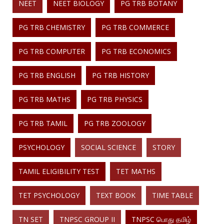
NEET
NEET BIOLOGY
PG TRB BOTANY
PG TRB CHEMISTRY
PG TRB COMMERCE
PG TRB COMPUTER
PG TRB ECONOMICS
PG TRB ENGLISH
PG TRB HISTORY
PG TRB MATHS
PG TRB PHYSICS
PG TRB TAMIL
PG TRB ZOOLOGY
PSYCHOLOGY
SOCIAL SCIENCE
STORY
TAMIL ELIGIBILITY TEST
TET MATHS
TET PSYCHOLOGY
TEXT BOOK
TIME TABLE
TN SET
TNPSC GROUP II
TNPSC பொது தமிழ்