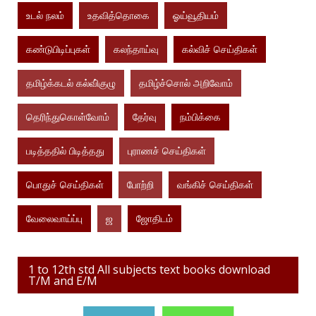
உடல் நலம்
உதவித்தொகை
ஓய்வூதியம்
கண்டுபிடிப்புகள்
கலந்தாய்வு
கல்விச் செய்திகள்
தமிழ்க்கடல் கல்வி்குழு
தமிழ்ச்சொல் அறிவோம்
தெரிந்துகொள்வோம்
தேர்வு
நம்பிக்கை
படித்ததில் பிடித்தது
புராணச் செய்திகள்
பொதுச் செய்திகள்
போற்றி
வங்கிச் செய்திகள்
வேலைவாய்ப்பு
ஜ
ஜோதிடம்
1 to 12th std All subjects text books download
T/M and E/M