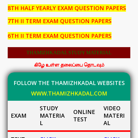
8TH HALF YEARLY EXAM QUESTION PAPERS
7TH II TERM EXAM QUESTION PAPERS
6TH II TERM EXAM QUESTION PAPERS
THAMIZHKADAL STUDY MATERIAL
கிழே உள்ள தலைப்பை தொடவும்
FOLLOW THE THAMIZHKADAL WEBSITES
WWW.THAMIZHKADAL.COM
STUDY
VIDEO
ONLINE
EXAM
MATERIA
MATERI
TEST
L
AL