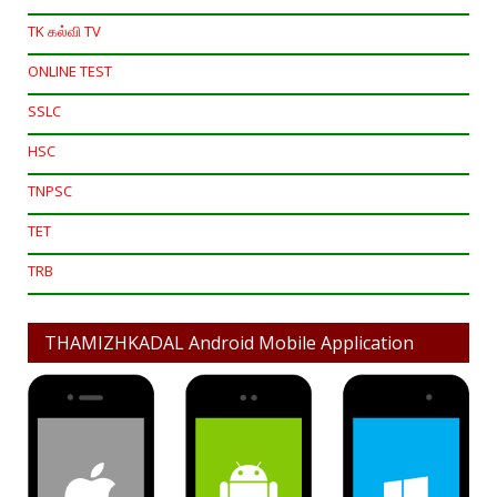
TK கல்வி TV
ONLINE TEST
SSLC
HSC
TNPSC
TET
TRB
THAMIZHKADAL Android Mobile Application