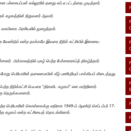
ச்சையப்பன் கல்லூரில் தனது எம்.ஏ பட்டத்தை முடித்தார். 

க் கழகத்தின் நிறுவனர் ஆவார். 

 வாயிலாக அரசியலில் நுழைந்தார்.

 வேண்டும் என்ற தாக்கமே இவரை நீதிக் கட்சியில் இணைய 
ளர். அக்காலத்தில் புகழ் பெற்ற பேச்சாளராய்த் திகழ்ந்தார். 

போது பெரியாரின் தலைமையின் கீழ் பணிபுரியும் பாக்கியம் கிடைத்தது. 

ெற்ற நீதிக்கட்சி பெயரை “திராவிட கழகம்” என மாற்றினார். 

ு நெருக்கமானார். 

ற பெரியாரின் கொள்கைக்கு எதிராக 1949-ம் ஆண்டு செப்டம்பர் 17-
ற்ற கழகம் என்ற கட்சியைத் தொடங்கினார்.
