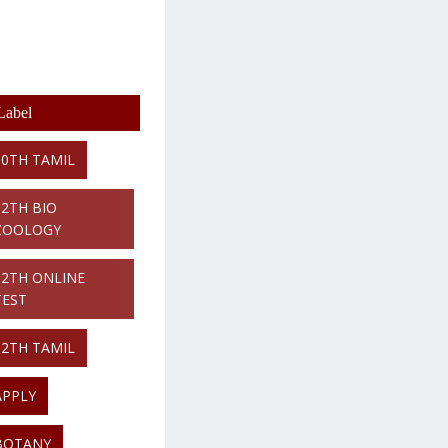
Label
10TH TAMIL
12TH BIO
ZOOLOGY
12TH ONLINE
TEST
12TH TAMIL
APPLY
BOTANY