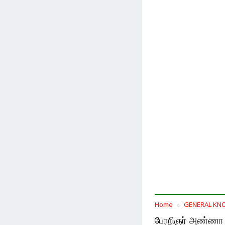
Home
GENERAL KN
பேரறிஞர் அண்ணா