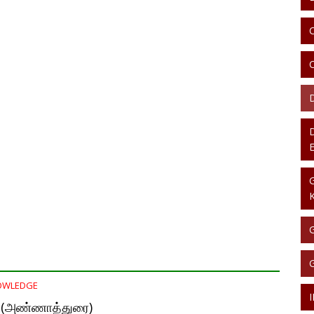
OWLEDGE
 (அண்ணாத்துரை)