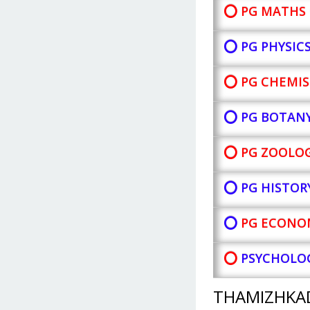
⭕ PG MATHS 
⭕ PG PHYSIC
⭕ PG CHEMIS
⭕ PG BOTAN
⭕ PG ZOOLOG
⭕ PG HISTOR
⭕
PG ECONOM
⭕
PSYCHOLOG
THAMIZHKA