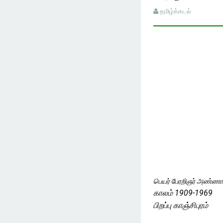
தமிழ்க்கடல்
பெயர் பேரறிஞர் அண்ண
காலம் 1909-1969
பிறப்பு காஞ்சிபுரம்