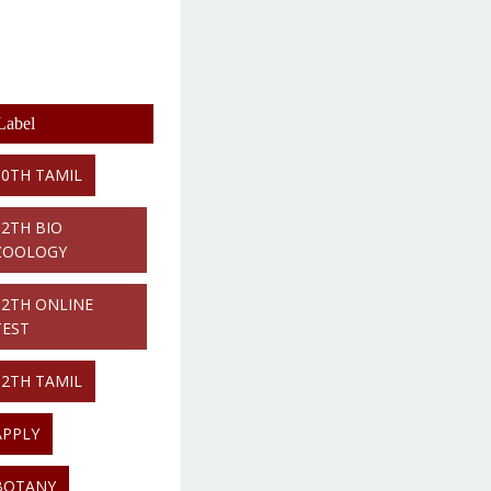
Label
10TH TAMIL
12TH BIO
ZOOLOGY
12TH ONLINE
TEST
12TH TAMIL
APPLY
BOTANY