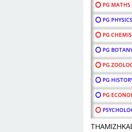
⭕ PG MATHS 
⭕ PG PHYSIC
⭕ PG CHEMIS
⭕ PG BOTAN
⭕ PG ZOOLOG
⭕ PG HISTOR
⭕
PG ECONOM
⭕
PSYCHOLOG
THAMIZHKA