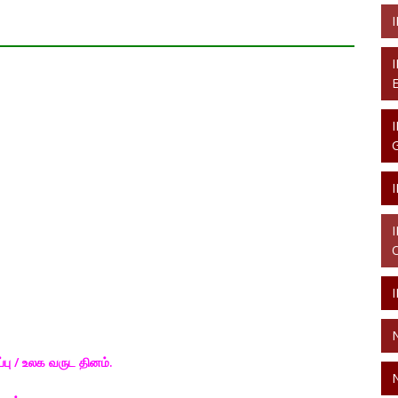
்பு / உலக வருட தினம்.