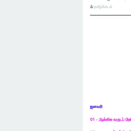
தமிழ்க்கடல்
ஜனவரி
01 - ஆங்கில வருடப் பிறப