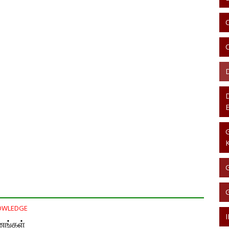
OWLEDGE
னங்கள்