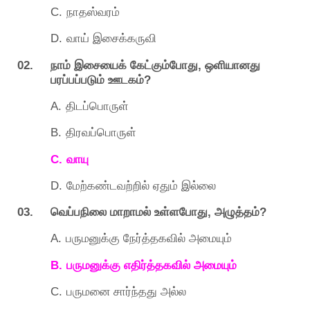
C.
நாதஸ்வரம்
D.
வாய்
இசைக்கருவி
02.
,
நாம்
இசையைக்
கேட்கும்போது
ஒளியானது
?
பரப்பப்படும்
ஊடகம்
A.
திடப்பொருள்
B.
திரவப்பொருள்
C.
வாயு
D.
மேற்கண்டவற்றில்
ஏதும்
இல்லை
03.
,
?
வெப்பநிலை
மாறாமல்
உள்ளபோது
அழுத்தம்
A.
பருமனுக்கு
நேர்த்தகவில்
அமையும்
B.
பருமனுக்கு
எதிர்த்தகவில்
அமையும்
C.
பருமனை
சார்ந்தது
அல்ல