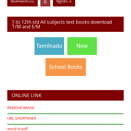
வேலைவாய்ப்பு
ஜ
ஜோதிடம்
1 to 12th std All subjects text books download
T/M and E/M
ONLINE LINK
REMOVE IMAGE
URL SHORTENER
word to pdf