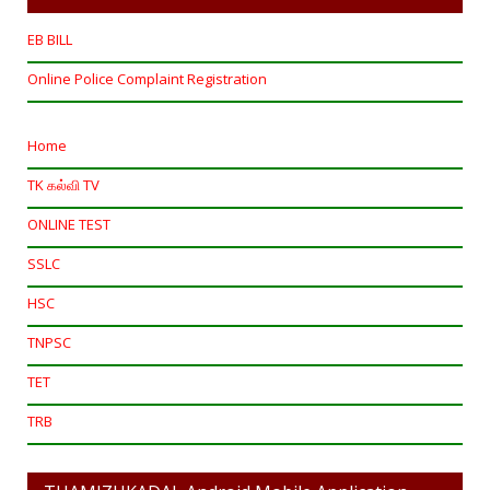
EB BILL
Online Police Complaint Registration
Home
TK கல்வி TV
ONLINE TEST
SSLC
HSC
TNPSC
TET
TRB