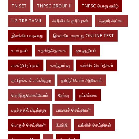
TN SET
TNPSC GROUP II
TNPSC பொது தமிழ்
UG TRB TAMIL
அறிவியல் குறிப்புகள்
ஆதார் அட்டை
இலக்கிய வரலாறு
இலக்கிய வரலாறு ONLINE TEST
உடல் நலம்
உதவித்தொகை
ஓய்வூதியம்
கண்டுபிடிப்புகள்
கலந்தாய்வு
கல்விச் செய்திகள்
தமிழ்க்கடல் கல்வி்குழு
தமிழ்ச்சொல் அறிவோம்
தெரிந்துகொள்வோம்
தேர்வு
நம்பிக்கை
படித்ததில் பிடித்தது
புராணச் செய்திகள்
பொதுச் செய்திகள்
போற்றி
வங்கிச் செய்திகள்