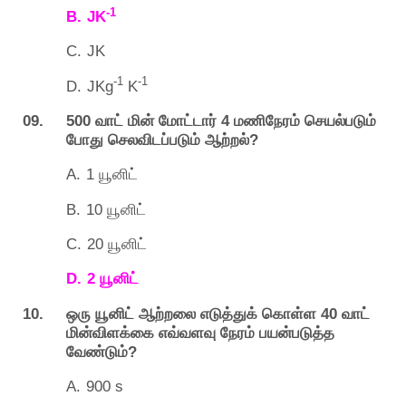
-1
B.
JK
C.
JK
-1
-1
D.
JKg
K
09. 500
4
வாட்
மின்
மோட்டார்
மணிநேரம்
செயல்படும்
?
போது
செலவிடப்படும்
ஆற்றல்
A.
1
யூனிட்
B.
10
யூனிட்
C.
20
யூனிட்
D.
2
யூனிட்
10.
40
ஒரு
யூனிட்
ஆற்றலை
எடுத்துக்
கொள்ள
வாட்
மின்விளக்கை
எவ்வளவு
நேரம்
பயன்படுத்த
?
வேண்டும்
A.
900 s