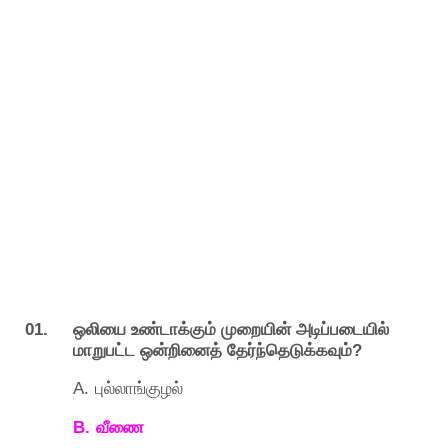
01.
ஒலியை
உண்டாக்கும்
முறையின்
அடிப்படையில்
?
மாறுபட்ட
ஒன்றினைத்
தேர்ந்தெடுக்கவும்
A.
புல்லாங்குழல்
B.
வீணை