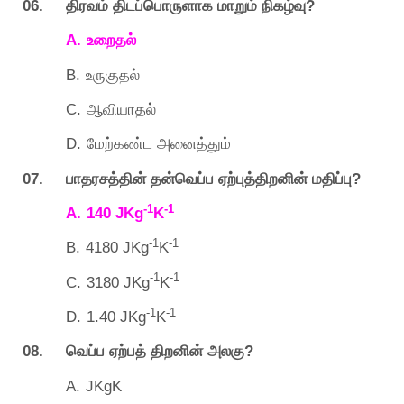
06.
?
திரவம்
திடப்பொருளாக
மாறும்
நிகழ்வு
A.
உறைதல்
B.
உருகுதல்
C.
ஆவியாதல்
D.
மேற்கண்ட
அனைத்தும்
07.
?
பாதரசத்தின்
தன்வெப்ப
ஏற்புத்திறனின்
மதிப்பு
-1
-1
A.
140 JKg
K
-1
-1
B.
4180 JKg
K
-1
-1
C.
3180 JKg
K
-1
-1
D.
1.40 JKg
K
08.
?
வெப்ப
ஏற்பத்
திறனின்
அலகு
A.
JKgK