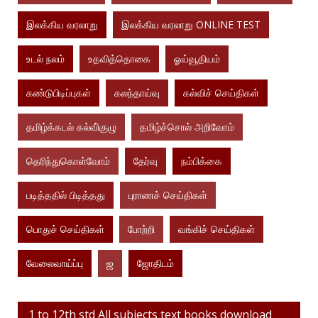
இலக்கிய வரலாறு
இலக்கிய வரலாறு ONLINE TEST
உடல் நலம்
உதவித்தொகை
ஓய்வூதியம்
கண்டுபிடிப்புகள்
கலந்தாய்வு
கல்விச் செய்திகள்
தமிழ்க்கடல் கல்வி்குழு
தமிழ்ச்சொல் அறிவோம்
தெரிந்துகொள்வோம்
தேர்வு
நம்பிக்கை
படித்ததில் பிடித்தது
புராணச் செய்திகள்
பொதுச் செய்திகள்
போற்றி
வங்கிச் செய்திகள்
வேலைவாய்ப்பு
ஜ
ஜோதிடம்
1 to 12th std All subjects text books download