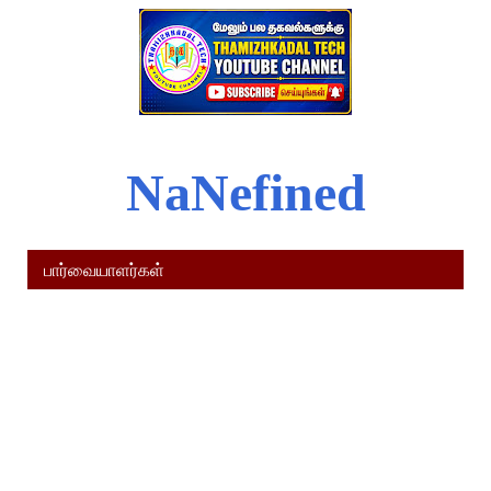
N
a
N
e
f
i
n
e
d
பார்வையாளர்கள்