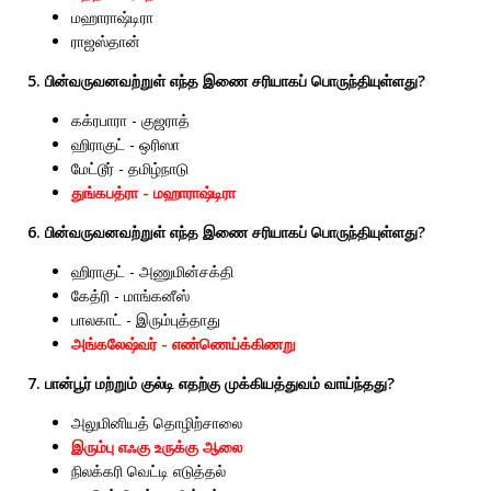
மஹாராஷ்டிரா
ராஜஸ்தான்
5. பின்வருவனவற்றுள் எந்த இணை சரியாகப் பொருந்தியுள்ளது?
கக்ரபாரா - குஜராத்
ஹிராகுட் - ஒரிஸா
மேட்டூர் - தமிழ்நாடு
துங்கபத்ரா - மஹாராஷ்டிரா
6. பின்வருவனவற்றுள் எந்த இணை சரியாகப் பொருந்தியுள்ளது?
ஹிராகுட் - அணுமின்சக்தி
கேத்ரி - மாங்கனீஸ்
பாலகாட் - இரும்புத்தாது
அங்கலேஷ்வர் - எண்ணெய்க்கிணறு
7. பான்பூர் மற்றும் குல்டி எதற்கு முக்கியத்துவம் வாய்ந்தது?
அலுமினியத் தொழிற்சாலை
இரும்பு எஃகு உருக்கு ஆலை
நிலக்கரி வெட்டி எடுத்தல்