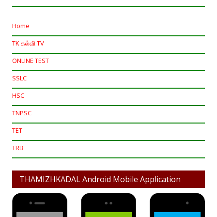
Home
TK கல்வி TV
ONLINE TEST
SSLC
HSC
TNPSC
TET
TRB
THAMIZHKADAL Android Mobile Application