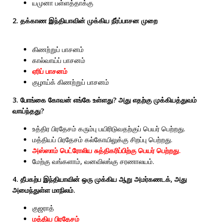
யமுனா பள்ளத்தாக்கு
2. தக்காண இந்தியாவின் முக்கிய நீர்ப்பாசன முறை
கிணற்றுப் பாசனம்
கால்வாய்ப் பாசனம்
ஏரிப் பாசனம்
குழாய்க் கிணற்றுப் பாசனம்
3. போங்கை கோவன் எங்கே உள்ளது? அது எதற்கு முக்கியத்துவம்
வாய்ந்தது?
உத்திர பிரதேசம் கரும்பு பயிரிடுவதற்குப் பெயர் பெற்றது.
மத்தியப் பிரதேசம் கல்கோயிலுக்கு சிறப்பு பெற்றது.
அஸ்ஸாம் பெட்ரோலிய சுத்திகரிப்பிற்கு பெயர் பெற்றது.
மேற்கு வங்களாம், வனவிலங்கு சரணாலயம்.
4. தீபகற்ப இந்தியாவின் ஒரு முக்கிய ஆறு அமர்கணடக், அது
அமைந்துள்ள மாநிலம்.
குஜராத்
மத்திய பிரதேசம்