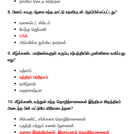
தாமிரம் வெட்டி எடுத்தல்
8. பிலாய் எஃகு ஆலை எந்த நாட்டு உதவியுடன் ஆரம்பிக்கப்பட்டது?
யுனைடெட் கிங்டம்
மேற்கு ஜெர்மனி
USA
அமெரிக்க ஐக்கிய நாடுகள்
9. கீழ்க்கண்ட மாநிலங்களுள் கரும்பு உற்பத்தியில் முன்னிலை வகிப்பது
எது?
பஞ்சாப்
உத்திரப் பிரதேசம்
தமிழ்நாடு
மஹாராஷ்டிரா
சு
10. கீழ்க்கண்டவற்றுள் எந்த தொழிற்சாலைகள் இந்தியா
தந்திரம்
அடைந்த பின் மட்டுமே விரிவடைந்தன?
சிமெண்ட், சர்க்கரை தொழிற்சாலைகள்
பருத்தி மற்றும் சணல் ஆலைகள்
கனரக இறந்திரங்கள், இரசாயனத் தொழிற்சாலைகள்