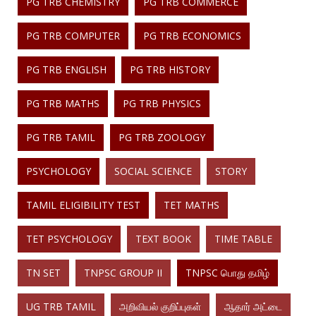
PG TRB CHEMISTRY
PG TRB COMMERCE
PG TRB COMPUTER
PG TRB ECONOMICS
PG TRB ENGLISH
PG TRB HISTORY
PG TRB MATHS
PG TRB PHYSICS
PG TRB TAMIL
PG TRB ZOOLOGY
PSYCHOLOGY
SOCIAL SCIENCE
STORY
TAMIL ELIGIBILITY TEST
TET MATHS
TET PSYCHOLOGY
TEXT BOOK
TIME TABLE
TN SET
TNPSC GROUP II
TNPSC பொது தமிழ்
UG TRB TAMIL
அறிவியல் குறிப்புகள்
ஆதார் அட்டை