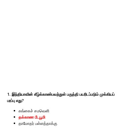
1. இந்தியாவின் கீழ்க்காண்பவற்றுள் பருத்தி பயரிடப்படும் முக்கியப்
பரப்பு எது?
கங்கைச் சமவெளி
தக்காண பீடபூமி
தாமோதர் பள்ளத்தாக்கு