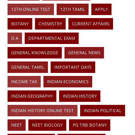
12TH ONLINE TEST
12TH TAMIL
APPLY
BOTANY
CHEMISTRY
CURRENT AFFAIRS
D A
DEPARTMENTAL EXAM
GENERAL KNOWLEDGE
GENERAL NEWS
GENERAL TAMIL
IMPORTANT DAYS
INCOME TAX
INDIAN ECONOMICS
INDIAN GEOGRAPHY
INDIAN HISTORY
INDIAN HISTORY ONLINE TEST
INDIAN POLITICAL
NEET
NEET BIOLOGY
PG TRB BOTANY