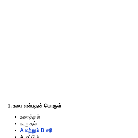
1. உரை
என்பதன்
பொருள்
உரைத்தல்
கூறுதல்
A
B
மற்றும்
சரி
A
மட்டும்