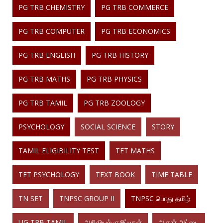
PG TRB CHEMISTRY
PG TRB COMMERCE
PG TRB COMPUTER
PG TRB ECONOMICS
PG TRB ENGLISH
PG TRB HISTORY
PG TRB MATHS
PG TRB PHYSICS
PG TRB TAMIL
PG TRB ZOOLOGY
PSYCHOLOGY
SOCIAL SCIENCE
STORY
TAMIL ELIGIBILITY TEST
TET MATHS
TET PSYCHOLOGY
TEXT BOOK
TIME TABLE
TN SET
TNPSC GROUP II
TNPSC பொது தமிழ்
UG TRB TAMIL
அறிவியல் குறிப்புகள்
ஆதார் அட்டை