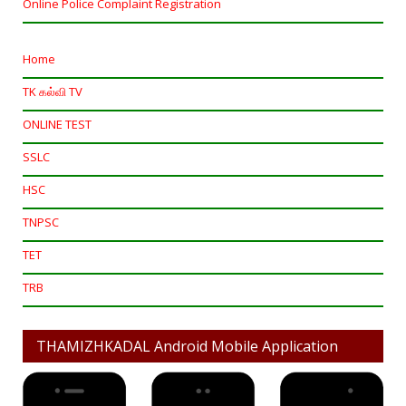
Online Police Complaint Registration
Home
TK கல்வி TV
ONLINE TEST
SSLC
HSC
TNPSC
TET
TRB
THAMIZHKADAL Android Mobile Application