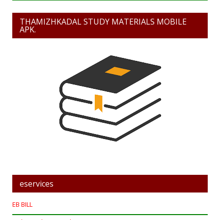
THAMIZHKADAL STUDY MATERIALS MOBILE
APK.
eservices
EB BILL