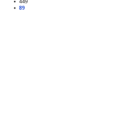
449
89