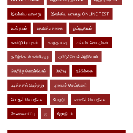
இலக்கிய வரலாறு
இலக்கிய வரலாறு ONLINE TEST
உடல் நலம்
உதவித்தொகை
ஓய்வூதியம்
கண்டுபிடிப்புகள்
கலந்தாய்வு
கல்விச் செய்திகள்
தமிழ்க்கடல் கல்வி்குழு
தமிழ்ச்சொல் அறிவோம்
தெரிந்துகொள்வோம்
தேர்வு
நம்பிக்கை
படித்ததில் பிடித்தது
புராணச் செய்திகள்
பொதுச் செய்திகள்
போற்றி
வங்கிச் செய்திகள்
வேலைவாய்ப்பு
ஜ
ஜோதிடம்