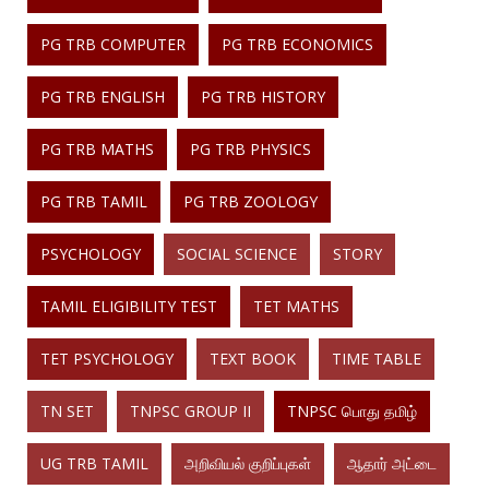
PG TRB COMPUTER
PG TRB ECONOMICS
PG TRB ENGLISH
PG TRB HISTORY
PG TRB MATHS
PG TRB PHYSICS
PG TRB TAMIL
PG TRB ZOOLOGY
PSYCHOLOGY
SOCIAL SCIENCE
STORY
TAMIL ELIGIBILITY TEST
TET MATHS
TET PSYCHOLOGY
TEXT BOOK
TIME TABLE
TN SET
TNPSC GROUP II
TNPSC பொது தமிழ்
UG TRB TAMIL
அறிவியல் குறிப்புகள்
ஆதார் அட்டை