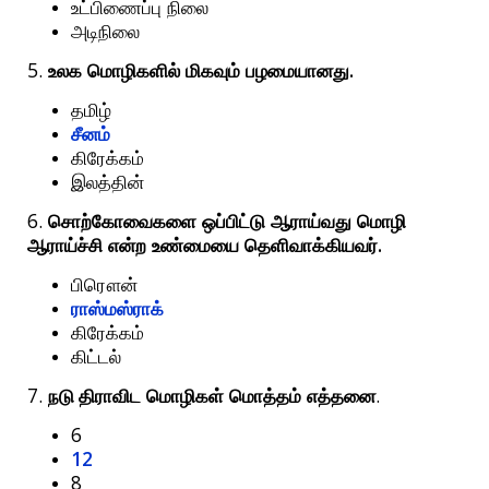
உட்பிணைப்பு
நிலை
அடிநிலை
5.
.
உலக
மொழிகளில்
மிகவும்
பழமையானது
தமிழ்
சீனம்
கிரேக்கம்
இலத்தின்
6.
சொற்கோவைகளை
ஒப்பிட்டு
ஆராய்வது
மொழி
.
ஆராய்ச்சி
என்ற
உண்மையை
தெளிவாக்கியவர்
பிரௌன்
ராஸ்மஸ்ராக்
கிரேக்கம்
கிட்டல்
7.
.
நடு திராவிட
மொழிகள்
மொத்தம்
எத்தனை
6
12
8