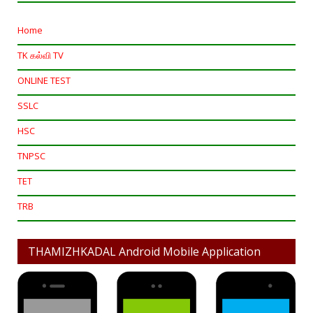
Home
TK கல்வி TV
ONLINE TEST
SSLC
HSC
TNPSC
TET
TRB
THAMIZHKADAL Android Mobile Application