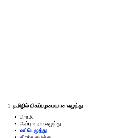
1.
தமிழில்
மிகப்பழமையான
எழுத்து
பிராமி
ஆப்பு
வடிவ
எழுத்து
வட்டெழுத்து
கிரந்த
எழுத்து