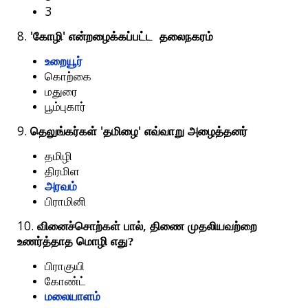
3
8.
'
'
கோழி
என்றழைக்கப்பட்ட
தலைநகரம்
உறையூர்
கொற்கை
மதுரை
பூம்புகார்
9.
'
'
தெலுங்கர்கள்
தமிழை
எவ்வாறு
அழைத்தனர்
தமிழி
திரமிள
அரவம்
பிராமினி
10.
,
வினைச்சொற்கள்
பால்
திணை
முதலியவற்றை
உணர்த்தாத
மொழி
எது?
பிராகுயி
கோண்ட்
மலையாளம்