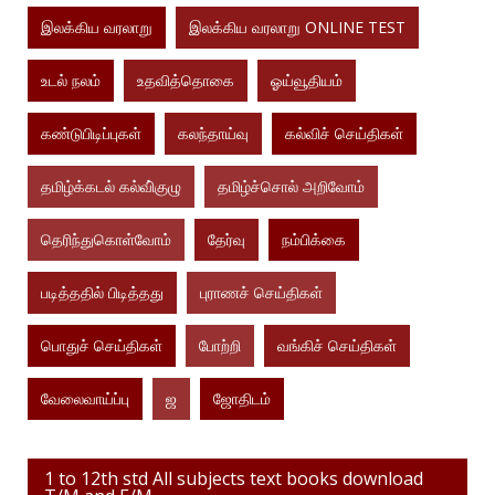
இலக்கிய வரலாறு
இலக்கிய வரலாறு ONLINE TEST
உடல் நலம்
உதவித்தொகை
ஓய்வூதியம்
கண்டுபிடிப்புகள்
கலந்தாய்வு
கல்விச் செய்திகள்
தமிழ்க்கடல் கல்வி்குழு
தமிழ்ச்சொல் அறிவோம்
தெரிந்துகொள்வோம்
தேர்வு
நம்பிக்கை
படித்ததில் பிடித்தது
புராணச் செய்திகள்
பொதுச் செய்திகள்
போற்றி
வங்கிச் செய்திகள்
வேலைவாய்ப்பு
ஜ
ஜோதிடம்
1 to 12th std All subjects text books download