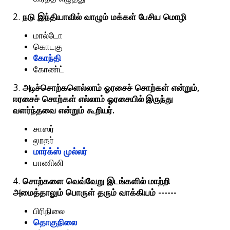
2.
நடு
இந்தியாவில்
வாழும்
மக்கள்
பேசிய
மொழி
மால்டோ
கொடகு
கோந்தி
கோண்ட்
3.
,
அடிச்சொற்களெல்லாம்
ஓரசைச்
சொற்கள்
என்றும்
ஈரசைச்
சொற்கள்
எல்லாம்
ஓரசையில் இருந்து
.
வளர்ந்தவை
என்றும்
கூறியர்
சாஸர்
லூதர்
மார்க்ஸ்
முல்லர்
பாணினி
4.
சொற்களை
வெவ்வேறு
இடங்களில்
மாற்றி
------
அமைத்தாலும்
பொருள்
தரும்
வாக்கியம்
பிரிநிலை
தொகுநிலை