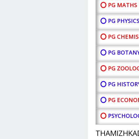
⭕ PG MATHS 
⭕ PG PHYSIC
⭕ PG CHEMIS
⭕ PG BOTAN
⭕ PG ZOOLOG
⭕ PG HISTOR
⭕
PG ECONOM
⭕
PSYCHOLOG
THAMIZHKA