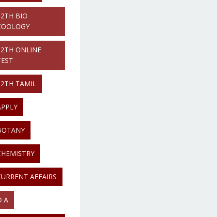
12TH BIO
ZOOLOGY
12TH ONLINE
TEST
12TH TAMIL
APPLY
BOTANY
CHEMISTRY
CURRENT AFFAIRS
D A