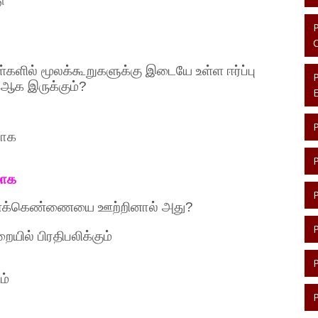
ு
்களில்
மூலக்கூறுகளுக்கு
இடையே
உள்ள
ஈர்ப்பு
.
ஆக
இருக்கும்
?
வாக
மாக
ளக்கெண்ணையை
ஊற்றினால்
அது
?
றையில்
பிரதிபலிக்கும்
ம்