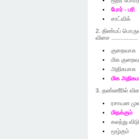
ரூதர்
போர்ட
போர்
-
பரி
சாட்விக்
2.
திண்மப்
பொருள
விசை
................
குறைவாக
மிக
குறை
அதிகமாக
மிக
அதிக
3.
தண்ணீரில்
வி
ரசாயன
மு
மிதக்கும்
கலந்து
விடு
மூழ்கும்