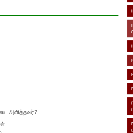
்டை
அளித்தவர்
?
ன்