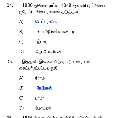
04. 1830
, 1848
ஜூலை
புரட்சி
ஜனவரி
புரட்சியை
ஐரோப்பாவில்
பரவாமல்
தடுத்தவர்
A)
மெட்டர்னிக்
B) 3-
ம்
அலெக்ஸாண்டர்
C)
இட்லர்
D)
நெப்போலியன்
05.
இத்தாலி
இணைப்பிற்கு
கரிபாஸ்டிபால்
கைப்பற்றப்பட்ட
பகுதி
A)
ரோம்
B)
நேபிளஸ்
C)
பர்மா
D)
மோடனா
06. 1866