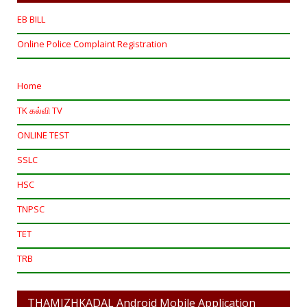
EB BILL
Online Police Complaint Registration
Home
TK கல்வி TV
ONLINE TEST
SSLC
HSC
TNPSC
TET
TRB
THAMIZHKADAL Android Mobile Application