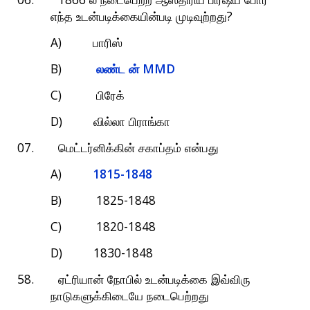
ல்
நடைபெற்ற
ஆஸ்திரிய
பிரஷ்ய
போர்
?
எந்த
உடன்படிக்கையின்படி
முடிவுற்றது
A)
பாரிஸ்
B)
MMD
லண்ட
ன்
C)
பிரேக்
D)
வில்லா
பிராங்கா
07.
மெட்டர்னிக்கின்
சகாப்தம்
என்பது
A)
1815-1848
B) 1825-1848
C) 1820-1848
D) 1830-1848
58.
ஏட்ரியான்
நோபில்
உடன்படிக்கை
இவ்விரு
நாடுகளுக்கிடையே
நடைபெற்றது