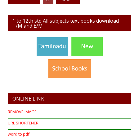
1 to 12th std All subjects text books download
T/M and E/M
ONLINE LINK
REMOVE IMAGE
URL SHORTENER
word to pdf