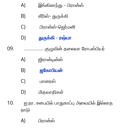
A)
-
இங்கிலாந்து
பிரான்ஸ்
B)
-
கீரிஸ்
துருக்கி
C)
-
பிரான்ஸ்
ஜெர்மனி
D)
-
துருக்கி
ரஷ்யா
09. .................
குழுவின்
தலைவா
ரோபஸ்பியர்
A)
ஜிரான்டின்ஸ்
B)
ஜகோபியன்
C)
மாரைஸ்
D)
மிதவாதிகள்
10.
.
.
ஐ
நா
சபையில்
பாதுகாப்பு
அவையில்
இல்லாத
நாடு
A)
பிரான்ஸ்