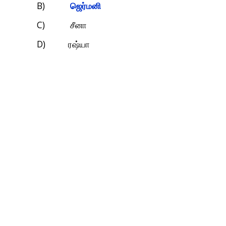
B)
ஜெர்மனி
C)
சீனா
D)
ரஷ்யா