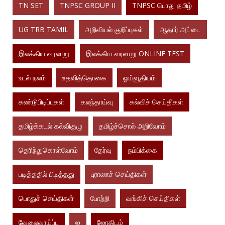
TN SET
TNPSC GROUP II
TNPSC பொது தமிழ்
UG TRB TAMIL
அறிவியல் குறிப்புகள்
ஆதார் அட்டை
இலக்கிய வரலாறு
இலக்கிய வரலாறு ONLINE TEST
உடல் நலம்
உதவித்தொகை
ஓய்வூதியம்
கண்டுபிடிப்புகள்
கலந்தாய்வு
கல்விச் செய்திகள்
தமிழ்க்கடல் கல்வி்குழு
தமிழ்ச்சொல் அறிவோம்
தெரிந்துகொள்வோம்
தேர்வு
நம்பிக்கை
படித்ததில் பிடித்தது
புராணச் செய்திகள்
பொதுச் செய்திகள்
போற்றி
வங்கிச் செய்திகள்
வேலைவாய்ப்பு
ஜ
ஜோதிடம்