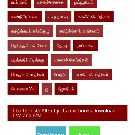
உடல் நலம்
உதவித்தொகை
ஓய்வூதியம்
கண்டுபிடிப்புகள்
கலந்தாய்வு
கல்விச் செய்திகள்
தமிழ்க்கடல் கல்வி்குழு
தமிழ்ச்சொல் அறிவோம்
தெரிந்துகொள்வோம்
தேர்வு
நம்பிக்கை
படித்ததில் பிடித்தது
புராணச் செய்திகள்
பொதுச் செய்திகள்
போற்றி
வங்கிச் செய்திகள்
வேலைவாய்ப்பு
ஜ
ஜோதிடம்
1 to 12th std All subjects text books download
T/M and E/M