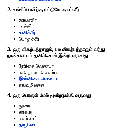
2.
வங்சிப்பாவிற்கு
மட்டுமே
வரும்
சீர்
காய்ச்சிர்
மாச்சீர்
கனிச்சீர்
பொதுச்சீர்
3.
,
ஒரு
விகற்பத்தாலும்
பல
விகற்பத்தாலும்
வந்து
நான்கடியாய்
தனிச்சொல்
இன்றி
வருவது
நேரிசை
வெண்பா
பஃறொடை
வெண்பா
இன்னிசை
வெண்பா
எதுவுமில்லை
4.
ஒரு
பொருள்
மேல்
மூன்றடுக்கி
வருவது
துறை
தூக்கு
வண்ணம்
தாழிசை