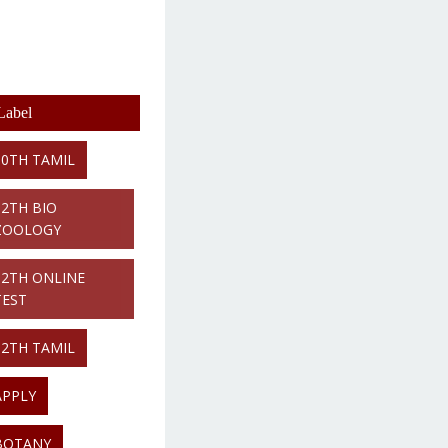
Label
10TH TAMIL
12TH BIO
ZOOLOGY
12TH ONLINE
TEST
12TH TAMIL
APPLY
BOTANY