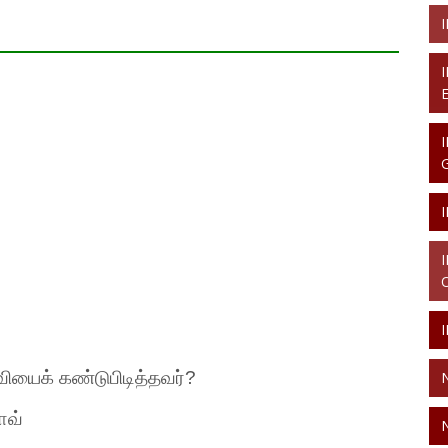
வியைக்
கண்டுபிடித்தவர்
?
ோவ்