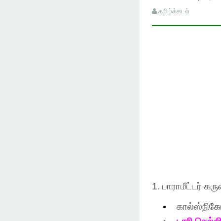
தமிழ்க்கடல்
1.
பாராமீட்டர்
கரு
கால்ஸ்நிக