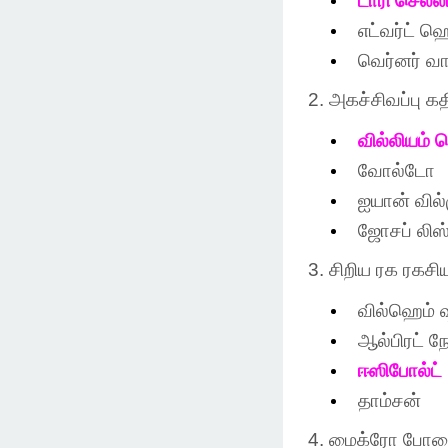
டாரி
செல்ல
எட்வர்ட்
ஹெ
வெர்னர்
வா
2.
அகச்சிவப்பு
கத
வில்லியம்
ஹ
வோல்டோ
ஐயான்
வில்
ஜோசப்
லிஸ்
3.
சிறிய
ரக
ரகசி
வில்ஹெம்
ஷ
ஆல்பிரட்
ந
ஈஸிபோல்ட்
தாம்சன்
4.
மைக்ரோ
போ