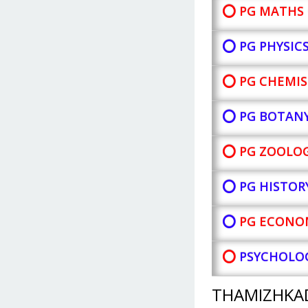
⭕ PG MATHS 
⭕ PG PHYSIC
⭕ PG CHEMIS
⭕ PG BOTAN
⭕ PG ZOOLOG
⭕ PG HISTOR
⭕
PG ECONOM
⭕
PSYCHOLOG
THAMIZHKA