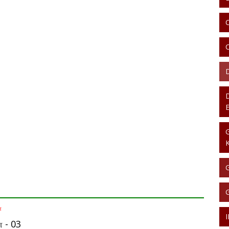
்
் - 03