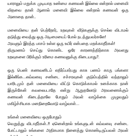
யாராலும் மறுக்க முடியாத உண்மை கணவன் இல்லை என்றால் மனைவி
விதவை தான் ஆனால் மனைவி இல்லை என்றால் கணவன் ஒரு
அனாதை தான்..
மனைவியை தன் பெற்றோர், உறவுகள் வீடுகளுக்கு செல்ல விடாமல்
தடுத்து வைத்து ஒரு அடிமையைப் போல் நடத்துபவர்களே!
அவளும் இரத்த பாசம் உள்ள ஒரு உயிர் என்பதை மறக்காதீர்கள்!
திருமணம் செய்து கொண்ட ஒரே காரணத்திற்காக அவளது
உறவுகளை பிரிக்கும் உரிமை கணவனுக்கு கிடையாது?.
ஒரு பெண் கணவனிடம் எதிர்ப்பார்பது காசு பணம் காரு பங்களா
இல்லீங்க…எவ்வளவு சண்டை சச்சரவுகள் குடும்பத்தில் வந்தாலும்
யாரிடமும் தன் மனைவியை விட்டு கொடுக்காமல் உனக்காக நான்
இருக்கேன் கவலைபடாதே என்று ஆறுதலோடு அரவணைக்கும்
கணவன் கிடைத்தாலே போதும் அவள் வாழ்க்கை முழுவதும்
மகிழ்ச்சியாக மனநிறைவோடு வாழ்வாள்…
உங்கள் மனைவியை ஒருபோதும்
வெறுத்து விடாதீர்கள்..!! ஏனென்றால் உங்களுடன் எவ்வளவு சண்டை
போட்டாலும் உங்களை அதிகமாக நினைத்து கொண்டிருப்பவள் அவள்