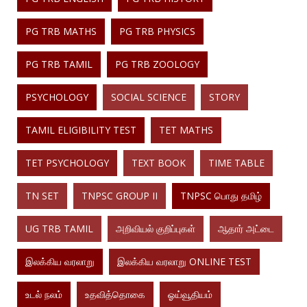
PG TRB MATHS
PG TRB PHYSICS
PG TRB TAMIL
PG TRB ZOOLOGY
PSYCHOLOGY
SOCIAL SCIENCE
STORY
TAMIL ELIGIBILITY TEST
TET MATHS
TET PSYCHOLOGY
TEXT BOOK
TIME TABLE
TN SET
TNPSC GROUP II
TNPSC பொது தமிழ்
UG TRB TAMIL
அறிவியல் குறிப்புகள்
ஆதார் அட்டை
இலக்கிய வரலாறு
இலக்கிய வரலாறு ONLINE TEST
உடல் நலம்
உதவித்தொகை
ஓய்வூதியம்