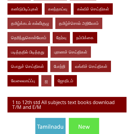
கண்டுபிடிப்புகள்
கலந்தாய்வு
கல்விச் செய்திகள்
தமிழ்க்கடல் கல்வி்குழு
தமிழ்ச்சொல் அறிவோம்
தெரிந்துகொள்வோம்
தேர்வு
நம்பிக்கை
படித்ததில் பிடித்தது
புராணச் செய்திகள்
பொதுச் செய்திகள்
போற்றி
வங்கிச் செய்திகள்
வேலைவாய்ப்பு
ஜ
ஜோதிடம்
1 to 12th std All subjects text books download
T/M and E/M