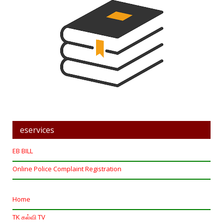
eservices
EB BILL
Online Police Complaint Registration
Home
TK கல்வி TV