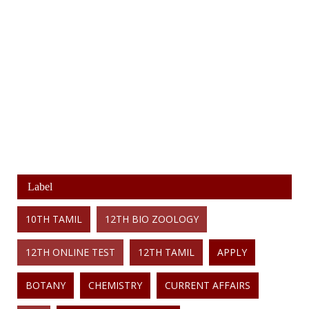
Label
10TH TAMIL
12TH BIO ZOOLOGY
12TH ONLINE TEST
12TH TAMIL
APPLY
BOTANY
CHEMISTRY
CURRENT AFFAIRS