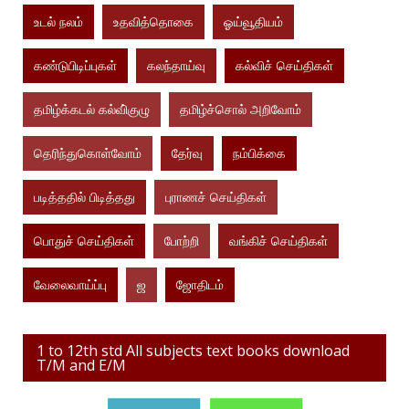
உடல் நலம்
உதவித்தொகை
ஓய்வூதியம்
கண்டுபிடிப்புகள்
கலந்தாய்வு
கல்விச் செய்திகள்
தமிழ்க்கடல் கல்வி்குழு
தமிழ்ச்சொல் அறிவோம்
தெரிந்துகொள்வோம்
தேர்வு
நம்பிக்கை
படித்ததில் பிடித்தது
புராணச் செய்திகள்
பொதுச் செய்திகள்
போற்றி
வங்கிச் செய்திகள்
வேலைவாய்ப்பு
ஜ
ஜோதிடம்
1 to 12th std All subjects text books download
T/M and E/M