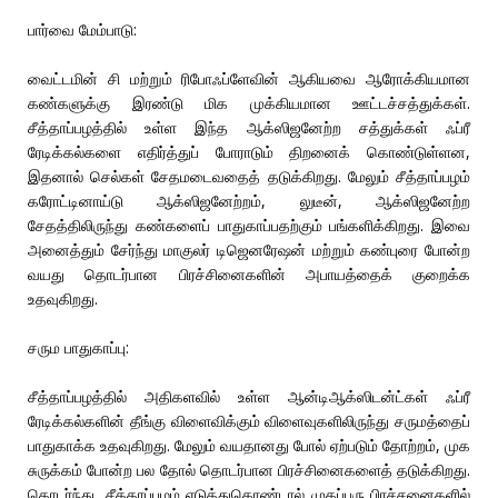
பார்வை மேம்பாடு:
வைட்டமின் சி மற்றும் ரிபோஃப்ளேவின் ஆகியவை ஆரோக்கியமான
கண்களுக்கு இரண்டு மிக முக்கியமான ஊட்டச்சத்துக்கள்.
சீத்தாப்பழத்தில் உள்ள இந்த ஆக்ஸிஜனேற்ற சத்துக்கள் ஃப்ரீ
ரேடிக்கல்களை எதிர்த்துப் போராடும் திறனைக் கொண்டுள்ளன,
இதனால் செல்கள் சேதமடைவதைத் தடுக்கிறது. மேலும் சீத்தாப்பழம்
கரோட்டினாய்டு ஆக்ஸிஜனேற்றம், லுடீன், ஆக்ஸிஜனேற்ற
சேதத்திலிருந்து கண்களைப் பாதுகாப்பதற்கும் பங்களிக்கிறது. இவை
அனைத்தும் சேர்ந்து மாகுலர் டிஜெனரேஷன் மற்றும் கண்புரை போன்ற
வயது தொடர்பான பிரச்சினைகளின் அபாயத்தைக் குறைக்க
உதவுகிறது.
சரும பாதுகாப்பு:
சீத்தாப்பழத்தில் அதிகளவில் உள்ள ஆன்டிஆக்ஸிடன்ட்கள் ஃப்ரீ
ரேடிக்கல்களின் தீங்கு விளைவிக்கும் விளைவுகளிலிருந்து சருமத்தைப்
பாதுகாக்க உதவுகிறது. மேலும் வயதானது போல் ஏற்படும் தோற்றம், முக
சுருக்கம் போன்ற பல தோல் தொடர்பான பிரச்சினைகளைத் தடுக்கிறது.
தொடர்ந்து, சீத்தாப்பழம் எடுத்துகொண்டால் முகப்பரு பிரச்சனைகளில்