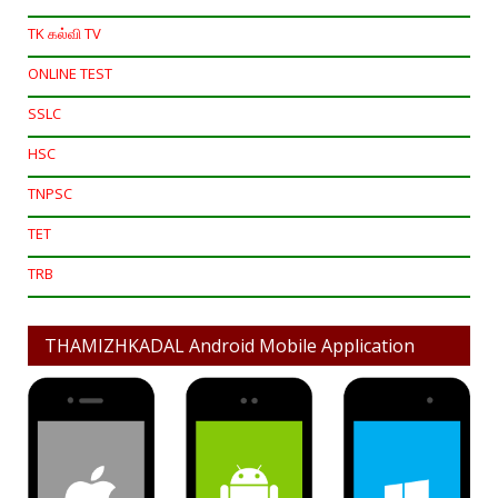
TK கல்வி TV
ONLINE TEST
SSLC
HSC
TNPSC
TET
TRB
THAMIZHKADAL Android Mobile Application