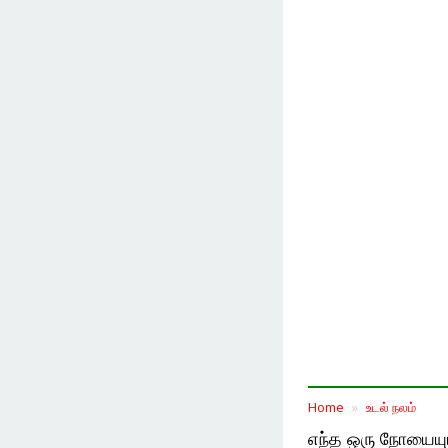
Home
உடல் நலம்
எந்த ஒரு நோயையும் 