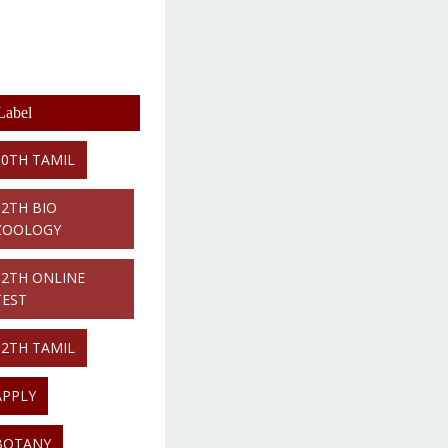
Label
10TH TAMIL
12TH BIO
ZOOLOGY
12TH ONLINE
TEST
12TH TAMIL
APPLY
BOTANY