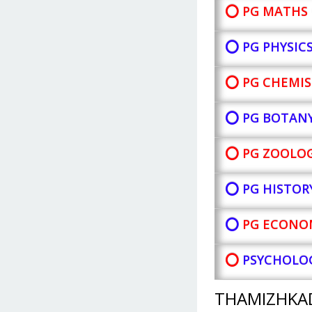
⭕ PG MATHS 
⭕ PG PHYSIC
⭕ PG CHEMIS
⭕ PG BOTAN
⭕ PG ZOOLOG
⭕ PG HISTOR
⭕
PG ECONOM
⭕
PSYCHOLOG
THAMIZHKA