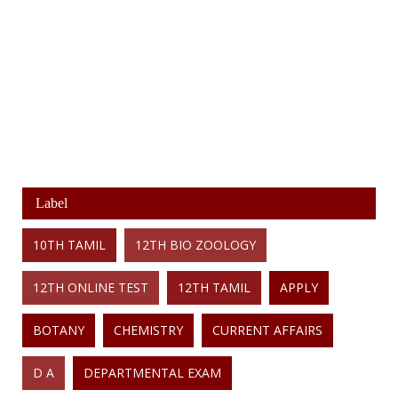
Label
10TH TAMIL
12TH BIO ZOOLOGY
12TH ONLINE TEST
12TH TAMIL
APPLY
BOTANY
CHEMISTRY
CURRENT AFFAIRS
D A
DEPARTMENTAL EXAM