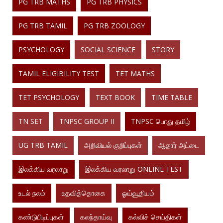
PG TRB MATHS
PG TRB PHYSICS
PG TRB TAMIL
PG TRB ZOOLOGY
PSYCHOLOGY
SOCIAL SCIENCE
STORY
TAMIL ELIGIBILITY TEST
TET MATHS
TET PSYCHOLOGY
TEXT BOOK
TIME TABLE
TN SET
TNPSC GROUP II
TNPSC பொது தமிழ்
UG TRB TAMIL
அறிவியல் குறிப்புகள்
ஆதார் அட்டை
இலக்கிய வரலாறு
இலக்கிய வரலாறு ONLINE TEST
உடல் நலம்
உதவித்தொகை
ஓய்வூதியம்
கண்டுபிடிப்புகள்
கலந்தாய்வு
கல்விச் செய்திகள்