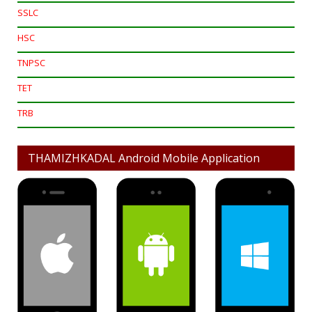
SSLC
HSC
TNPSC
TET
TRB
THAMIZHKADAL Android Mobile Application