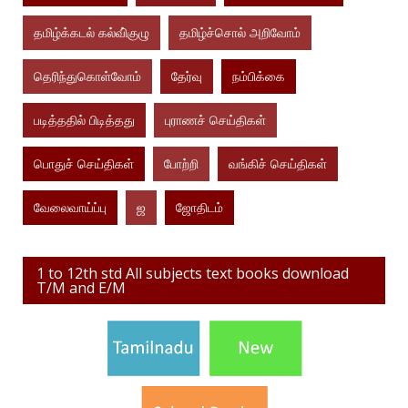
தமிழ்க்கடல் கல்வி்குழு
தமிழ்ச்சொல் அறிவோம்
தெரிந்துகொள்வோம்
தேர்வு
நம்பிக்கை
படித்ததில் பிடித்தது
புராணச் செய்திகள்
பொதுச் செய்திகள்
போற்றி
வங்கிச் செய்திகள்
வேலைவாய்ப்பு
ஜ
ஜோதிடம்
1 to 12th std All subjects text books download
T/M and E/M