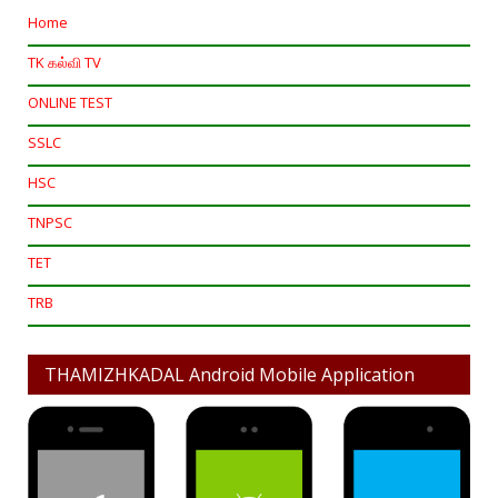
Home
TK கல்வி TV
ONLINE TEST
SSLC
HSC
TNPSC
TET
TRB
THAMIZHKADAL Android Mobile Application