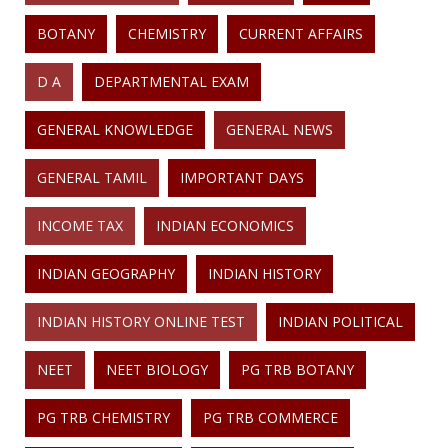
BOTANY
CHEMISTRY
CURRENT AFFAIRS
D A
DEPARTMENTAL EXAM
GENERAL KNOWLEDGE
GENERAL NEWS
GENERAL TAMIL
IMPORTANT DAYS
INCOME TAX
INDIAN ECONOMICS
INDIAN GEOGRAPHY
INDIAN HISTORY
INDIAN HISTORY ONLINE TEST
INDIAN POLITICAL
NEET
NEET BIOLOGY
PG TRB BOTANY
PG TRB CHEMISTRY
PG TRB COMMERCE