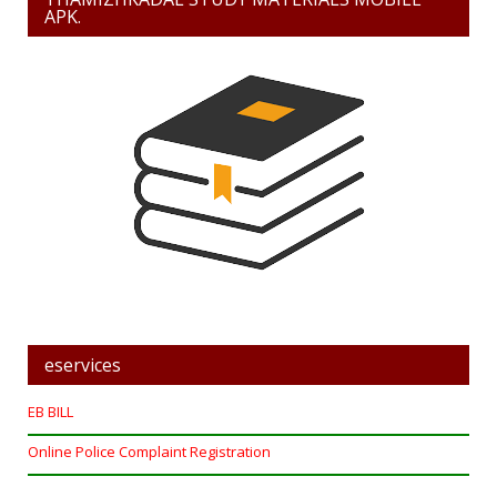
APK.
eservices
EB BILL
Online Police Complaint Registration