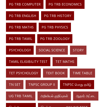
PG TRB COMPUTER
PG TRB ECONOMICS
PG TRB ENGLISH
PG TRB HISTORY
PG TRB MATHS
PG TRB PHYSICS
PG TRB TAMIL
PG TRB ZOOLOGY
PSYCHOLOGY
SOCIAL SCIENCE
STORY
TAMIL ELIGIBILITY TEST
TET MATHS
TET PSYCHOLOGY
TEXT BOOK
TIME TABLE
TN SET
TNPSC GROUP II
TNPSC பொது தமிழ்
UG TRB TAMIL
அறிவியல் குறிப்புகள்
ஆதார் அட்டை