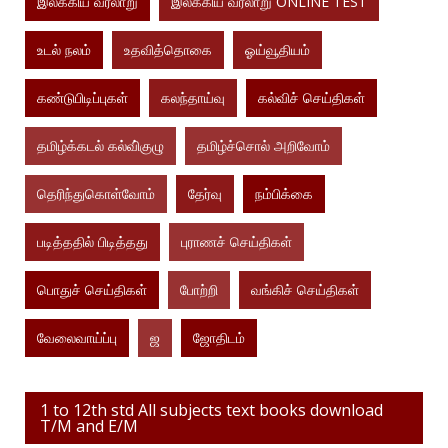
இலக்கிய வரலாறு
இலக்கிய வரலாறு ONLINE TEST
உடல் நலம்
உதவித்தொகை
ஓய்வூதியம்
கண்டுபிடிப்புகள்
கலந்தாய்வு
கல்விச் செய்திகள்
தமிழ்க்கடல் கல்வி்குழு
தமிழ்ச்சொல் அறிவோம்
தெரிந்துகொள்வோம்
தேர்வு
நம்பிக்கை
படித்ததில் பிடித்தது
புராணச் செய்திகள்
பொதுச் செய்திகள்
போற்றி
வங்கிச் செய்திகள்
வேலைவாய்ப்பு
ஜ
ஜோதிடம்
1 to 12th std All subjects text books download
T/M and E/M