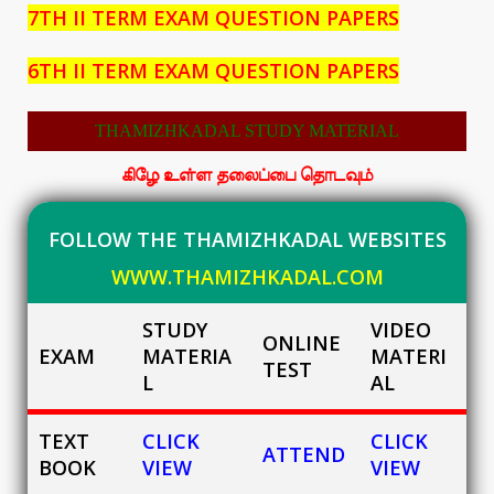
7TH II TERM EXAM QUESTION PAPERS
6TH II TERM EXAM QUESTION PAPERS
THAMIZHKADAL STUDY MATERIAL
கிழே உள்ள தலைப்பை தொடவும்
FOLLOW THE THAMIZHKADAL WEBSITES
WWW.THAMIZHKADAL.COM
STUDY
VIDEO
ONLINE
EXAM
MATERIA
MATERI
TEST
L
AL
TEXT
CLICK
CLICK
ATTEND
BOOK
VIEW
VIEW