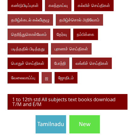
கண்டுபிடிப்புகள்
கலந்தாய்வு
கல்விச் செய்திகள்
தமிழ்க்கடல் கல்வி்குழு
தமிழ்ச்சொல் அறிவோம்
தெரிந்துகொள்வோம்
தேர்வு
நம்பிக்கை
படித்ததில் பிடித்தது
புராணச் செய்திகள்
பொதுச் செய்திகள்
போற்றி
வங்கிச் செய்திகள்
வேலைவாய்ப்பு
ஜ
ஜோதிடம்
1 to 12th std All subjects text books download
T/M and E/M