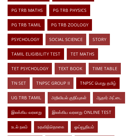
PG TRB MATHS
PG TRB PHYSICS
PG TRB TAMIL
PG TRB ZOOLOGY
PSYCHOLOGY
SOCIAL SCIENCE
STORY
TAMIL ELIGIBILITY TEST
TET MATHS
TET PSYCHOLOGY
TEXT BOOK
TIME TABLE
TN SET
TNPSC GROUP II
TNPSC பொது தமிழ்
UG TRB TAMIL
அறிவியல் குறிப்புகள்
ஆதார் அட்டை
இலக்கிய வரலாறு
இலக்கிய வரலாறு ONLINE TEST
உடல் நலம்
உதவித்தொகை
ஓய்வூதியம்