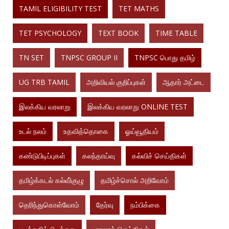
TAMIL ELIGIBILITY TEST
TET MATHS
TET PSYCHOLOGY
TEXT BOOK
TIME TABLE
TN SET
TNPSC GROUP II
TNPSC பொது தமிழ்
UG TRB TAMIL
அறிவியல் குறிப்புகள்
ஆதார் அட்டை
இலக்கிய வரலாறு
இலக்கிய வரலாறு ONLINE TEST
உடல் நலம்
உதவித்தொகை
ஓய்வூதியம்
கண்டுபிடிப்புகள்
கலந்தாய்வு
கல்விச் செய்திகள்
தமிழ்க்கடல் கல்வி்குழு
தமிழ்ச்சொல் அறிவோம்
தெரிந்துகொள்வோம்
தேர்வு
நம்பிக்கை