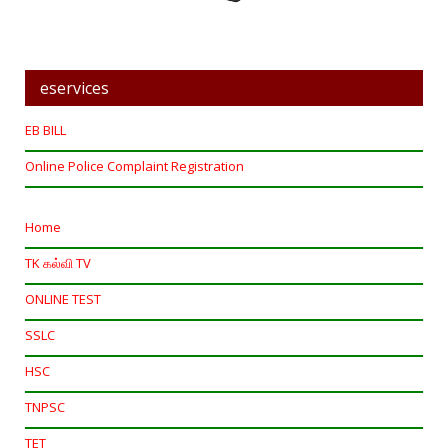
eservices
EB BILL
Online Police Complaint Registration
Home
TK கல்வி TV
ONLINE TEST
SSLC
HSC
TNPSC
TET