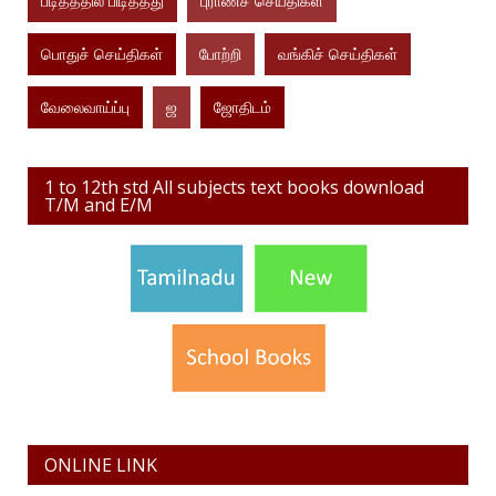
படித்ததில் பிடித்தது
புராணச் செய்திகள்
பொதுச் செய்திகள்
போற்றி
வங்கிச் செய்திகள்
வேலைவாய்ப்பு
ஜ
ஜோதிடம்
1 to 12th std All subjects text books download
T/M and E/M
ONLINE LINK