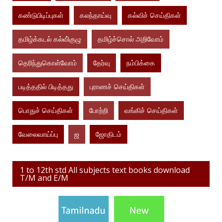
கண்டுபிடிப்புகள்
கலந்தாய்வு
கல்விச் செய்திகள்
தமிழ்க்கடல் கல்வி்குழு
தமிழ்ச்சொல் அறிவோம்
தெரிந்துகொள்வோம்
தேர்வு
நம்பிக்கை
படித்ததில் பிடித்தது
புராணச் செய்திகள்
பொதுச் செய்திகள்
போற்றி
வங்கிச் செய்திகள்
வேலைவாய்ப்பு
ஜ
ஜோதிடம்
1 to 12th std All subjects text books download
T/M and E/M