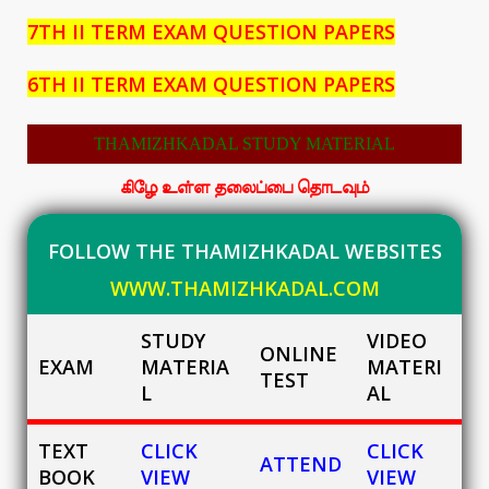
7TH II TERM EXAM QUESTION PAPERS
6TH II TERM EXAM QUESTION PAPERS
THAMIZHKADAL STUDY MATERIAL
கிழே உள்ள தலைப்பை தொடவும்
FOLLOW THE THAMIZHKADAL WEBSITES
WWW.THAMIZHKADAL.COM
STUDY
VIDEO
ONLINE
EXAM
MATERIA
MATERI
TEST
L
AL
TEXT
CLICK
CLICK
ATTEND
BOOK
VIEW
VIEW