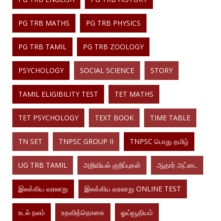
PG TRB MATHS
PG TRB PHYSICS
PG TRB TAMIL
PG TRB ZOOLOGY
PSYCHOLOGY
SOCIAL SCIENCE
STORY
TAMIL ELIGIBILITY TEST
TET MATHS
TET PSYCHOLOGY
TEXT BOOK
TIME TABLE
TN SET
TNPSC GROUP II
TNPSC பொது தமிழ்
UG TRB TAMIL
அறிவியல் குறிப்புகள்
ஆதார் அட்டை
இலக்கிய வரலாறு
இலக்கிய வரலாறு ONLINE TEST
உடல் நலம்
உதவித்தொகை
ஓய்வூதியம்