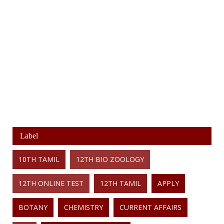
Label
10TH TAMIL
12TH BIO ZOOLOGY
12TH ONLINE TEST
12TH TAMIL
APPLY
BOTANY
CHEMISTRY
CURRENT AFFAIRS