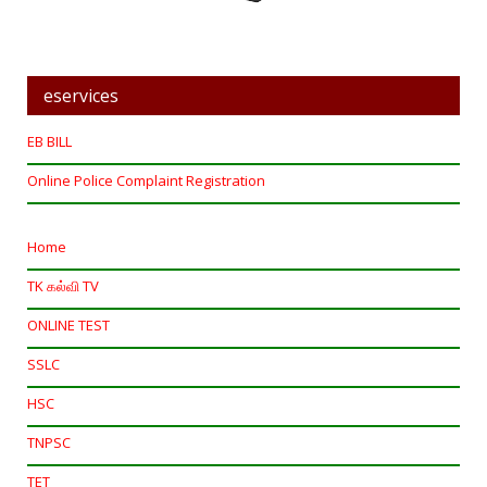
eservices
EB BILL
Online Police Complaint Registration
Home
TK கல்வி TV
ONLINE TEST
SSLC
HSC
TNPSC
TET