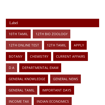
Label
10TH TAMIL
12TH BIO ZOOLOGY
12TH ONLINE TEST
12TH TAMIL
APPLY
BOTANY
CHEMISTRY
CURRENT AFFAIRS
D A
DEPARTMENTAL EXAM
GENERAL KNOWLEDGE
GENERAL NEWS
GENERAL TAMIL
IMPORTANT DAYS
INCOME TAX
INDIAN ECONOMICS