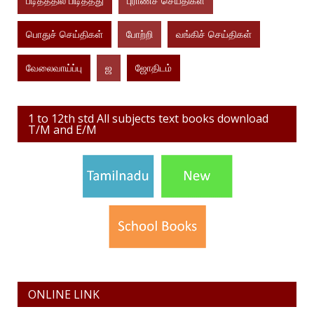
படித்ததில் பிடித்தது
புராணச் செய்திகள்
பொதுச் செய்திகள்
போற்றி
வங்கிச் செய்திகள்
வேலைவாய்ப்பு
ஜ
ஜோதிடம்
1 to 12th std All subjects text books download
T/M and E/M
ONLINE LINK