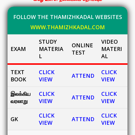
FOLLOW THE THAMIZHKADAL WEBSITES
WWW.THAMIZHKADAL.COM
STUDY
VIDEO
ONLINE
EXAM
MATERIA
MATERI
TEST
L
AL
TEXT
CLICK
CLICK
ATTEND
BOOK
VIEW
VIEW
இலக்கிய
CLICK
CLICK
ATTEND
வரலாறு
VIEW
VIEW
CLICK
CLICK
GK
ATTEND
VIEW
VIEW