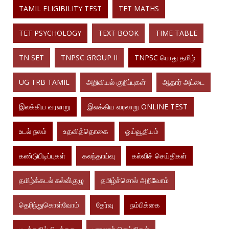
TAMIL ELIGIBILITY TEST
TET MATHS
TET PSYCHOLOGY
TEXT BOOK
TIME TABLE
TN SET
TNPSC GROUP II
TNPSC பொது தமிழ்
UG TRB TAMIL
அறிவியல் குறிப்புகள்
ஆதார் அட்டை
இலக்கிய வரலாறு
இலக்கிய வரலாறு ONLINE TEST
உடல் நலம்
உதவித்தொகை
ஓய்வூதியம்
கண்டுபிடிப்புகள்
கலந்தாய்வு
கல்விச் செய்திகள்
தமிழ்க்கடல் கல்வி்குழு
தமிழ்ச்சொல் அறிவோம்
தெரிந்துகொள்வோம்
தேர்வு
நம்பிக்கை