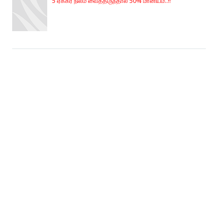
5 ஏக்கர் நிலம் வைத்திருந்தால் 50% மானியம்..!!