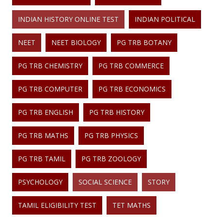
INDIAN HISTORY ONLINE TEST
INDIAN POLITICAL
NEET
NEET BIOLOGY
PG TRB BOTANY
PG TRB CHEMISTRY
PG TRB COMMERCE
PG TRB COMPUTER
PG TRB ECONOMICS
PG TRB ENGLISH
PG TRB HISTORY
PG TRB MATHS
PG TRB PHYSICS
PG TRB TAMIL
PG TRB ZOOLOGY
PSYCHOLOGY
SOCIAL SCIENCE
STORY
TAMIL ELIGIBILITY TEST
TET MATHS