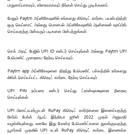
பாதுகாப்பாகவும், விரைவாகவும் நீங்கள் செய்து முடிக்கலாம்.
மேலும் Paytm அப்ளிகேஷனில் உங்களது கிரெடிட் கார்டை பயன்படுத்தி
ஒரு வெப்சைட் அல்லது மொபைல் அப்ளிகேஷனில் ஆன்லைன் ஷாப்பிங்
செய்வதற்கு பின்வரும் படிகளை பின்பற்றுங்கள்:
செக் அவுட் பேஜில் UPI ID என்டர் செய்யுங்கள் அல்லது Paytm UPI
பேமெண்ட் முறையை தேர்வு செய்யவும்.
Paytm app அப்ளிகேஷனை திறந்து பேமெண்ட் பக்கத்தில் உங்களது
லிங்க் செய்யப்பட்ட கிரெடிட் கார்டை தேர்வு செய்யவும்
UPI PIN நம்பரை என்டர் செய்து ட்ரான்ஷாக்ஷனை நிறைவு
செய்யுங்கள்.
UPI பிளாட்ஃபார்முடன் RuPay கிரெடிட் கார்டுகளை இணைப்பதற்கு
ரிசர்வ் பேங்க் ஆஃப் இந்தியா ஜூன் 2022 முதல் அனுமதி
வழங்கியுள்ளது. எனவே இது போன்ற பேமெண்ட்களை துவங்குவதற்கு
யூசர்கள் முதலில் UPI உடன் RuPay கிரெடிட் கார்டை இணைக்க