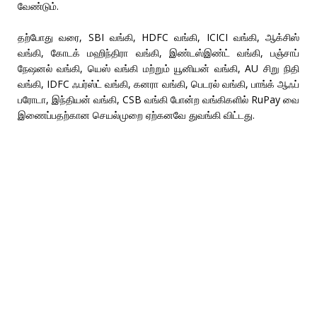
வேண்டும்.
தற்போது வரை, SBI வங்கி, HDFC வங்கி, ICICI வங்கி, ஆக்சிஸ்
வங்கி, கோடக் மஹிந்திரா வங்கி, இண்டஸ்இண்ட் வங்கி, பஞ்சாப்
நேஷனல் வங்கி, யெஸ் வங்கி மற்றும் யூனியன் வங்கி, AU சிறு நிதி
வங்கி, IDFC ஃபர்ஸ்ட் வங்கி, கனரா வங்கி, பெடரல் வங்கி, பாங்க் ஆஃப்
பரோடா, இந்தியன் வங்கி, CSB வங்கி போன்ற வங்கிகளில் RuPay வை
இணைப்பதற்கான செயல்முறை ஏற்கனவே துவங்கி விட்டது.