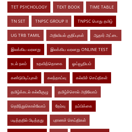
TET PSYCHOLOGY
TEXT BOOK
TIME TABLE
TN SET
TNPSC GROUP II
TNPSC பொது தமிழ்
UG TRB TAMIL
அறிவியல் குறிப்புகள்
ஆதார் அட்டை
இலக்கிய வரலாறு
இலக்கிய வரலாறு ONLINE TEST
உடல் நலம்
உதவித்தொகை
ஓய்வூதியம்
கண்டுபிடிப்புகள்
கலந்தாய்வு
கல்விச் செய்திகள்
தமிழ்க்கடல் கல்வி்குழு
தமிழ்ச்சொல் அறிவோம்
தெரிந்துகொள்வோம்
தேர்வு
நம்பிக்கை
படித்ததில் பிடித்தது
புராணச் செய்திகள்