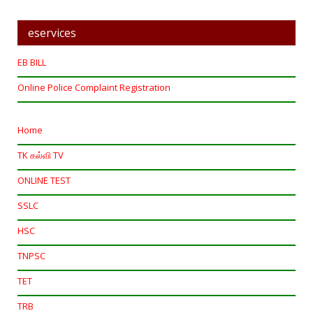
eservices
EB BILL
Online Police Complaint Registration
Home
TK கல்வி TV
ONLINE TEST
SSLC
HSC
TNPSC
TET
TRB