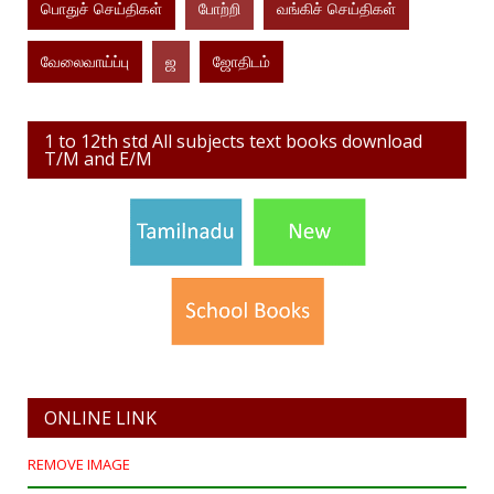
பொதுச் செய்திகள்
போற்றி
வங்கிச் செய்திகள்
வேலைவாய்ப்பு
ஜ
ஜோதிடம்
1 to 12th std All subjects text books download
T/M and E/M
ONLINE LINK
REMOVE IMAGE