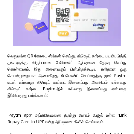
வெறுமனே QR கோடை ஸ்கேன் செய்து, கிரெடிட் கார்டை பயன்படுத்தி
தங்களுக்கு விருப்பமான பேமெண்ட் ஆப்ஷனை தேர்வு செய்து
கொள்ளலாம். இது அனைவரும் பின்பற்றக்கூடிய எளிதான ஒரு
செயல்முறையாக அமைகிறது. பேமெண்ட் செய்வதற்கு முன் Paytm
உடன் உங்களது கிரெடிட் கார்டை இணைப்பது அவசியம். உங்களது
கிரெடிட் கார்டை Paytm-இல் எவ்வாறு இணைப்பது என்பதை
இப்பொழுது பார்க்கலாம்:
'Paytm app' அப்ளிகேஷனை திறந்து ஹோம் பேஜில் உள்ள 'Link
Rupay Card to UPI' என்ற ஆப்ஷனை கிளிக் செய்யவும்.