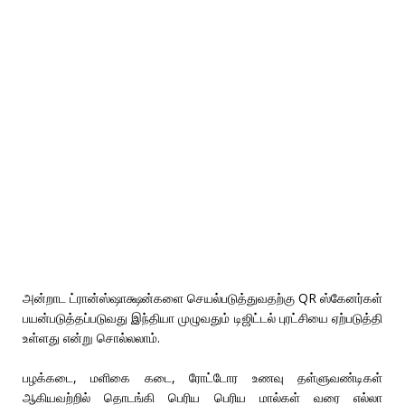
அன்றாட ட்ரான்ஸ்ஷாக்ஷன்களை செயல்படுத்துவதற்கு QR ஸ்கேனர்கள்
பயன்படுத்தப்படுவது இந்தியா முழுவதும் டிஜிட்டல் புரட்சியை ஏற்படுத்தி
உள்ளது என்று சொல்லலாம்.
பழக்கடை, மளிகை கடை, ரோட்டோர உணவு தள்ளுவண்டிகள்
ஆகியவற்றில் தொடங்கி பெரிய பெரிய மால்கள் வரை எல்லா