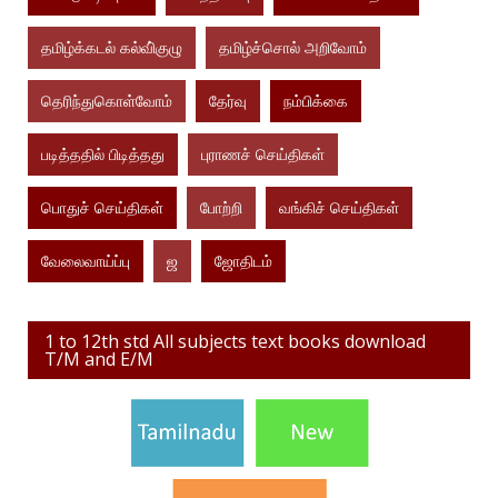
தமிழ்க்கடல் கல்வி்குழு
தமிழ்ச்சொல் அறிவோம்
தெரிந்துகொள்வோம்
தேர்வு
நம்பிக்கை
படித்ததில் பிடித்தது
புராணச் செய்திகள்
பொதுச் செய்திகள்
போற்றி
வங்கிச் செய்திகள்
வேலைவாய்ப்பு
ஜ
ஜோதிடம்
1 to 12th std All subjects text books download
T/M and E/M