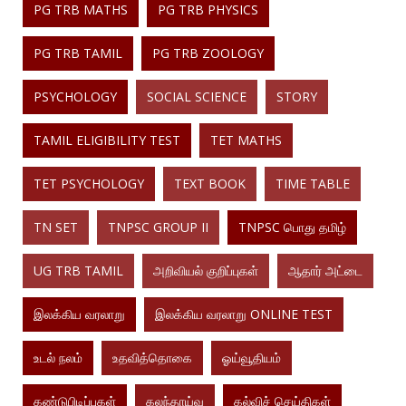
PG TRB MATHS
PG TRB PHYSICS
PG TRB TAMIL
PG TRB ZOOLOGY
PSYCHOLOGY
SOCIAL SCIENCE
STORY
TAMIL ELIGIBILITY TEST
TET MATHS
TET PSYCHOLOGY
TEXT BOOK
TIME TABLE
TN SET
TNPSC GROUP II
TNPSC பொது தமிழ்
UG TRB TAMIL
அறிவியல் குறிப்புகள்
ஆதார் அட்டை
இலக்கிய வரலாறு
இலக்கிய வரலாறு ONLINE TEST
உடல் நலம்
உதவித்தொகை
ஓய்வூதியம்
கண்டுபிடிப்புகள்
கலந்தாய்வு
கல்விச் செய்திகள்