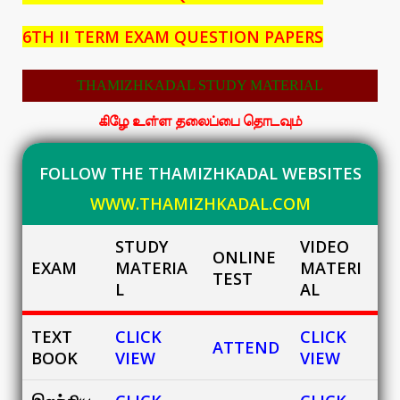
6TH II TERM EXAM QUESTION PAPERS
THAMIZHKADAL STUDY MATERIAL
கிழே உள்ள தலைப்பை தொடவும்
FOLLOW THE THAMIZHKADAL WEBSITES
WWW.THAMIZHKADAL.COM
STUDY
VIDEO
ONLINE
EXAM
MATERIA
MATERI
TEST
L
AL
TEXT
CLICK
CLICK
ATTEND
BOOK
VIEW
VIEW