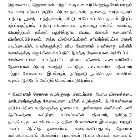
நிறுவன உயர் அலுவலர்கள் மற்றும் வருமான வரி செலுத்துவோர் மற்றும்
சர்க்கரை விருப்ப குடும்ப அட்டைதாரர்கள், தங்களது வாழ்வாதாரம்
பாதிப்பு, துணி, பாத்திரங்கள், வீட்டு உபயோகப் பொருட்கள் இழப்பு
ஏற்பட்டிருந்தால், பாதிப்பு விவரங்களை தங்களது வங்கிக் கணக்கு
விவரத்துடன் தங்கள் பகுதிக்குரிய நியாய விலைக் கடைகளில்
விண்ணப்பிக்கலாம். அந்த விண்ணப்பங்கள் சரிபார்க்கப்பட்டு அதன்
அடிப்படையில், அவர்களுக்கும் உரிய நிவாரணம் அவர்களது வங்கிக்
கணக்குக்கு அனுப்பிவைக்கப்படும். இதற்கு தேவையான அச்சிடப்பட்ட
விண்ணப்பங்கள் சம்பந்தப்பட்ட நியாய விலைக் கடைகளிலேயே
தேவையான அளவு வைத்திட கூட்டுறவு சங்கங்களின் பதிவாளர்
மற்றும் மேலாண்மை இயக்குநர், தமிழ்நாடு நுகர்பொருள் வாணிபக்
கழகம் ஆகியோர் கேட்டுக் கொள்ளப்படுகிறார்கள்.
> நிவாரணத் தொகை வழங்குவது தொடர்பாக, நியாய விலைக்கடை
பணியாளர்களுக்கு தேவையான பயிற்சி வழங்குதல், டோக்கன்களை
குடும்ப அட்டைதாரர்களுக்கு முறையாக, முன்னதாக அளிக்கும் பணி
ஆகியவற்றை கூட்டுறவு சங்கங்களின் பதிவாளர், தமிழ்நாடு
நுகர்பொருள் வாணிபக் கழகத்தின் மேலாண்மை இயக்குநர் மற்றும்
மாவட்ட ஆட்சித் தலைவர்கள் கண்காணிப்பதுடன், தேவாயா
எண்ணிக்கையில் விண்ணப்ப படிவங்கள் நியாய விலைக் கடைகளில்