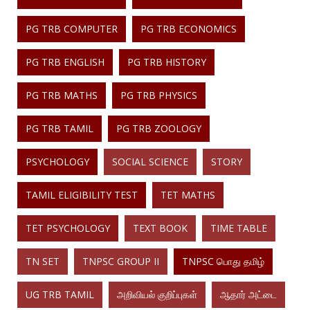
PG TRB COMPUTER
PG TRB ECONOMICS
PG TRB ENGLISH
PG TRB HISTORY
PG TRB MATHS
PG TRB PHYSICS
PG TRB TAMIL
PG TRB ZOOLOGY
PSYCHOLOGY
SOCIAL SCIENCE
STORY
TAMIL ELIGIBILITY TEST
TET MATHS
TET PSYCHOLOGY
TEXT BOOK
TIME TABLE
TN SET
TNPSC GROUP II
TNPSC பொது தமிழ்
UG TRB TAMIL
அறிவியல் குறிப்புகள்
ஆதார் அட்டை