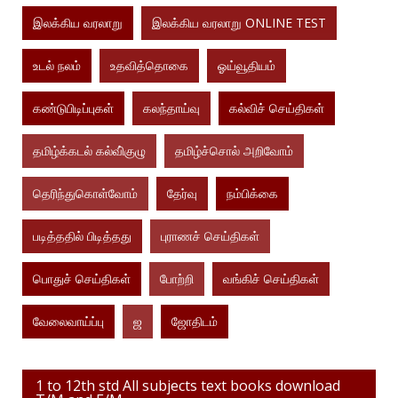
இலக்கிய வரலாறு
இலக்கிய வரலாறு ONLINE TEST
உடல் நலம்
உதவித்தொகை
ஓய்வூதியம்
கண்டுபிடிப்புகள்
கலந்தாய்வு
கல்விச் செய்திகள்
தமிழ்க்கடல் கல்வி்குழு
தமிழ்ச்சொல் அறிவோம்
தெரிந்துகொள்வோம்
தேர்வு
நம்பிக்கை
படித்ததில் பிடித்தது
புராணச் செய்திகள்
பொதுச் செய்திகள்
போற்றி
வங்கிச் செய்திகள்
வேலைவாய்ப்பு
ஜ
ஜோதிடம்
1 to 12th std All subjects text books download