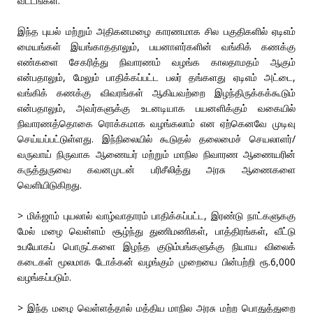
வட்டங்கள்.
இந்த புயல் மற்றும் அதிகனமழை காரணமாக சில பகுதிகளில் ஏடிஎம்
மையங்கள் இயங்காததாலும், பயனாளர்களின் வங்கிக் கணக்கு
எண்களை சேகரித்து நிவாரணம் வழங்க காலதாமதம் ஆகும்
என்பதாலும், மேலும் பாதிக்கப்பட்ட பலர் தங்களது ஏடிஎம் அட்டை,
வங்கிக் கணக்கு விவரங்கள் ஆகியவற்றை இழந்திருக்கக்கூடும்
என்பதாலும், அவர்களுக்கு உடனடியாக பயனளிக்கும் வகையில்
நிவாரணத்தொகை ரொக்கமாக வழங்கலாம் என ஏற்கெனவே முடிவு
செய்யப்பட்டுள்ளது. இந்நிலையில் கூடுதல் தலைமைச் செயலாளர்/
வருவாய் நிருவாக ஆணையர் மற்றும் மாநில நிவாரண ஆணையரின்
கருத்துருவை கவனமுடன் பரிசீலித்து அரசு ஆணைகளை
வெளியிடுகிறது.
> மிக்ஜாம் புயலால் வாழ்வாதாரம் பாதிக்கப்பட்ட, இரண்டு நாட்களுககு
மேல் மழை வெள்ளம் சூழ்ந்து துணிமணிகள், பாத்திரங்கள், வீட்டு
உபயோகப் பொருட்களை இழந்த குடும்பங்களுக்கு நியாய விலைக்
கடைகள் மூலமாக டோக்கன் வழங்கும் முறையை பின்பற்றி ரூ.6,000
வழங்கப்படும்.
> இந்த மழை வெள்ளத்தால் மத்திய மாநில அரசு மற்ற பொதுத்துறை