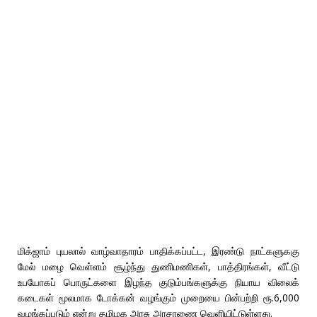
மிக்ஜாம் புயலால் வாழ்வாதாரம் பாதிக்கப்பட்ட, இரண்டு நாட்களுககு
மேல் மழை வெள்ளம் சூழ்ந்து துணிமணிகள், பாத்திரங்கள், வீட்டு
உபயோகப் பொருட்களை இழந்த குடும்பங்களுக்கு நியாய விலைக்
கடைகள் மூலமாக டோக்கன் வழங்கும் முறையை பின்பற்றி ரூ.6,000
வழங்கப்படும் என்று தமிழக அரசு அரசாணை வெளியிட்டுள்ளது.