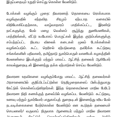
இருப்பதையும் உறுதி செய்து கொள்ள வேண்டும்.
டோக்கன் வழங்கும் முறை: நிவாரணத் தொகையை ரொக்கமாக
வழங்குவதில் எந்தவித சிரமும் ஏற்படாத வகையில்
விநியோகிப்பதற்காக, வாழ்வாதாரம் பாதிக்கப்பட்ட, இரண்டு
நாட்களுக்கு மேல் மழை வெள்ளம் சூழ்ந்து துணிமணிகள்,
பாத்திரங்கள், வீட்டு உபயோகப் பொருட்கள் இழந்த குடும்பங்களுக்கு
சம்பந்தப்பட்ட நியாய விலைக் கடைகள் மூலம் டோக்கன்கள்
வழங்கப்படும். கூட்ட நெரிசல் ஏற்படுவதை தவிர்க்க கூட்டுறவு
சங்கங்களின் பதிவாளர், தமிழ்நாடு நுகர்பொருள் வாணிபக் கழகத்தின்
மேலாண்மை இயக்குநர் மற்றும் மாவட்ட ஆட்சித் தலைவர் ஆகியோர்
காவல்துறையுடன் இணைந்து தக்க ஏற்பாடுகள் செய்ய வேண்டும்.
நிவாரண உதவிகளை வழங்கும்போது மாவட்ட ஆட்சித் தலைவர்கள்
அரசாணையில் குறிப்பிடப்பட்டுள்ள நெறிமுறைகளைப் பின்பற்றுமாறு
கேட்டுக் கொள்ளப்படுகிறார்கள். இந்த தொகையினை மாநில பேரிடர்
நிவாரண நிதி கணக்குத் தலைப்பில் வழங்கப்பட வேண்டும். கூட்டுறவு,
உணவு மற்றும் நுகர்வோர் பாதுகாப்புத் துறையுடன் இணைந்து உரிய மேல்
நடவடிக்கைகளை மேற்கொள்ள வேண்டும் என கூடுதல் தலைமைச்
செயலாளர்/ வருவாய் நிருவாக ஆணையர் மற்றும் மாநில நிவாரண
ஆணையர் கேட்டுக் கொள்ளப்படுகிறார்கள் என்று அதில்