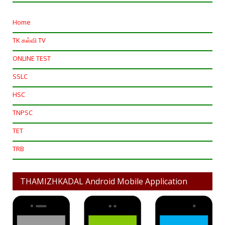
Home
TK கல்வி TV
ONLINE TEST
SSLC
HSC
TNPSC
TET
TRB
THAMIZHKADAL Android Mobile Application