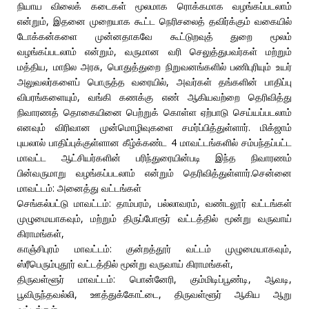
நியாய விலைக் கடைகள் மூலமாக ரொக்கமாக வழங்கப்படலாம்
என்றும், இதனை முறையாக கூட்ட நெரிசலைத் தவிர்க்கும் வகையில்
டோக்கன்களை முன்னதாகவே கூட்டுறவுத் துறை மூலம்
வழங்கப்படலாம் என்றும், வருமான வரி செலுத்துபவர்கள் மற்றும்
மத்திய, மாநில அரசு, பொதுத்துறை நிறுவனங்களில் பணிபுரியும் உயர்
அலுவலர்களைப் பொருத்த வரையில், அவர்கள் தங்களின் பாதிப்பு
விபரங்களையும், வங்கி கணக்கு எண் ஆகியவற்றை தெரிவித்து
நிவாரணத் தொகையினை பெற்றுக் கொள்ள ஏற்பாடு செய்யப்படலாம்
எனவும் விரிவான முன்மொழிவுகளை சமர்ப்பித்துள்ளார். மிக்ஜாம்
புயலால் பாதிப்புக்குள்ளான கீழ்க்கண்ட 4 மாவட்டங்களில் சம்பந்தப்பட்ட
மாவட்ட ஆட்சியர்களின் பரிந்துரையின்படி இந்த நிவாரணம்
பின்வருமாறு வழங்கப்படலாம் என்றும் தெரிவித்துள்ளார்.சென்னை
மாவட்டம்: அனைத்து வட்டங்கள்
செங்கல்பட்டு மாவட்டம்: தாம்பரம், பல்லாவரம், வண்டலூர் வட்டங்கள்
முழுமையாகவும், மற்றும் திருப்போரூர் வட்டத்தில் மூன்று வருவாய்
கிராமங்கள்,
காஞ்சிபுரம் மாவட்டம்: குன்றத்தூர் வட்டம் முழுமையாகவும்,
ஸ்ரீபெரும்புதூர் வட்டத்தில் மூன்று வருவாய் கிராமங்கள்,
திருவள்ளூர் மாவட்டம்: பொன்னேரி, கும்மிடிப்பூண்டி, ஆவடி,
பூவிருந்தவல்லி, ஊத்துக்கோட்டை, திருவள்ளூர் ஆகிய ஆறு